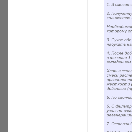
1. В смесит
2. Полученн
количестве 
Необходимое
которому оп
3. Сухое об
набухать на
4. После д
в течение 1
выпадением 
Хлопья скоа
смеси раств
органолепти
жесткости (
действие (п
5. По оконч
6. С фильтр
угольно-очи
регенерации
7. Оставший