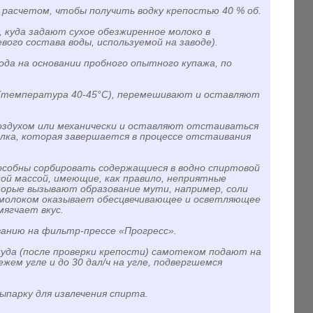
 расчетом, чтобы получить водку крепостью 40 % об.
, куда задают сухое обезжиренное молоко в
евого состава воды, используемой на заводе).
да на основании пробного опытного купажа, по
ы (температура 40-45°С), перемешивают и оставляют
оздухом или механически и оставляют отстаиваться
елка, которая завершается в процессе отстаивания
пособны сорбировать содержащиеся в водно спиртовой
ой массой, имеющие, как правило, неприятные
орые вызывают образование мути, например, соли
й молоком оказывает обесцвечивающее и осветляющее
ягчает вкус.
анию на фильтр-прессе «Прогресс».
куда (после проверки крепости) самотеком подают на
жем угле и до 30 дал/ч на угле, подвергшемся
ыпарку для извлечения спирта.