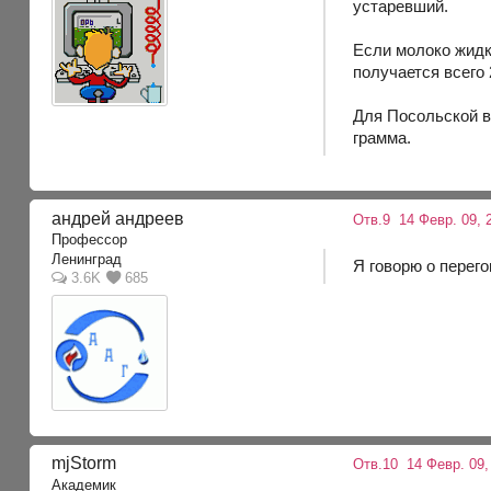
устаревший.
Если молоко жидко
получается всего
Для Посольской в
грамма.
андрей андреев
Отв.9
14 Февр. 09, 
Профессор
Ленинград
Я говорю о перего
3.6K
685
mjStоrm
Отв.10
14 Февр. 09,
Академик