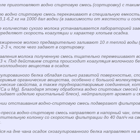
еле приготовляют водно спиртовую смесь (сортировку) с таким
ую водно спиртовую смесь перекачивают в специальную емкость
3,1-6,2 кг на 1000 дал водки (в зависимости от жесткости и сол
 количество сухого молока устанавливается лабораторией заво
ределяют скорость коагуляции и характер хлопьев осадка.
езжиренное молоко предварительно заливают 10 л теплой вод
 2-3 ч, после чего задают в сортировку.
обавления молока полученную смесь тщательно перемешивают в
-3 ч. Под действием спирта происходит коагуляция молочного б
коллоидного вещества в осадок.
гулироваиного белка обладая сильно развитой поверхностью, с
оримые органические вещества, особенно с большой молекулярн
ческие свойства, а также труднорастворимые соединения, кот
Са и Mg). Благодаря этому обработка водно спиртовых смесе
ридает изделию кристальный блеск), нейтрализует аромат и см
ании отстаивания водно-спиртовую смесь подвергают фильтров
-пресса водно-спиртовую смесь направляют в напорный чан, от
стительную колонку со скоростью фильтрации до 40 дал/ч на све
.
ся на дне чана осадок скоагулированного белка направляют на в