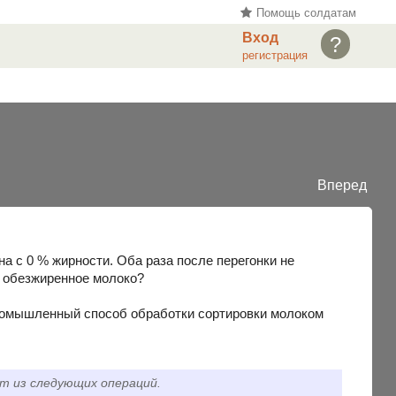
Помощь солдатам
Вход
?
регистрация
Вперед
а с 0 % жирности. Оба раза после перегонки не
е обезжиренное молоко?
ромышленный способ обработки сортировки молоком
ит из следующих операций.