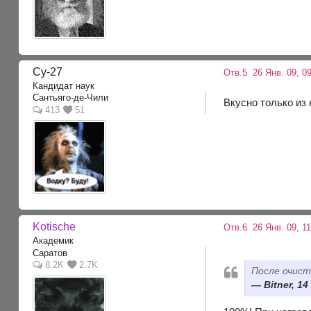
Су-27
Отв.5
26 Янв. 09, 09
Кандидат наук
Сантьяго-де-Чили
Вкусно только из 
413
51
Kotische
Отв.6
26 Янв. 09, 11
Академик
Саратов
8.2K
2.7K
После очист
Bitner, 14