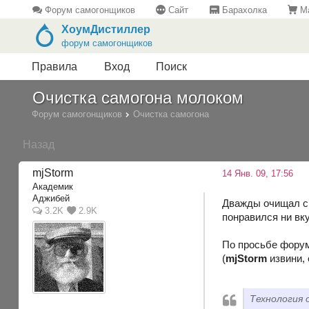
Форум самогонщиков
Сайт
Барахолка
Ма
ХоумДистиллер
форум самогонщиков
Правила
Вход
Поиск
Очистка самогона молоком
Форум самогонщиков
Очистка самогона
Назад
mjStоrm
14 Янв. 09, 17:56
Академик
Аджибей
Дважды очищал сы
3.2K
2.9K
понравился ни вк
По просьбе форум
(
mjStorm
извини,
Технология 