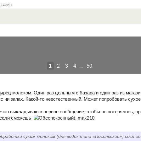
газин
1
2
3
4
...
50
рец молоком. Один раз цельным с базара и один раз из магазин
ус ни запах. Какой-то неестественный. Может попробовать сухо
чан выкладываю в первое сообщение, чтобы не потерялось, п
 если сможешь
). mak210
обработки сухим молоком (для водок типа «Посольской») состо