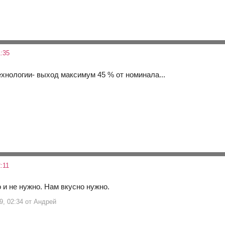
:35
ехнологии- выход максимум 45 % от номинала...
:11
 и не нужно. Нам вкусно нужно.
9, 02:34 от Андрей