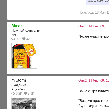
ЗЫ 1 дал=10
Посл. ред. 18 Мая 1
Bitner
Отв.1
14 Янв. 09, 1
Научный сотрудник
NN
После очистки мо
957
423
mjStоrm
Отв.2
14 Янв. 09, 1
Академик
Аджибей
Во как! Зря видат
3.2K
2.9K
"Возьми простого
будет идти чисто..