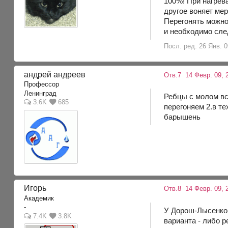
100%! При нагрев
другое воняет мер
Перегонять можно
и необходимо след
Посл. ред. 26 Янв. 0
андрей андреев
Отв.7
14 Февр. 09, 
Профессор
Ленинград
Ребцы с молом вс
3.6K
685
перегоняем 2.в т
барышень
Игорь
Отв.8
14 Февр. 09, 
Академик
-
У Дорош-Лысенко 
7.4K
3.8K
варианта - либо 