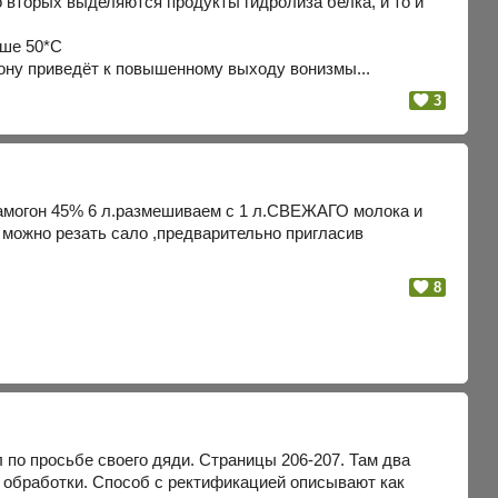
 вторых выделяются продукты гидролиза белка, и то и
ыше 50*С
орону приведёт к повышенному выходу вонизмы...
3
самогон 45% 6 л.размешиваем с 1 л.СВЕЖАГО молока и
 можно резать сало ,предварительно пригласив
8
 по просьбе своего дяди. Страницы 206-207. Там два
й обработки. Способ с ректификацией описывают как