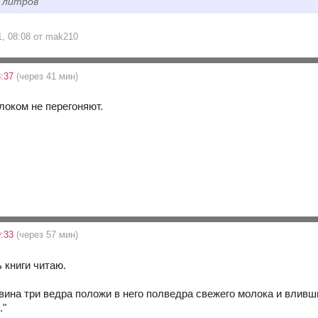
 литров
1, 08:08 от mak210
8:37
(через 41 мин)
локом не перегоняют.
9:33
(через 57 мин)
ь книги читаю.
 вина три ведра положи в него полведра свежего молока и вливш
."