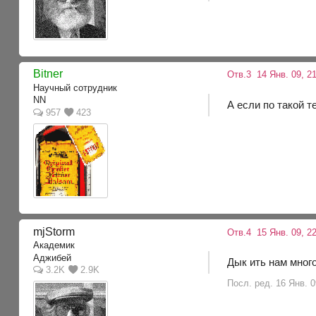
Bitner
Отв.3
14 Янв. 09, 21
Научный сотрудник
NN
А если по такой т
957
423
mjStоrm
Отв.4
15 Янв. 09, 22
Академик
Аджибей
Дык ить нам много
3.2K
2.9K
Посл. ред. 16 Янв. 0