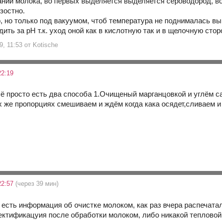
ании молока, во первых выделяется выделяется сероводород, во
зостно.
, но только под вакуумом, чтоб температура не поднималась в
ить за pH т.к. уход оной как в кислотную так и в щелочную ст
9, 11:53 от Kotische
22:19
ё просто есть два способа 1.Очищеный марганцовкой и углём 
ех же пропорциях смешиваем и ждём когда кака осядет,сливаем и
22:57
(через 39 мин)
есть информация об очистке молоком, как раз вчера распечатал
ректификацуия после обработки молоком, либо никакой теплово