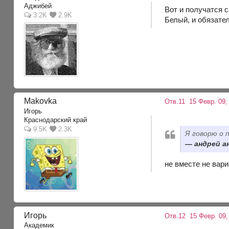
Аджибей
Вот и получатся с
3.2K
2.9K
Белый, и обязате
Makovka
Отв.11
15 Февр. 09,
Игорь
Краснодарский край
9.5K
2.3K
Я говорю о 
андрей ан
не вместе не вар
Игорь
Отв.12
15 Февр. 09,
Академик