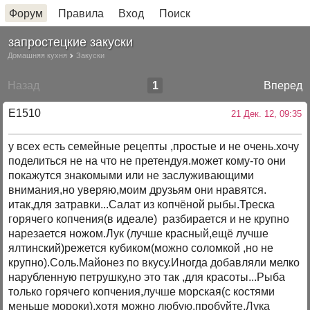
Форум
Правила
Вход
Поиск
запростецкие закуски
Домашняя кухня
Закуски
Назад
1
Вперед
E1510
21 Дек. 12, 09:35
у всех есть семейные рецепты ,простые и не очень.хочу
поделиться не на что не претендуя.может кому-то они
покажутся знакомыми или не заслуживающими
внимания,но уверяю,моим друзьям они нравятся.
итак,для затравки...Салат из копчёной рыбы.Треска
горячего копчения(в идеале) разбирается и не крупно
нарезается ножом.Лук (лучше красный,ещё лучше
ялтинский)режется кубиком(можно соломкой ,но не
крупно).Соль.Майонез по вкусу.Иногда добавляли мелко
нарубленную петрушку,но это так ,для красоты...Рыба
только горячего копчения,лучше морская(с костями
меньше мороки),хотя можно любую,пробуйте.Лука