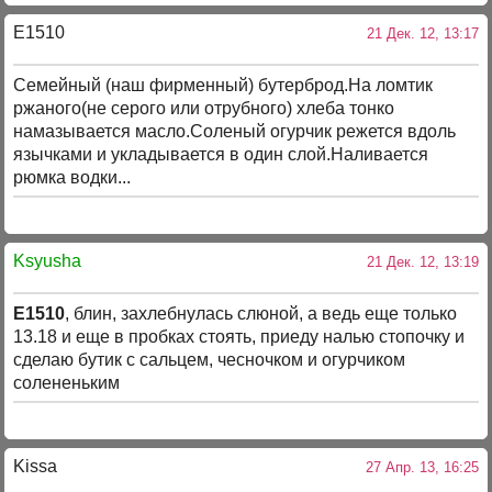
E1510
21 Дек. 12, 13:17
Семейный (наш фирменный) бутерброд.На ломтик
ржаного(не серого или отрубного) хлеба тонко
намазывается масло.Соленый огурчик режется вдоль
язычками и укладывается в один слой.Наливается
рюмка водки...
Ksyusha
21 Дек. 12, 13:19
E1510
, блин, захлебнулась слюной, а ведь еще только
13.18 и еще в пробках стоять, приеду налью стопочку и
сделаю бутик с сальцем, чесночком и огурчиком
солененьким
Kissa
27 Апр. 13, 16:25