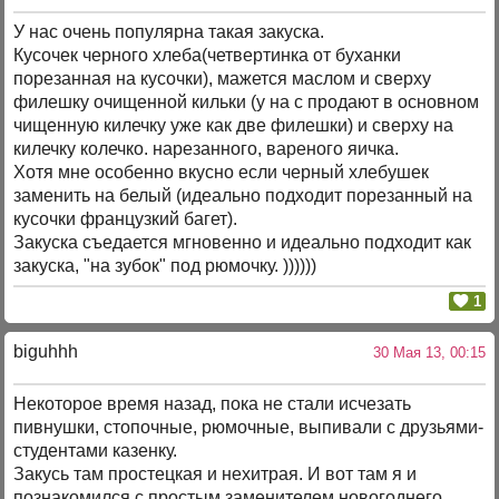
У нас очень популярна такая закуска.
Кусочек черного хлеба(четвертинка от буханки
порезанная на кусочки), мажется маслом и сверху
филешку очищенной кильки (у на с продают в основном
чищенную килечку уже как две филешки) и сверху на
килечку колечко. нарезанного, вареного яичка.
Хотя мне особенно вкусно если черный хлебушек
заменить на белый (идеально подходит порезанный на
кусочки французкий багет).
Закуска съедается мгновенно и идеально подходит как
закуска, "на зубок" под рюмочку. ))))))
1
biguhhh
30 Мая 13, 00:15
Некоторое время назад, пока не стали исчезать
пивнушки, стопочные, рюмочные, выпивали с друзьями-
студентами казенку.
Закусь там простецкая и нехитрая. И вот там я и
познакомился с простым заменителем новогоднего