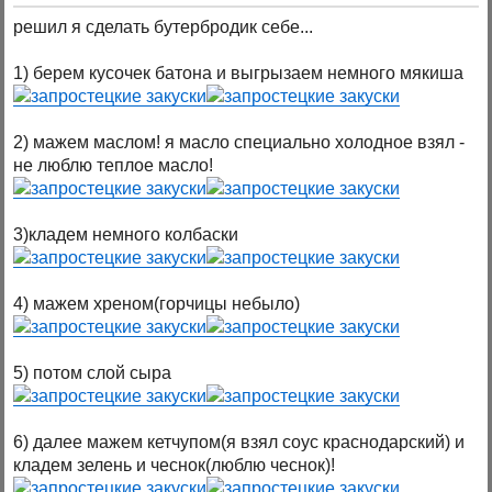
решил я сделать бутербродик себе...
1) берем кусочек батона и выгрызаем немного мякиша
2) мажем маслом! я масло специально холодное взял -
не люблю теплое масло!
3)кладем немного колбаски
4) мажем хреном(горчицы небыло)
5) потом слой сыра
6) далее мажем кетчупом(я взял соус краснодарский) и
кладем зелень и чеснок(люблю чеснок)!