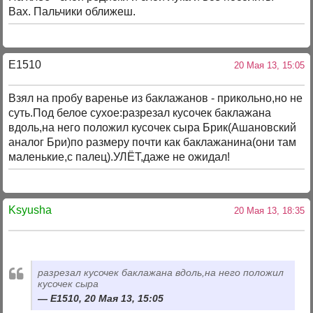
Вах. Пальчики оближеш.
E1510
20 Мая 13, 15:05
Взял на пробу варенье из баклажанов - прикольно,но не
суть.Под белое сухое:разрезал кусочек баклажана
вдоль,на него положил кусочек сыра Брик(Ашановский
аналог Бри)по размеру почти как баклажанина(они там
маленькие,с палец).УЛЁТ,даже не ожидал!
Ksyusha
20 Мая 13, 18:35
разрезал кусочек баклажана вдоль,на него положил
кусочек сыра
E1510, 20 Мая 13, 15:05