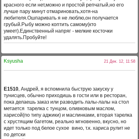
красного если нет,можно и простой репчатый,но его
лучше пару минут отмариновать,хотя-на
любителя.Ошпаривать я не люблю,он получается
грубый.Рыбу можно коптить самому(кто
умеет).Единственный напряг - мелкие косточки
удалять.Пробуйте!
Ksyusha
21 Дек. 12, 11:58
E1510
, Андрей, я вспомнила быструю закуску у
тунисцев, обычно приходишь в гости или в ресторан,
пока делаешь заказ или разводить лалы-лалы на стол
метается тарелка с тунцом, оливковым маслом,
харисой(по типу аджики) и маслинками, вторая тарелка
с хрустящим багетом, реально мгновенно, вкусно, но
идет только под белое сухое вино, т.к. хариса рулит не
по детски