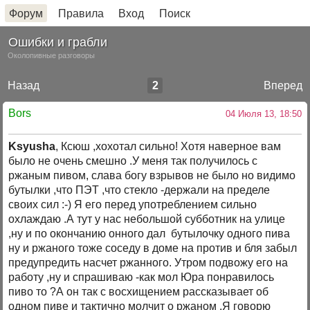
Форум
Правила
Вход
Поиск
Ошибки и грабли
Околопивные разговоры
Назад
2
Вперед
Bors
04 Июля 13, 18:50
Ksyusha
, Ксюш ,хохотал сильно! Хотя наверное вам
было не очень смешно .У меня так получилось с
ржаным пивом, слава богу взрывов не было но видимо
бутылки ,что ПЭТ ,что стекло -держали на пределе
своих сил :-) Я его перед употреблением сильно
охлаждаю .А тут у нас небольшой субботник на улице
,ну и по окончанию онного дал бутылочку одного пива
ну и ржаного тоже соседу в доме на против и бля забыл
предупредить насчет ржанного. Утром подвожу его на
работу ,ну и спрашиваю -как мол Юра понравилось
пиво то ?А он так с восхищением рассказывает об
одном пиве и тактично молчит о ржаном .Я говорю