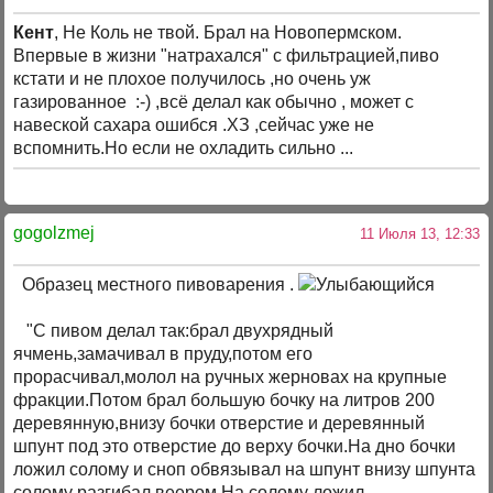
Кент
, Не Коль не твой. Брал на Новопермском.
Впервые в жизни "натрахался" с фильтрацией,пиво
кстати и не плохое получилось ,но очень уж
газированное :-) ,всё делал как обычно , может с
навеской сахара ошибся .ХЗ ,сейчас уже не
вспомнить.Но если не охладить сильно ...
gogolzmej
11 Июля 13, 12:33
Образец местного пивоварения .
"С пивом делал так:брал двухрядный
ячмень,замачивал в пруду,потом его
прорасчивал,молол на ручных жерновах на крупные
фракции.Потом брал большую бочку на литров 200
деревянную,внизу бочки отверстие и деревянный
шпунт под это отверстие до верху бочки.На дно бочки
ложил солому и сноп обвязывал на шпунт внизу шпунта
солому разгибал веером.На солому ложил