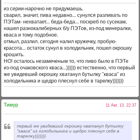
из серии-нарочно не придумаешь.
сварил, значит, пива недавно... сунулся разливать по
ПЭТам- нехватает... беда-беда... поскреб по сусекам,
нашел разнокалиберных б/у ПЭТов, из-под минералки,
кваса и тому подобное.
отмыл, разлил. сегодня налил кружечку, пробую-
красота... остаток сунул в холодильник, пошел окрошку
крошить.
НО! осталось незамеченым то, что пиво было в ПЭТе
из-под очаковского кваса...)))))) естественно, что первый
же увидевший окрошку хватанул бутылку "кваса" из
холодильника и щедро плеснул себе в тарелку)))))))
Тимур
11 Авг. 13, 22:37
первый же увидевший окрошку хватанул бутылку
"кваса" из холодильника и щедро плеснул себе в
тарелку)))))))