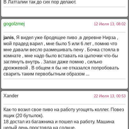
В Латгалии так до сих пор делают.
gogolzmej
12 Июля 13, 08:02
janis
, Я видел уже бродящее пиво ,в деревне Нирза ,
мой прадед варил , мне было 5 или 6 лет , помню что
мне давали весло размешивать пену . Бочка стояла в
комнате , мне надо было вставать на цыпочки что-бы
заглянуть внутрь . Запах даже помню , сильно
дрожжевой . В общем я бы не отказался попробовать
сварить таким первобытным образом ...
Xander
22 Июля 13, 00:53
Как-то возил свое пиво на работу угощять коллег. Повез
ящик (20 бутылок).
18 достал из багажника и пошел на работу. Машина
целый день простояла на солнце.