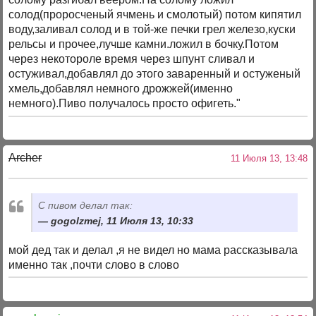
солод(проросченый ячмень и смолотый) потом кипятил
воду,заливал солод и в той-же печки грел железо,куски
рельсы и прочее,лучше камни.ложил в бочку.Потом
через некотороле время через шпунт сливал и
остуживал,добавлял до этого заваренный и остуженый
хмель,добавлял немного дрожжей(именно
немного).Пиво получалось просто офигеть."
Archer
11 Июля 13, 13:48
С пивом делал так:
gogolzmej, 11 Июля 13, 10:33
мой дед так и делал ,я не видел но мама рассказывала
именно так ,почти слово в слово