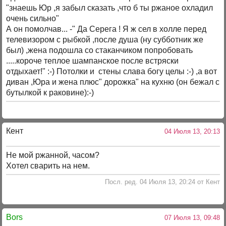
"знаешь Юр ,я забыл сказать ,что б ты ржаное охладил
очень сильно"
А он помолчав... -" Да Серега ! Я ж сел в холле перед
телевизором с рыбкой ,после душа (ну субботник же
был) ,жена подошла со стаканчиком попробовать
.....короче теплое шампанское после встряски
отдыхает!" :-) Потолки и стены слава богу целы :-) ,а вот
диван ,Юра и жена плюс" дорожка" на кухню (он бежал с
бутылкой к раковине):-)
Кент
04 Июля 13, 20:13
Не мой ржанной, часом?
Хотел сварить на нем.
Посл. ред. 04 Июля 13, 20:24 от Кент
Bors
07 Июля 13, 09:48