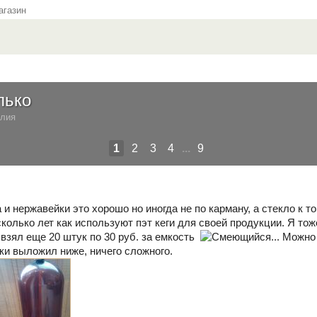
газин
лько
елия
1
2
3
4
...
9
 и нержавейки это хорошо но иногда не по карману, а стекло к то
олько лет как используют пэт кеги для своей продукции. Я тоже
 взял еще 20 штук по 30 руб. за емкость
... Можн
ки выложил ниже, ничего сложного.