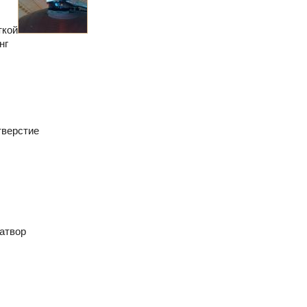
ткой
нг
тверстие
атвор