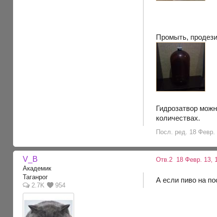
Промыть, продези
Гидрозатвор можн
количествах.
Посл. ред. 18 Февр.
V_B
Отв.2
18 Февр. 13, 
Академик
Таганрог
А если пиво на по
2.7K
954