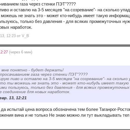
ачиванием газа через стенки ПЭТ"????
пиво и оставлю на 3-5 месяцев "на созревание"- на сколько упа
 можешь не знать это - может кто-нибудь имеет такую информа
ользуюсь, только без давления - для всяких промежуточных нуж
овых наработок.
13, 12:23 от V_B
12:27
(через 6 мин)
 мне понятно - будет держать!
 "просачиванием газа через стенки ПЭТ"????
зирую пиво и оставлю на 3-5 месяцев "на созревание"- на сколько
что ты можешь не знать это - может кто-нибудь имеет таку
ими пользуюсь, только без давления - для всяких промежуточн
 соединение для новых наработок.
евр. 13, 12:21
 да испытай цена вопроса обозначена тем более Таганрог-Росто
Не знаю можно ли тут выкладывать тел 