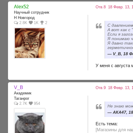
Alex52
Отв.8
18 Февр. 13, 
Научный сотрудник
Н Новгород
2.8K
1K
2
С давлением
А вот как с
Если я заго
Я понимаю 
Я давно так
герметичное
V_B, 18 Ф
У меня с августа 
V_B
Отв.9
18 Февр. 13, 
Академик
Таганрог
2.7K
954
Не знаю мо
АКА47, 18
Есть тема:
[Магазины для наш