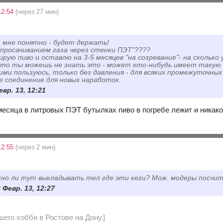
12:54
(через 27 мин)
 мне понятно - будет держать!
 "просачиванием газа через стенки ПЭТ"????
зирую пиво и оставлю на 3-5 месяцев "на созревание"- на сколько
что ты можешь не знать это - может кто-нибудь имеет таку
ими пользуюсь, только без давления - для всяких промежуточн
 соединение для новых наработок.
евр. 13, 12:21
месяца в литровых ПЭТ бутылках пиво в погребе лежит и никаког
12:55
(через 2 мин)
жно ли тут выкладывать тел где эти кеги? Мож. модеры посчи
 Февр. 13, 12:27
его хобби в Ростове на Дону.]