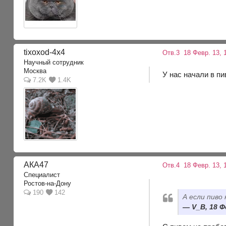
tixoxod-4x4
Отв.3
18 Февр. 13, 
Научный сотрудник
Москва
У нас начали в пи
7.2K
1.4K
АКА47
Отв.4
18 Февр. 13, 
Специалист
Ростов-на-Дону
190
142
А если пиво
V_B, 18 Ф