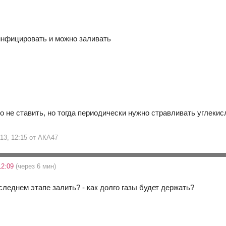
нфицировать и можно заливать
о не ставить, но тогда периодически нужно стравливать углекис
 13, 12:15 от АКА47
12:09
(через 6 мин)
следнем этапе залить? - как долго газы будет держать?