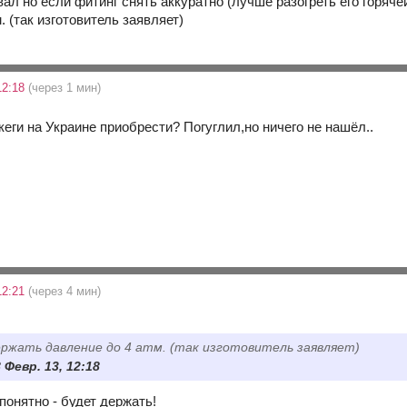
ал но если фитинг снять аккуратно (лучше разогреть его горяч
. (так изготовитель заявляет)
12:18
(через 1 мин)
кеги на Украине приобрести? Погуглил,но ничего не нашёл..
12:21
(через 4 мин)
ржать давление до 4 атм. (так изготовитель заявляет)
 Февр. 13, 12:18
понятно - будет держать!