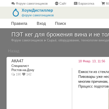
Форум самогонщиков
Сайт
Барахолка
Ма
ХоумДистиллер
форум самогонщиков
Правила
Вход
Поиск
ПЭТ кег для брожения вина и не то
Форум самогонщиков
Сырьё, оборудование, технологии винод
Назад
АКА47
18 Февр. 13, 11:56
Специалист
Ростов-на-Дону
Емкости из стекла
190
142
Пивовары уже неск
многим причинам,
Процесс подготов