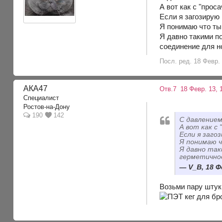
А вот как с "прос
Если я загозирую 
Я понимаю что ты
Я давно такими п
соединение для н
Посл. ред. 18 Февр. 
АКА47
Отв.7
18 Февр. 13, 
Специалист
Ростов-на-Дону
190
142
С давлением
А вот как с
Если я заго
Я понимаю 
Я давно так
герметичное
V_B, 18 Ф
Возьми пару штук