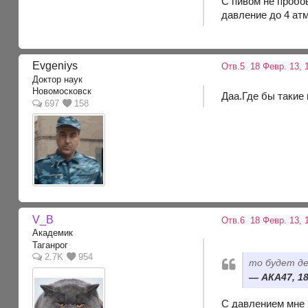
С пивом не пробов
давление до 4 атм
Evgeniys
Отв.5
18 Февр. 13, 
Доктор наук
Новомосковск
Даа.Где бы такие 
697
158
V_B
Отв.6
18 Февр. 13, 
Академик
Таганрог
2.7K
954
то будет де
АКА47, 18
С давлением мне 