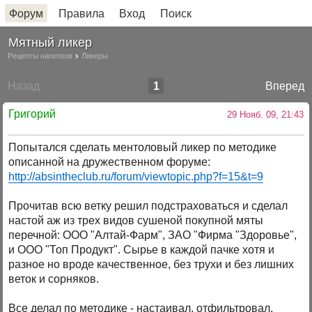
Форум
Правила
Вход
Поиск
Мятный ликер
Рецепты напитков
Ликеры
Назад
1
Вперед
Григорий
29 Нояб. 09, 21:43
Попытался сделать ментоловый ликер по методике
описанной на дружественном форуме:
http://absintheclub.ru/forum/viewtopic.php?f=15&t=9
Прочитав всю ветку решил подстраховаться и сделал
настой аж из трех видов сушеной покупной мяты
перечной: ООО "Алтай-Фарм", ЗАО "Фирма "Здоровье",
и ООО "Топ Продукт". Сырье в каждой пачке хотя и
разное но вроде качественное, без трухи и без лишних
веток и сорняков.
Все делал по методике - настаивал, отфильтровал,