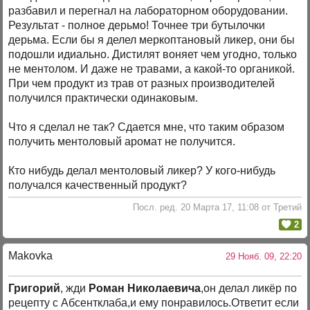
разбавил и перегнал на лабораторном оборудовании.
Результат - полное дерьмо! Точнее три бутылочки
дерьма. Если бы я делел меркоптановый ликер, они бы
подошли идиально. Дистилят воняет чем угодно, только
не ментолом. И даже не травами, а какой-то органикой.
При чем продукт из трав от разных производителей
получился практически одинаковым.
Что я сделал не так? Сдается мне, что таким образом
получить ментоловый аромат не получится.
Кто нибудь делал ментоловый ликер? У кого-нибудь
получался качественный продукт?
Посл. ред. 20 Марта 17, 11:08 от Третий
2
Makovka
29 Нояб. 09, 22:20
Григорий
, жди
Роман Николаевича
,он делал ликёр по
рецепту с Абсентклаба,и ему понравилось.Ответит если