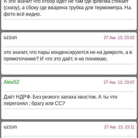
А это значит что отбор идёт не там где флегма стекает
(снизу), а сбоку где вварена трубка для термометра. На
фото всё видно.
uzzun
27 Авг. 13, 23:02
это значит, что пары конденсируются не на димроте, а в
прямоточнике? И что это даёт. я не понимаю.
Alex52
27 Авг. 13, 23:07
Даёт НДРФ. Без резкого запаха хвостов. А ты что
перегонял ; брагу или СС?
uzzun
27 Авг. 13, 23:11