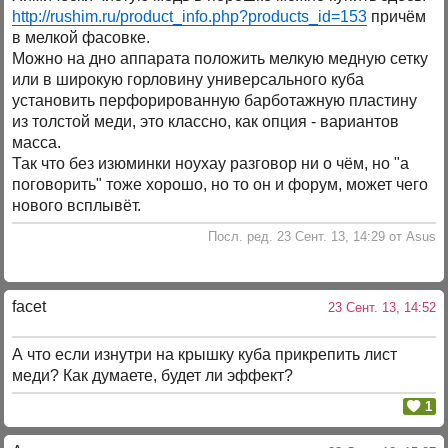
http://rushim.ru/product_info.php?products_id=153
причём
в мелкой фасовке.
Можно на дно аппарата положить мелкую медную сетку
или в широкую горловину универсального куба
установить перфорированную барботажную пластину
из толстой меди, это классно, как опция - вариантов
масса.
Так что без изюминки ноухау разговор ни о чём, но "а
поговорить" тоже хорошо, но то он и форум, может чего
нового всплывёт.
Посл. ред. 23 Сент. 13, 14:29 от Asus
facet
23 Сент. 13, 14:52
А что если изнутри на крышку куба прикрепить лист
меди? Как думаете, будет ли эффект?
1