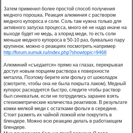
Затем применил более простой способ получения
медного порошка. Реакция алюминия с раствором
медного купороса и соли. Соль там нужна только для
активного запуска процесса, много её не надо иначе на
выходе будет не медь, а хлорид меди, то есть соли
меньше медного купороса в 50-10 раз, буквально пару
крупинок. можно о реакциях посмотреть например
http://forum.xumuk.ru/index.php?showtopic=9468
Алюминий «съедается» прямо на глазах, перекрывая
доступ новым порциям раствора к поверхности
металла. Поэтому берите или фольгу от шоколадок
(смотрите, чтобы она не была покрыта лаком). Медный
купорос расходуется быстро, следите чтобы раствор
был синеватым, если не потрудились заранее взять
стехиометрические количества реактивов. В результате
комки мелкой меди с остатками фольги в середине.
Стоит размять их чайной ложкой или покрутить в
блендере. Можно всю реакцию делать в работающем
блендере.