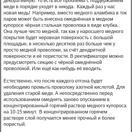
декоративную. То есть все проблемы с поддержанием
меди в порядке уходят в никуда. Каждый раз у нас
новая медь! Например, вместо медного аламбика в ток
паров может быть внесена омеднённая в медном
купоросе чёрная стальная проволока в виде клубка.
Она лучше чисто медной, так как у наросшего медного
покрытия будет неровная поверхность с большой
площадью, в несколько десятков раз больше чем у
просто медной проволоки, за счёт дендритной
поверхности и её пористости. В ректификаторе можно
предусмотреть секцию с чёрной омеднённой
проволокой. Или ещё как-нибудь её вводить.
Естественно, что после каждого отгона будет
необходимо промыть проволоку азотной кислотой. Для
удаления старой меди. А непосредственно перед
использованием омеднять заново опусканием в
концентрированный горячий раствор медного купороса
на 10-15 минут. В концентрированном горячем
растворе слой получается менее прочный и более
пористый.