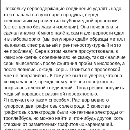
Поскольку серосодержащие соединения удалять надо
то я сначала на пути паров продукта, перед
холодильником разместил клубок медной проволоки
(естественно без лака и изоляции). Она почернела, я
сделал анализ тёмного налёта сам и для верности сдал
и в лабораторию (мы регулярно сдаём образцы металл
на анализ, спектральный и рентгеноструктурный и это
не проблема). Сера в этом налёте присутствовала, в
каких конкретных соединениях не скажу, так как наличие
серы выяснялось после сжигания пробы в кислороде, а
после ловились оксиды серы. Возиться с проволокой
мне не понравилось. К тому-же был не уверен, что она
«сожрала» всё, прежде чем у неё вся поверхность
покрылась плёнкой соединений. Тогда решил получить
медный порошок с развитой поверхностью.
Я получал его таким способом. Раствор медного
купороса, два графитовых электрода. В качестве
графитовых электродов были контактные электроды от
троллейбуса, но можно найти и что-нибудь другое, хоть
стержни от разметочных графитовых карандашей.