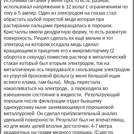
Источники питания у меня просто есть, разные,
использовал напряжение в 12 вольт с ограничением по
току в 5 ампер. Один из электродом на глазах стал
обрастать шубой пористой меди которая при
растирании пальцами превращалась в порошок.
Кристаллы имели дендритную форму, то есть развитую
поверхность. Решил сделать их ещё мельче и тот
электрод на котором оседала медь сделал
вращающимся прицепив его к микромоторчику (2
оборота в секунду) поместив раствор в металлический
стакан который был вторым электродом, ток на
металличекую ось передавался скользящим электродом
из упругой бронзовой фольги (у меня большой ящик
всякого хлама, там была). Медь перестала
накапливаться на электроде, а переходила во
взвешенное состояние в жидкости. Результрующий
порошок после фильтрации отдал бывшему
однокурснику ныне занимающемуся порошковой
металлургией. Он сделал приблизительный анализ
удельной поверхности. Результат был не впечатляющ,
но для моих целей вполне достаточен. 4-7 метра
квадратных на грамм медного порошка. (Судя по