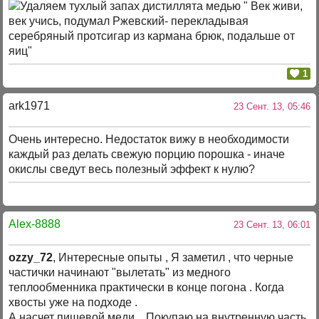
" Век живи,
век учись, подумал Ржевский- перекладывая
серебряный протсигар из кармана брюк, подальше от
яиц"
1
ark1971
23 Сент. 13, 05:46
Очень интересно. Недостаток вижу в необходимости
каждый раз делать свежую порцию порошка - иначе
окислы сведут весь полезный эффект к нулю?
Alex-8888
23 Сент. 13, 06:01
ozzy_72
, Интересные опыты , Я заметил , что черные
частички начинают "вылетать" из медного
теплообменника практически в конце погона . Когда
хвосты уже на подходе .
А насчет пищевой меди . Покупаю на внутренную часть