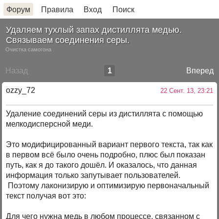
Форум
Правила
Вход
Поиск
Удаляем тухлый запах дистиллята медью.
Связываем соединения серы.
Очистка самогона
Назад
1
Вперед
ozzy_72
22 Сент. 13, 23:21
Удаление соединений серы из дистиллята с помощью
мелкодисперсной меди.
Это модифицированный вариант первого текста, так как
в первом всё было очень подробно, плюс был показан
путь, как я до такого дошёл. И оказалось, что данная
информация только запутывает пользователей.
Поэтому лаконизирую и оптимизирую первоначальный
текст получая вот это:
Для чего нужна медь в любом процессе, связанном с