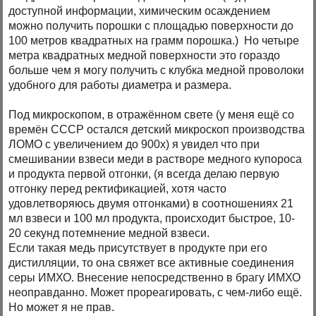
доступной информации, химическим осаждением
можно получить порошки с площадью поверхности до
100 метров квадратных на грамм порошка.) Но четыре
метра квадратных медной поверхности это гораздо
больше чем я могу получить с клубка медной проволоки
удобного для работы диаметра и размера.
Под микроскопом, в отражённом свете (у меня ещё со
времён СССР остался детский микроскоп производства
ЛОМО с увеличением до 900х) я увидел что при
смешивании взвеси меди в растворе медного купороса
и продукта первой отгонки, (я всегда делаю первую
отгонку перед ректификацией, хотя часто
удовлетворяюсь двумя отгонками) в соотношениях 21
мл взвеси и 100 мл продукта, происходит быстрое, 10-
20 секунд потемнение медной взвеси.
Если такая медь присутствует в продукте при его
дистилляции, то она свяжет все активные соединения
серы ИМХО. Внесение непосредственно в брагу ИМХО
неоправданно. Может прореагировать, с чем-либо ещё.
Но может я не прав.