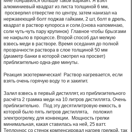
Мне понравился больше такой вариант. Я взял
алюминиевый квадрат из листа толщиной 6 мм,
просверлил отверстие по центру, затем нанизал на
нержавеющий болт поджав гайками, 2 шт, болт в дрель,
квадрат в раствор купороса и соли.(снова напоминаю,
соли чуть-чуть пару крупинок) Главное чтобы брызгами
не накрыло в процессе. Второй способ дал мелкую
взвесь меди в растворе. Время оседания до полной
прозрачности раствора в слое толщиной 50 мм
(диаметр банки в которой смотрел на просвет)
приблизительно одна-две минуты.
Реакция экзотермическая! Раствор нагревается, если
взять очень горячую воду то и закипит.
Залил взвесь в первый дистиллят, из приблизительного
расчёта 2 грамма меди на 10 литров дистиллята. Очень
приблизительно. Под эту десятилитровую емкость, в
которой было пять литров дистиллята, положил
электрогрелку, для конвекции. Мощность грелки
минимальная, какая ставилась на ней, 25 ватт.
Теплоунос со стенок компенсировал нагрев грелкой, так