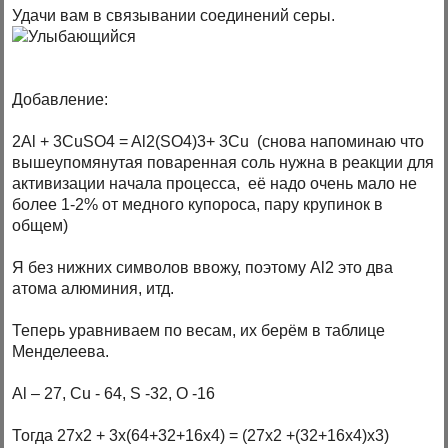
Удачи вам в связывании соединений серы.
Добавление:
2Al + 3CuSO4 = Al2(SO4)3+ 3Cu (снова напоминаю что
вышеупомянутая поваренная соль нужна в реакции для
активизации начала процесса, её надо очень мало не
более 1-2% от медного купороса, пару крупинок в
общем)
Я без нижних символов ввожу, поэтому Al2 это два
атома алюминия, итд.
Теперь уравниваем по весам, их берём в таблице
Менделеева.
Al – 27, Cu - 64, S -32, O -16
Тогда 27х2 + 3х(64+32+16х4) = (27х2 +(32+16х4)х3)