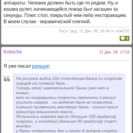
аппараты. Человек должен быть где-то рядом. Ну, и
кошма рулит, начинающийся пожар был загашен за
секунды. Плюс стол, покрытый чем-либо несгорающим.
В моем случае - керамической плиткой.
Посл. ред. 21 Дек. 09, 16:34 от mak210
4
Kotische
21 Дек. 09, 17:53
Я уже писал
раньше
:
На рисунке видна 10л стеклянная банка со спиртом
сырцом на соляной бане...
Теперь этой замечательной банки уже нет в
живых...
мне не понравилась скорость перегонки я решил
усилить нагрев... но водяная баня не позволяла...
я решил применить масляную баню - пошол купил
канистру машинного масла...
Получилось горячее масло (больше 100 градусов)
снаружи, и холодный (меньше 80 градусов) спирт
внутри...
у банки отвалилось дно и около 4 литров спирто-