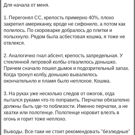
Для начала от меня.
1. Перегонял СС, крепость примерно 40%, плохо
закрепил американку, вроде не сифонило, а потом как
полилось. По скороварке добралось до плитки и
полыхнуло. Рядом была асбестовая кошма, я тоже не
отвлекся.
2. Аналогично гнал абсент, крепость запредельная. У
стеклянной литровой колбы отвалилось донышко.
Причем сначало пошел дымок и подозрительный запах.
Когда тронул колбу, донышко вывалилось
окончательнло и пламя было неплохое. Кошма.
3. На руках уже несколько следов от ожогов, огда
пытался руками что-то поправить. Перчатки обязателно
должны быть где-то поблизости. Именно перчатки, а не
хватки или полотенце. Полотенце норовит влезть в
огонь и горит тоже неплохо.
Выводы. Все-таки не стоит рекомендовать "безлюдные"