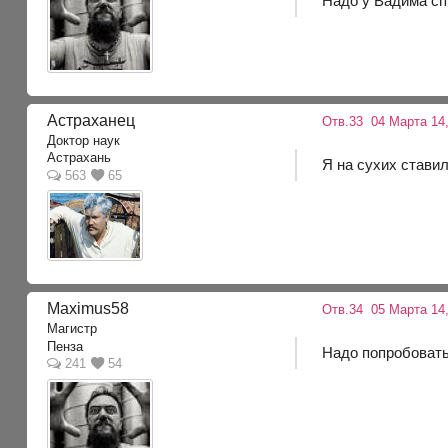
Надо у Вадима спр
Астраханец
Отв.33
04 Марта 14,
Доктор наук
Астрахань
Я на сухих ставил
563
65
Maximus58
Отв.34
05 Марта 14,
Магистр
Пенза
Надо попробовать 
241
54