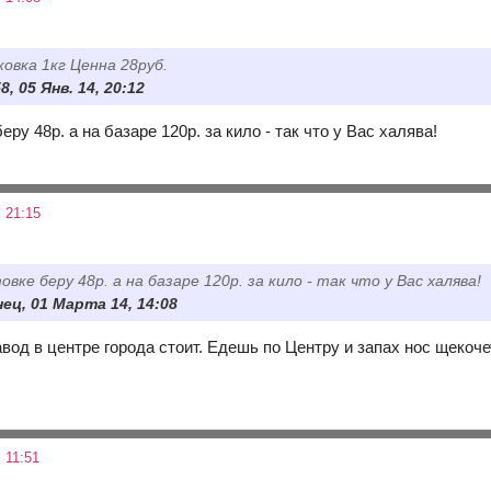
овка 1кг Ценна 28руб.
, 05 Янв. 14, 20:12
еру 48р. а на базаре 120р. за кило - так что у Вас халява!
 21:15
овке беру 48р. а на базаре 120р. за кило - так что у Вас халява!
ец, 01 Марта 14, 14:08
вод в центре города стоит. Едешь по Центру и запах нос щекоче
 11:51