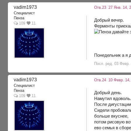
vadim1973
Отв.23
27 Янв. 14, 2
Специалист
Пенза
Добрый вечер.
109
11
Ферменты приеха
Понедельник а я д
Посл. ред. 03 Февр. 
vadim1973
Отв.24
10 Февр. 14,
Специалист
Пенза
Добрый день.
109
11
Намутил вдоволь.
После дигустации
Сидели пробовали
больше вкуснее,
потом рисовую вот
ево семья в сбор