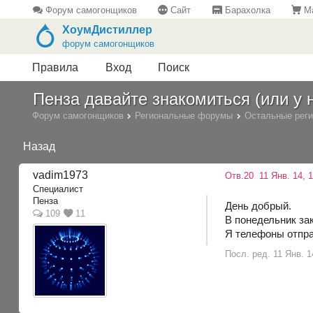
Форум самогонщиков
Сайт
Барахолка
Ма
ХоумДистиллер
форум самогонщиков
Правила
Вход
Поиск
Пенза давайте знакомиться (или у н
Форум самогонщиков
Региональные форумы
Остальные рег
Назад
vadim1973
Отв.20
11 Янв. 14, 1
Специалист
Пенза
День добрый.
109
11
В понедельник за
Я телефоны отпра
Посл. ред. 11 Янв. 1