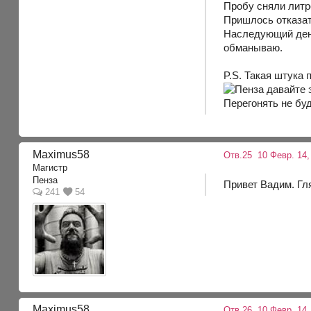
Пробу сняли литр
Пришлось отказать
Наследующий день
обманываю.
P.S. Такая штука
Перегонять не буд
Maximus58
Отв.25
10 Февр. 14,
Магистр
Пенза
Привет Вадим. Гл
241
54
Maximus58
Отв.26
10 Февр. 14,