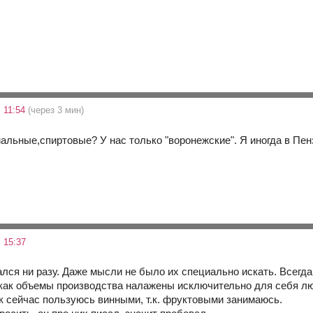
 11:54
(через 3 мин)
альные,спиртовые? У нас только "воронежские". Я иногда в Пен
 15:37
ался ни разу. Даже мысли не было их специально искать. Всегда
к как объемы производства налажены исключительно для себя лю
ак сейчас пользуюсь винными, т.к. фруктовыми занимаюсь.