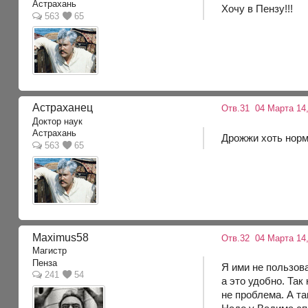
Астрахань
Хочу в Пензу!!!
563
65
Астраханец
Отв.31
04 Марта 14,
Доктор наук
Астрахань
Дрожжи хоть норм
563
65
Maximus58
Отв.32
04 Марта 14,
Магистр
Пенза
Я ими не пользов
241
54
а это удобно. Та
не проблема. А т