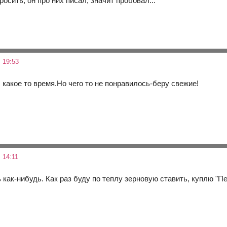
осить, он про них писал, значит пробовал...
 19:53
 какое то время.Но чего то не понравилось-беру свежие!
 14:11
как-нибудь. Как раз буду по теплу зерновую ставить, куплю "П