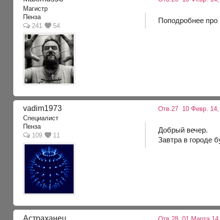
Магистр
Пенза
Поподробнее про
241
54
vadim1973
Отв.27
10 Февр. 14,
Специалист
Пенза
Добрый вечер.
109
11
Завтра в городе б
Астраханец
Отв.28
01 Марта 14,