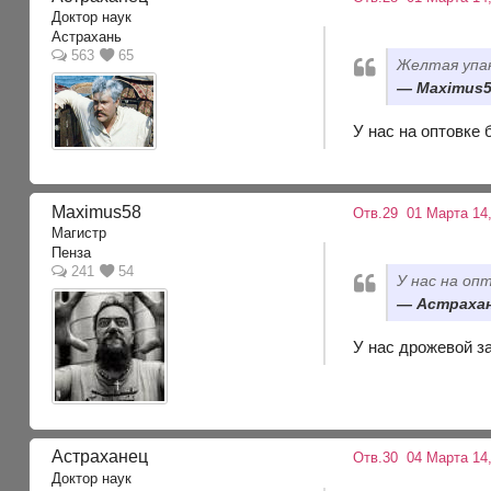
Доктор наук
Астрахань
563
65
Желтая упак
Maximus58
У нас на оптовке б
Maximus58
Отв.29
01 Марта 14,
Магистр
Пенза
241
54
У нас на опт
Астрахан
У нас дрожевой за
Астраханец
Отв.30
04 Марта 14,
Доктор наук