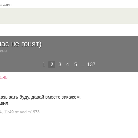
газин
ас не гонят)
ионы
1
2
3
4
5
...
137
1:45
казывать буду, давай вместе закажем.
вил.
4, 11:49 от vadim1973