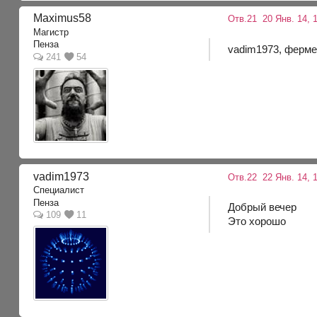
Maximus58
Отв.21
20 Янв. 14, 1
Магистр
Пенза
vadim1973, ферме
241
54
vadim1973
Отв.22
22 Янв. 14, 1
Специалист
Пенза
Добрый вечер
109
11
Это хорошо