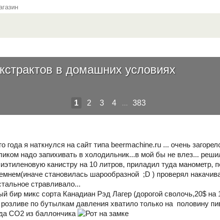
газин
экстрактов в домашних условиях
1
2
3
4
...
383
 года я наткнулся на сайт типа beermachine.ru ... очень загорел
ликом надо запихивать в холодильник...в мой бы не влез... реш
лиэтиленовую канистру на 10 литров, приладил туда манометр, п
ремнем(иначе становилась шарообразной ;D ) проверял накач
стальное стравливало...
й бир микс сорта Канадиан Рэд Лагер (дорогой сволочь,20$ на 10
ри розливе по бутылкам давления хватило только на половину 
уда СО2 из баллончика