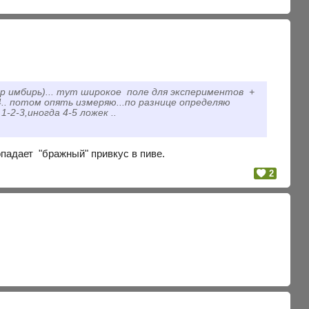
мер имбирь)... тут широкое поле для экспериментов
+
.. потом опять измеряю...по разнице определяю
-2-3,иногда 4-5 ложек ..
падает "бражный" привкус в пиве.
2