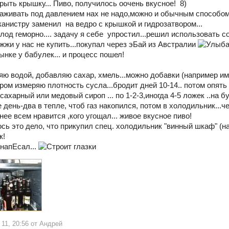
рыть крышку... Пиво, получилось оочень вкусное! 8)
браживать под давлением нах не надо,можно и обычным способо
канистру заменил на ведро с крышкой и гидрозатвором...
од геморно.... задачу я себе упростил...решил использовать со
жжи у нас не купить...покупал через эБай из Австралии
нке у бабулек... и процесс пошел!
яю водой, добавляю сахар, хмель...можно добавки (например им
ром измеряю плотность сусла...бродит дней 10-14.. потом опять
ахарный или медовый сироп ... по 1-2-3,иногда 4-5 ложек ..на
 день-два в тепле, чтоб газ накопился, потом в холодильник...
нее всем нравится ,кого угощал... живое вкусное пиво!
сь это дело, что прикупил спец. холодильник "винный шкаф" (н
к!
онапЕсал...
 11, 20:56 от Андрей