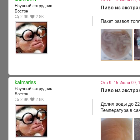
Научный сотрудник
Пиво из экстра
Бостон
2.9K
2.8K
Пакет развол топл
kaimariss
Отв.9
15 Июля 09, 
Научный сотрудник
Пиво из экстра
Бостон
2.9K
2.8K
Долил воды до 22
Температура в са