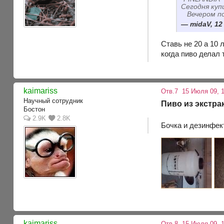
Сегодня куп
Вечером по
midaV, 12
Ставь не 20 а 10 
когда пиво делал
kaimariss
Отв.7
15 Июля 09, 1
Научный сотрудник
Пиво из экстра
Бостон
2.9K
2.8K
Бочка и дезинфект
kaimariss
Отв.8
15 Июля 09, 