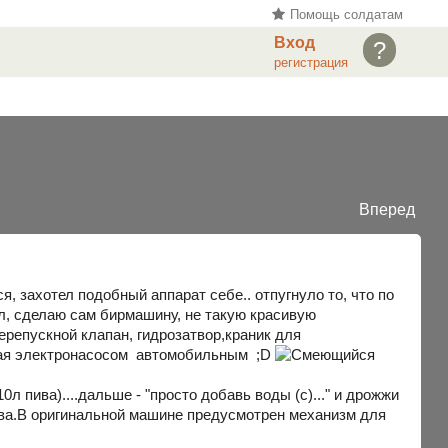
Помощь солдатам
Вход
?
регистрация
Вперед
ся, захотел подобный аппарат себе.. отпугнуло то, что по
ил, сделаю сам бирмашину, не такую красивую
ерепускной клапан, гидрозатвор,краник для
ивая электронасосом автомобильным ;D
л пива)....дальше - "просто добавь воды (с)..." и дрожжи
пива.В оригинальной машине предусмотрен механизм для