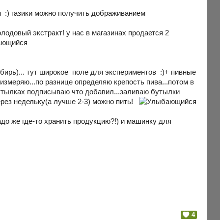
м :) газики можно получить дображиванием
лодовый экстракт! у нас в магазинах продается 2
бирь)... тут широкое поле для экспериментов :)+ пивные
 измеряю...по разнице определяю крепость пива...потом в
 бутылках подписываю что добавил...заливаю бутылки
через недельку(а лучше 2-3) можно пить!
адо же где-то хранить продукцию?!) и машинку для
4