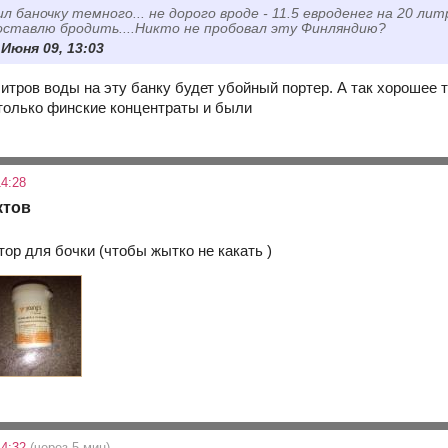
ил баночку темного... не дорого вроде - 11.5 евроденег на 20 ли
ставлю бродить....Никто не пробовал эту Финляндию?
 Июня 09, 13:03
литров воды на эту банку будет убойный портер. А так хорошее 
 только финские концентраты и были
4:28
ктов
ор для бочки (чтобы жытко не какать )
14:32
(через 5 мин)