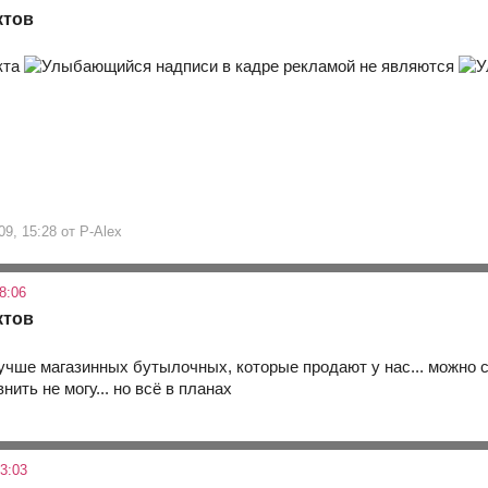
ктов
кта
надписи в кадре рекламой не являются
9, 15:28 от P-Alex
8:06
ктов
учше магазинных бутылочных, которые продают у нас... можно сра
нить не могу... но всё в планах
3:03