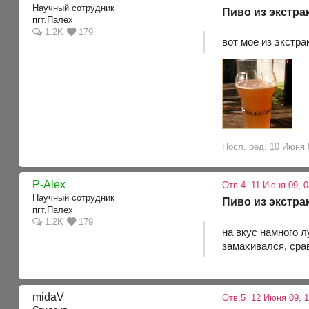
Научный сотрудник
Пиво из экстра
пгт.Палех
1.2K
179
вот мое из экстра
Посл. ред. 10 Июня 0
P-Alex
Отв.4
11 Июня 09, 0
Научный сотрудник
Пиво из экстра
пгт.Палех
1.2K
179
на вкус намного л
замахивался, срав
midaV
Отв.5
12 Июня 09, 1