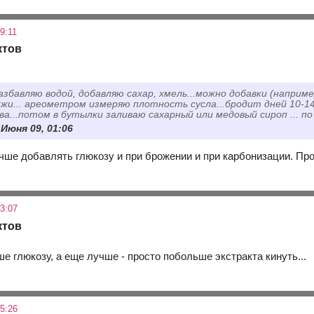
9:11
ктов
збавляю водой, добавляю сахар, хмель...можно добавки (напри
жи... ареометром измеряю плотность сусла...бродит дней 10-14
а...потом в бутылки заливаю сахарный или медовый сироп ... по 1
 Июня 09, 01:06
чше добавлять глюкозу и при брожении и при карбонизации. Про
3:07
ктов
е глюкозу, а еще лучше - просто побольше экстракта кинуть...
5:26