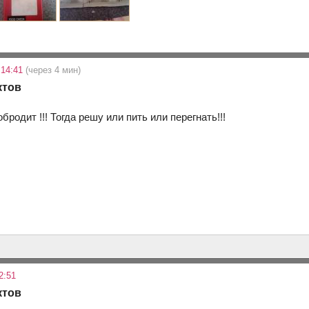
 14:41
(через 4 мин)
ктов
бродит !!! Тогда решу или пить или перегнать!!!
2:51
ктов