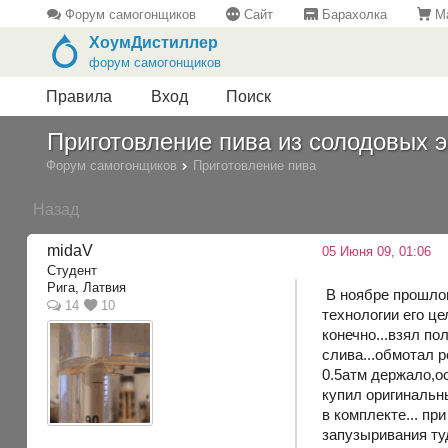
Форум самогонщиков
Сайт
Барахолка
Ма
ХоумДистиллер
форум самогонщиков
Правила
Вход
Поиск
Приготовление пива из солодовых 
Форум самогонщиков
Приготовление пива
Назад
midaV
05 Июня 09, 01:06
Студент
Рига, Латвия
В ноябре прошлого
14
10
технологии его це
конечно...взял по
слива...обмотал 
0.5атм держало,о
купил оригинальны
в комплекте... п
запузыривания т