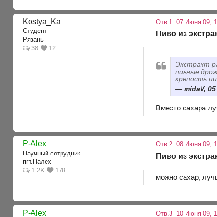
Kostya_Ka
Отв.1
07 Июня 09, 1
Студент
Пиво из экстра
Рязань
38
12
Экстракт ра
пивные дрож
крепость пив
midaV, 05
Вместо сахара лу
P-Alex
Отв.2
08 Июня 09, 1
Научный сотрудник
Пиво из экстра
пгт.Палех
1.2K
179
можно сахар, лучш
P-Alex
Отв.3
10 Июня 09, 1