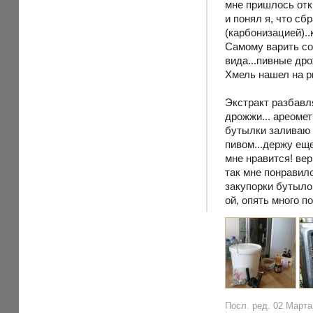
мне пришлось отк
и понял я, что с
(карбонизацией)..
Самому варить сол
вида...пивные дро
Хмель нашел на ры
Экстракт разбавл
дрожжи... ареомет
бутылки заливаю с
пивом...держу еще
мне нравится! вер
так мне понравило
закупорки бутыло
ой, опять много п
Посл. ред. 02 Марта