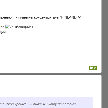
 хренью... и пивными концентратами "FINLANDIA"
пива
2
итайской хренью... и пивными концентратами