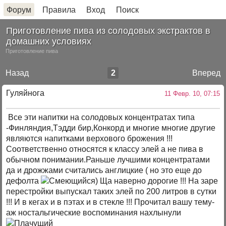
Форум
Правила
Вход
Поиск
Приготовление пива из солодовых экстрактов в
домашних условиях
Приготовление пива
Назад
2
Вперед
Гуляйнога
11 Февр. 10, 07:15
Все эти напитки на солодовых концентратах типа
-Финляндия,Тэдди бир,Конкорд и многие многие другие
являются напитками верхового брожения !!!
Соответственно относятся к классу элей а не пива в
обычном понимании.Раньше лучшими концентратами
да и дрожжами считались англицкие ( но это еще до
дефолта
) Ща наверно дорогие !!! На заре
перестройки выпускал таких элей по 200 литров в сутки
!!! И в кегах и в пэтах и в стекле !!! Прочитал вашу тему-
аж ностальгические воспоминания нахлынули