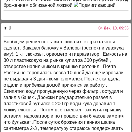
брожением облизанной ложкой
mitl
04 Дек. 10, 09:55
Вообщем решил поставить пива из экстракта что и
сделал . Заказал баночку у Валеры (респект и уважуха
ему), 1 кг глюкозы , ореометр и гидразатвор . Емкость на
30 л пластиковую на рынке купил за 300 рублей ,
отверстие напильником в крышке проточил . Почта
России не торопилась везла 10 дней да еще морозили
не выдавали 3 дня - комп сломался. После скандала
отдали и прибежав домой принялся за работу .
Скипятил воду пропущенную через фильтр , остудил и
залил в бачек . Дрожжи предварительно развел в
пластиковой бутылке с 200 гр воды куда добавил 1
ложку глюкозы . Потом все смешал , закрутил крышку
вставил гидрозатвор и по прошествии 6 часов заметил
что булькает .После суток брожения пенная шапка
сантиметра 2-3 , температуру стараюсь поддерживать