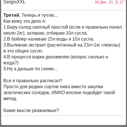
SergioXXL
04 Дек. 10, 11:17
Третий
, Теперь я туплю...
Как вижу это дело я:
1.Беру солод светлый простой (если я правильно понял
около 2кг), затираю, отбираю 10л сусла.
2.В бойлер наливаю 15л воды и 10л сусла.
3.Выливаю экстракт (расчитанный на 23л+1кг глюкозы)
в это общее сусло.
4.В процессе варки доохмеляю (вопрос сколько и
когда?)
5.Ну а дальше по схеме...
Все я правильно расписал?
Просто для редких сортов пива вместо закупки
экзотических солодов, ИМХО вполне подойдет такой
метод.
Какие мысли уважаемые?