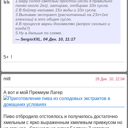
1.Беру солод светлый простой (если я правильно
понял около 2кг), затираю, отбираю 10л сусла.
2.В бойлер наливаю 15л воды и 10л сусла.
3.Выливаю экстракт (расчитанный на 23л+1кг
глюкозы) в это общее сусло.
4.В процессе варки доохмеляю (вопрос сколько и
когда?)
5.Ну а дальше по схеме...
SergioXXL, 04 Дек. 10, 11:17
5+ !
mitl
28 Дек. 10, 22:04
А вот и мой Премиум Лагер
Пиво отбродило отстоялось и получилось достаточно
хмельным с ярко выраженным хмелевым привкусом но