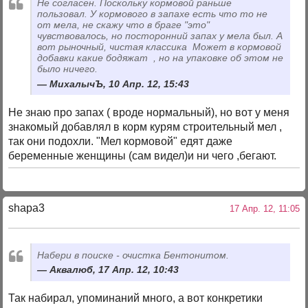
Не согласен. Поскольку кормовой раньше
пользовал. У кормового в запахе есть что то не
от мела, не скажу что в браге "это"
чувствовалось, но посторонний запах у мела был. А
вот рыночный, чистая классика
Может в кормовой
добавки какие бодяжат
, но на упаковке об этом не
было ничего.
МихалычЪ, 10 Апр. 12, 15:43
Не знаю про запах ( вроде нормальный), но вот у меня
знакомый добавлял в корм курям строительный мел ,
так они подохли. "Мел кормовой" едят даже
беременные женщины (сам видел)и ни чего ,бегают.
shapa3
17 Апр. 12, 11:05
Набери в поиске - очистка Бентонитом.
Аквалюб, 17 Апр. 12, 10:43
Так набирал, упоминаний много, а вот конкретики