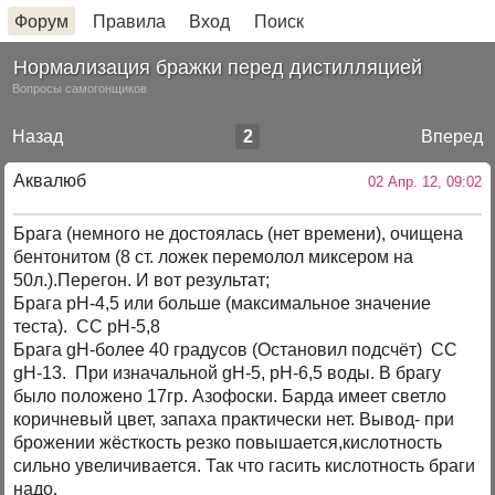
Форум
Правила
Вход
Поиск
Нормализация бражки перед дистилляцией
Вопросы самогонщиков
Назад
2
Вперед
Аквалюб
02 Апр. 12, 09:02
Брага (немного не достоялась (нет времени), очищена
бентонитом (8 ст. ложек перемолол миксером на
50л.).Перегон. И вот результат;
Брага pH-4,5 или больше (максимальное значение
теста). СС pH-5,8
Брага gH-более 40 градусов (Остановил подсчёт) СС
gH-13. При изначальной gH-5, pH-6,5 воды. В брагу
было положено 17гр. Азофоски. Барда имеет светло
коричневый цвет, запаха практически нет. Вывод- при
брожении жёсткость резко повышается,кислотность
сильно увеличивается. Так что гасить кислотность браги
надо.