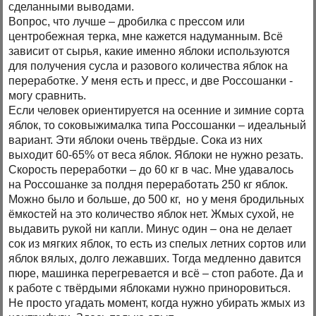
сделанными выводами.
Вопрос, что лучше – дробилка с прессом или
центробежная терка, мне кажется надуманным. Всё
зависит от сырья, какие именно яблоки используются
для получения сусла и разового количества яблок на
переработке. У меня есть и пресс, и две Россошанки -
могу сравнить.
Если человек ориентируется на осенние и зимние сорта
яблок, то соковыжималка типа Россошанки – идеальный
вариант. Эти яблоки очень твёрдые. Сока из них
выходит 60-65% от веса яблок. Яблоки не нужно резать.
Скорость переработки – до 60 кг в час. Мне удавалось
на Россошанке за полдня переработать 250 кг яблок.
Можно было и больше, до 500 кг, но у меня бродильных
ёмкостей на это количество яблок нет. Жмых сухой, не
выдавить рукой ни капли. Минус один – она не делает
сок из мягких яблок, то есть из спелых летних сортов или
яблок вялых, долго лежавших. Тогда медленно давится
пюре, машинка перегревается и всё – стоп работе. Да и
к работе с твёрдыми яблоками нужно приноровиться.
Не просто угадать момент, когда нужно убирать жмых из