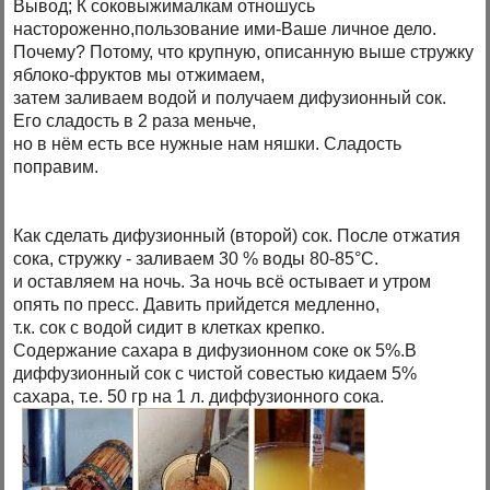
Вывод; К соковыжималкам отношусь
настороженно,пользование ими-Ваше личное дело.
Почему? Потому, что крупную, описанную выше стружку
яблоко-фруктов мы отжимаем,
затем заливаем водой и получаем дифузионный сок.
Его сладость в 2 раза меньче,
но в нём есть все нужные нам няшки. Сладость
поправим.
Как сделать дифузионный (второй) сок. После отжатия
сока, стружку - заливаем 30 % воды 80-85°С.
и оставляем на ночь. За ночь всё остывает и утром
опять по пресс. Давить прийдется медленно,
т.к. сок с водой сидит в клетках крепко.
Содержание сахара в дифузионном соке ок 5%.В
диффузионный сок с чистой совестью кидаем 5%
сахара, т.е. 50 гр на 1 л. диффузионного сока.