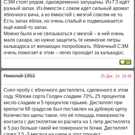
СЭМ стоят рядом, одновременно запущены. Из ГЗ идёт
разный запах. Из ёмкости с соком идёт сильный аромат
яблочного вина, а из ёмкостей с мезгой совсем не то.
Есть запах яблок, но очень слабый и подмешивается
ещё какой-то запах.
Можно было и не связываться с мезгой – в ней очень
мало сахара, но нужно защитить те немногие литры
кальвадоса от желающих попробовать. Яблочный СЭМ
очень помогает в этом – легко проходит за кальвадос.
12
Николай 1953
25 Дек. 14, 18:48
Снял пробу с яблочного дистиллята, сделенного в этом
году. Яблоки сорта Голден сладкие 70%, 25 процентов
кисло-сладкие и 5 процентов горькие. Дистиллят при
крепости 68 градусов был поставлен на дубовую щепу.
Количество щепы такое, что её площадь поверхности
контакта с дистиллятом из расчета на 1 литр дистиллята
в 5 раз больше такой же поверхности бочки. Дистиллят
стоял 2,5 -3 месяца на щепе и этот процесс