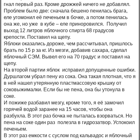
гнал первый раз. Кроме дрожжей ничего не добавлял.
Проблем было две: сначала бешено пенилась брага,
еле угомонил её печеньем в бочке, а потом пенилась
она же, но уже в кубе – еле приноровился. Получил
выход 12 литров яблочного спирта 68 градусов
крепости. Поставил на щепу.
Яблоки оказались дороже, чем рассчитывал, пришлось
брать по 15 р за кг. Из мезги, добавив сахара, сделал
яблочный СЭМ. Вывел его на 70 градус и поставил на
щепу.
На второй партии яблок исправил допущенные ошибки.
Дуршлагом убрал пену из сока. Она такая плотная, что я
в ней нашел утерянную пластмассовую крышку от
соковыжималки. Если бы не пена, она бы утонула в
соке.
И пожиже разбавил мезгу, кроме того, я её замочил
горячей водой заранее на 15 часов, чтобы она
разбухла. В этот раз бочка не пыталась взорваться. Но
пена на соке один раз полезла в гидрозатвор. Успокоил
печеньем.
В этот раз емкости с суслом под кальвадос и яблочный