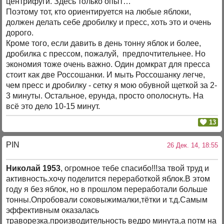
центрифуги. Здесь только опыт…
Поэтому тот, кто ориентируется на любые яблоки,
должен делать себе дробилку и пресс, хоть это и очень
дорого.
Кроме того, если давить в день тонну яблок и более,
дробилка с прессом, пожалуй, предпочтительнее. Но
экономия тоже очень важно. Один домкрат для пресса
стоит как две Россошанки. И мыть Россошанку легче,
чем пресс и дробилку - сетку я мою обувной щеткой за 2-
3 минуты. Остальное, ерунда, просто ополоснуть. На
всё это дело 10-15 минут.
13
PIN
26 Дек. 14, 18:55
Николай 1953
, огромное тебе спасибо!!!за твой труд и
активность.хочу поделится переработкой яблок.В этом
году я без яблок, но в прошлом переработали больше
тонны.Опробовали соковыжималки,тётки и т.д.Самым
эффективным оказалась
траворезка.производительность ведро минута,а потм на