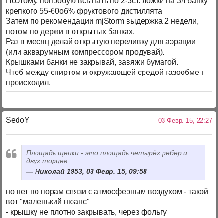
Поэтому, попробую всыпать по 2-3ст. ложки на 3л банку
крепкого 55-60об% фруктового дистиллята.
Затем по рекомендации mjStоrm выдержка 2 недели,
потом по держи в открытых банках.
Раз в месяц делай открытую переливку для аэрации
(или акварумным компрессором продувай).
Крышками банки не закрывай, завяжи бумагой.
Чтоб между спиртом и окружающей средой газообмен
происходил.
SedoY
03 Февр. 15, 22:27
Площадь щепки - это площадь четырёх ребер и
двух торцев
Николай 1953, 03 Февр. 15, 09:58
но нет по порам связи с атмосферным воздухом - такой
вот "маленький нюанс"
- крышку не плотно закрывать, через фольгу