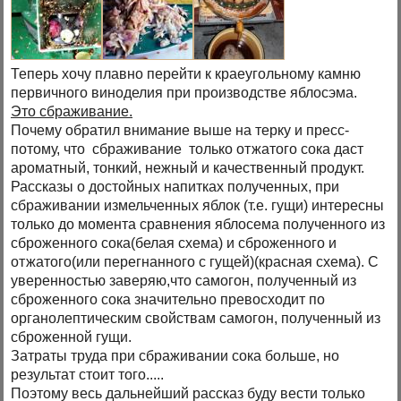
Теперь хочу плавно перейти к краеугольному камню
первичного виноделия при производстве яблосэма.
Это сбраживание.
Почему обратил внимание выше на терку и пресс-
потому, что сбраживание только отжатого сока даст
ароматный, тонкий, нежный и качественный продукт.
Рассказы о достойных напитках полученных, при
сбраживании измельченных яблок (т.е. гущи) интересны
только до момента сравнения яблосема полученного из
сброженного сока(белая схема) и сброженного и
отжатого(или перегнанного с гущей)(красная схема). С
уверенностью заверяю,что самогон, полученный из
сброженного сока значительно превосходит по
органолептическим свойствам самогон, полученный из
сброженной гущи.
Затраты труда при сбраживании сока больше, но
результат стоит того.....
Поэтому весь дальнейший рассказ буду вести только