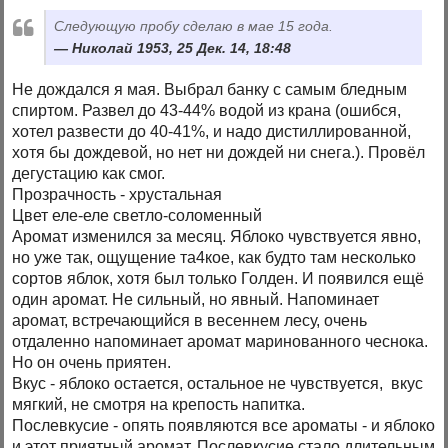
Следующую пробу сделаю в мае 15 года.
Николай 1953, 25 Дек. 14, 18:48
Не дождался я мая. Выбрал банку с самым бледным
спиртом. Развел до 43-44% водой из крана (ошибся,
хотел развести до 40-41%, и надо дистиллированной,
хотя бы дождевой, но нет ни дождей ни снега.). Провёл
дегустацию как смог.
Прозрачность - хрустальная
Цвет еле-еле светло-соломенный
Аромат изменился за месяц. Яблоко чувствуется явно,
но уже так, ощущение та4кое, как будто там несколько
сортов яблок, хотя был только Голден. И появился ещё
один аромат. Не сильный, но явный. Напоминает
аромат, встречающийся в весеннем лесу, очень
отдаленно напоминает аромат маринованного чеснока.
Но он очень приятен.
Вкус - яблоко остается, остальное не чувствуется, вкус
мягкий, не смотря на крепость напитка.
Послевкусие - опять появляются все ароматы - и яблоко
и этот приятный аромат. Послевкусие стало длительным