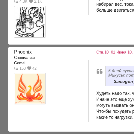
4.3K
2.1K
набирал вес. тока
больше двигаться 
Phoenix
Отв.10
01 Июня 10,
Специалист
Gomel
153
42
5 дней сухог
Минусы: по
Samogon_
Худеть надо так, 
Иначе это еще хуж
могуть вызвать о
Что-бы похудеть р
какие то нагрузки