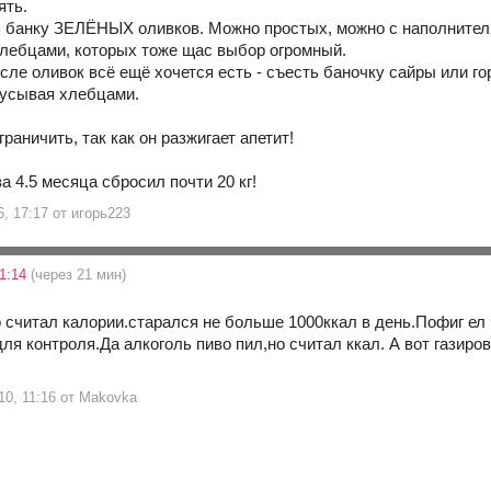
ять.
ь банку ЗЕЛЁНЫХ оливков. Можно простых, можно с наполнител
хлебцами, которых тоже щас выбор огромный.
осле оливок всё ещё хочется есть - съесть баночку сайры и
кусывая хлебцами.
граничить, так как он разжигает апетит!
а 4.5 месяца сбросил почти 20 кг!
6, 17:17 от игорь223
1:14
(через 21 мин)
о считал калории.старался не больше 1000ккал в день.Пофиг ел 
ля контроля.Да алкоголь пиво пил,но считал ккал. А вот газир
10, 11:16 от Makovka