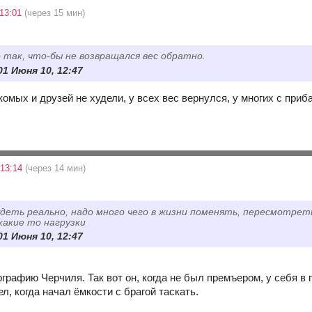
13:01
(через 15 мин)
 так, что-бы не возвращался вес обратно.
01 Июня 10, 12:47
омых и друзей не худели, у всех вес вернулся, у многих с прибав
 13:14
(через 14 мин)
деть реально, надо много чего в жизни поменять, пересмотреть
какие то нагрузки
01 Июня 10, 12:47
ографию Черчиля. Так вот он, когда не был премъером, у себя в
ел, когда начал ёмкости с брагой таскать.