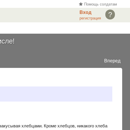
Помощь солдатам
Вход
?
регистрация
исле!
Вперед
 закусывая хлебцами. Кроме хлебцов, никакого хлеба