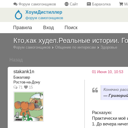
Форум самогонщиков
Сайт
Барахолка
Ма
ХоумДистиллер
форум самогонщиков
Правила
Вход
Поиск
Кто,как худел.Реальные истории. Го
Форум самогонщиков
Общение по интересам
Здоровье
Назад
stakank1n
01 Июня 10, 10:53
Бакалавр
Ростов-на-Дону
71
15
Конечно рас
Григорий,
Расказую:
Практически моё 
1. До вечера нич