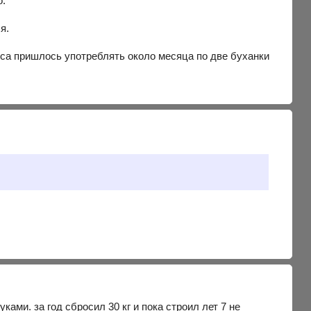
о.
я.
еса пришлось употреблять около месяца по две буханки
руками. за год сбросил 30 кг и пока строил лет 7 не