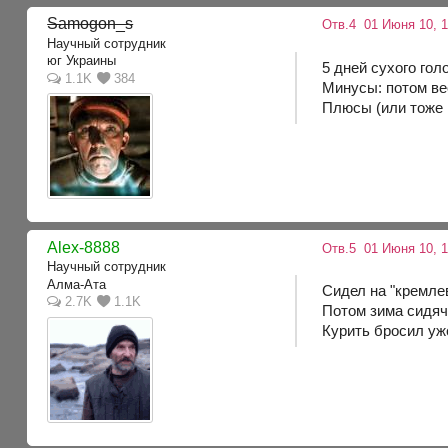
Samogon_s
Отв.4
01 Июня 10, 1
Научный сотрудник
юг Украины
5 дней сухого голо
1.1K
384
Минусы: потом ве
Плюсы (или тоже 
Alex-8888
Отв.5
01 Июня 10, 1
Научный сотрудник
Алма-Ата
Сидел на "кремлев
2.7K
1.1K
Потом зима сидяча
Курить бросил уже