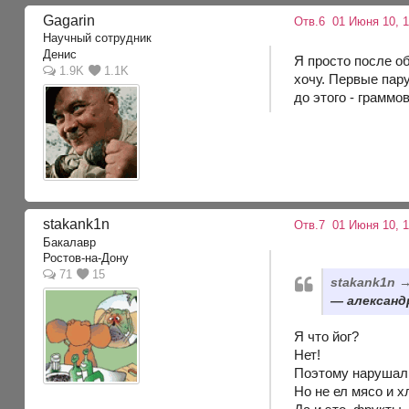
Gagarin
Отв.6
01 Июня 10, 1
Научный сотрудник
Денис
Я просто после об
1.9K
1.1K
хочу. Первые пару
до этого - граммо
stakank1n
Отв.7
01 Июня 10, 1
Бакалавр
Ростов-на-Дону
71
15
stakank1n 
александр
Я что йог?
Нет!
Поэтому нарушал 
Но не ел мясо и х