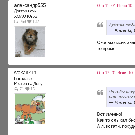
александр555
Отв.11
01 Июня 10, 
Доктор наук
ХМАО-Югра
959
132
Худеть надо
Phoenix, 
Сколько моих знак
то время.
stakank1n
Отв.12
01 Июня 10,
Бакалавр
Ростов-на-Дону
71
15
Что-бы поху
или просто 
Phoenix, 
Вот именно!
Как то слыхал би
А я, кстати, похуд