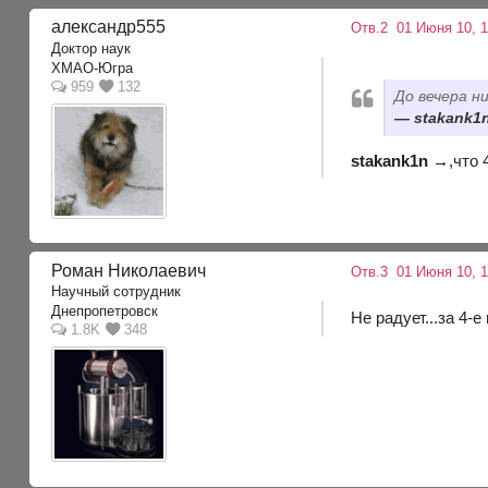
александр555
Отв.2
01 Июня 10, 1
Доктор наук
ХМАО-Югра
959
132
До вечера н
stakank1n
stakank1n →
,что
Роман Николаевич
Отв.3
01 Июня 10, 1
Научный сотрудник
Днепропетровск
Не радует...за 4
1.8K
348