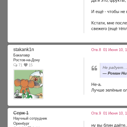
Да и это, фрукты,
И ещё - чтобы не 
Кстати, мне посл
свежего (ещё тёпл
stakank1n
Отв.8
01 Июня 10, 1
Бакалавр
Ростов-на-Дону
71
15
Не радует..
Роман Ни
Не-а.
Лучше зелёные о
Серж 1
Отв.9
01 Июня 10, 
Научный сотрудник
Оренбург
ну вы блин даёте..