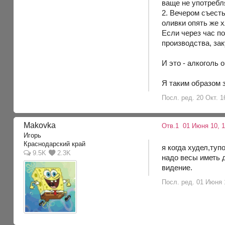
ваще не употребл
2. Вечером съест
оливки опять же 
Если через час п
производства, за
И это - алкоголь о
Я таким образом з
Посл. ред. 20 Окт. 1
Makovka
Отв.1
01 Июня 10, 1
Игорь
Краснодарский край
я когда худел,туп
9.5K
2.3K
надо весы иметь д
видение.
Посл. ред. 01 Июня 