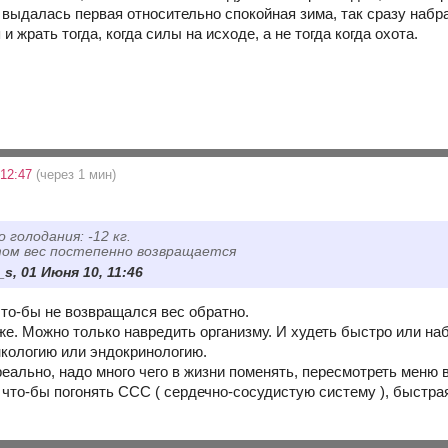
 выдалась первая относительно спокойная зима, так сразу набра
и жрать тогда, когда силы на исходе, а не тогда когда охота.
 12:47
(через 1 мин)
о голодания: -12 кг.
том вес постепенно возвращается
s, 01 Июня 10, 11:46
что-бы не возвращался вес обратно.
е. Можно только навредить организму. И худеть быстро или наб
нкологию или эндокринологию.
еально, надо много чего в жизни поменять, пересмотреть меню 
, что-бы погонять ССС ( сердечно-сосудистую систему ), быстр