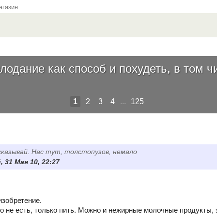
газин
лодание как способ и похудеть, в том ч
1
2
3
4
...
125
сказывай. Нас тут, толстопузов, немало
 31 Мая 10, 22:27
изобретение.
его не есть, только пить. Можно и нежирные молочные продукты,