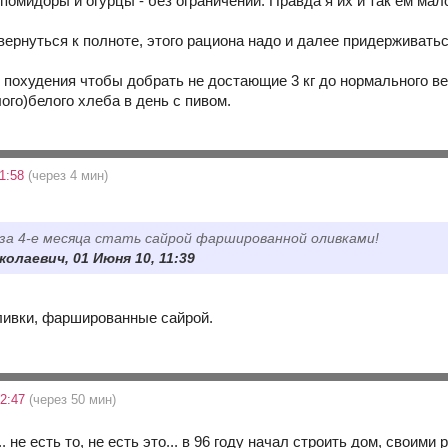
 помидоры и огурцы - без ограничений. Правда я их и так ем мал
вернуться к полноте, этого рациона надо и далее придерживатьс
е похудения чтобы добрать не достающие 3 кг до нормального в
ого)белого хлеба в день с пивом.
1:58
(через 4 мин)
.за 4-е месяца стать сайрой фаршированной оливками!
колаевич, 01 Июня 10, 11:39
ливки, фаршированные сайрой.
12:47
(через 50 мин)
. не есть то, не есть это... в 96 году начал строить дом, своими 