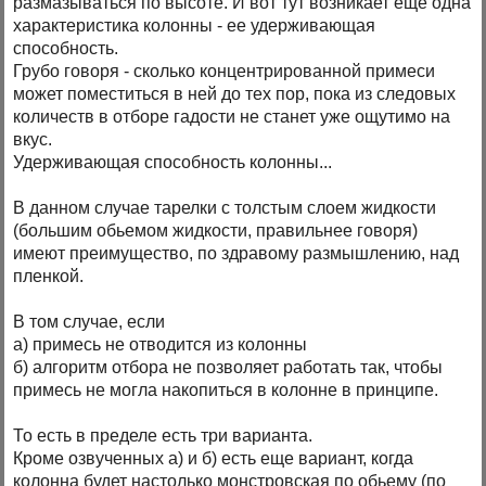
размазываться по высоте. И вот тут возникает еще одна
характеристика колонны - ее удерживающая
способность.
Грубо говоря - сколько концентрированной примеси
может поместиться в ней до тех пор, пока из следовых
количеств в отборе гадости не станет уже ощутимо на
вкус.
Удерживающая способность колонны...
В данном случае тарелки с толстым слоем жидкости
(большим обьемом жидкости, правильнее говоря)
имеют преимущество, по здравому размышлению, над
пленкой.
В том случае, если
а) примесь не отводится из колонны
б) алгоритм отбора не позволяет работать так, чтобы
примесь не могла накопиться в колонне в принципе.
То есть в пределе есть три варианта.
Кроме озвученных а) и б) есть еще вариант, когда
колонна будет настолько монстровская по обьему (по