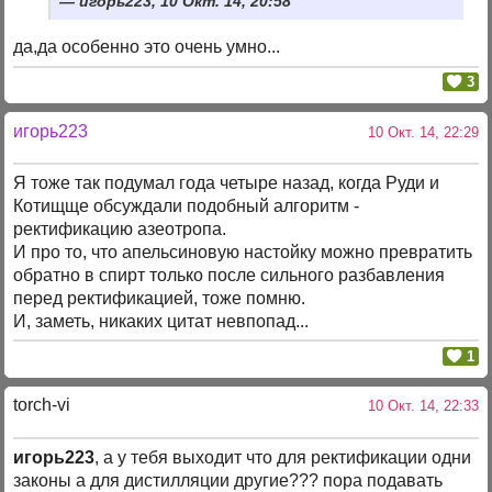
игорь223, 10 Окт. 14, 20:58
да,да особенно это очень умно...
3
игорь223
10 Окт. 14, 22:29
Я тоже так подумал года четыре назад, когда Руди и
Котищще обсуждали подобный алгоритм -
ректификацию азеотропа.
И про то, что апельсиновую настойку можно превратить
обратно в спирт только после сильного разбавления
перед ректификацией, тоже помню.
И, заметь, никаких цитат невпопад...
1
torch-vi
10 Окт. 14, 22:33
игорь223
, а у тебя выходит что для ректификации одни
законы а для дистилляции другие??? пора подавать