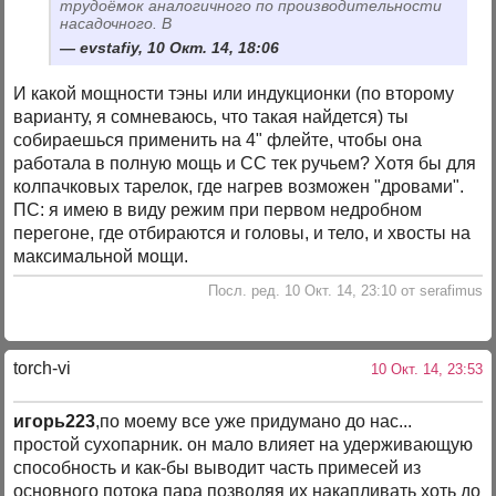
трудоёмок аналогичного по производительности
насадочного. В
evstafiy, 10 Окт. 14, 18:06
И какой мощности тэны или индукционки (по второму
варианту, я сомневаюсь, что такая найдется) ты
собираешься применить на 4" флейте, чтобы она
работала в полную мощь и СС тек ручьем? Хотя бы для
колпачковых тарелок, где нагрев возможен "дровами".
ПС: я имею в виду режим при первом недробном
перегоне, где отбираются и головы, и тело, и хвосты на
максимальной мощи.
Посл. ред. 10 Окт. 14, 23:10 от serafimus
torch-vi
10 Окт. 14, 23:53
игорь223
,по моему все уже придумано до нас...
простой сухопарник. он мало влияет на удерживающую
способность и как-бы выводит часть примесей из
основного потока пара позволяя их накапливать хоть до