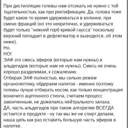
При дистилляции головы нам отсекать не нужно с той
тщательностью, как при ректификации. Да, голова тоже
будет какое то время удерживаться в колонне, при
смене фракций (но это некритично, и удерживаться
будет только "нижний горб кривой гаусса" поскольку
верхний попадает в дефлегматор и выводится, об этом
ниже).
Но.
НО!
ЭАФ это смесь эфиров (которые нам нужны) и
альдегидов (которые нам не нужны). Смесь не очень
хорошо разделимая, к сожалению.
Отбирая ЭАФ полностью, мы сильно режем
органолептику, обдираем напиток - именно поэтому
головы лучше отбирать носом, как только концентрация
вонючего ацетонного стихла, считаем процесс
законченным, не дожилаясь нейтрального запаха.
ДА, часть альдегидов при таком алгоритме ВСЕГДА
остается в продукте - ну так мы же не спирт делаем,
наша цель как раз оставить большую часть эфиров в
напитке.