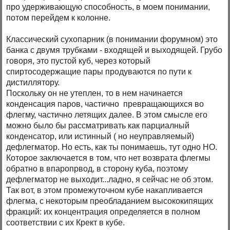
про удерживающую способность, в моем понимании,
потом перейдем к колонне.
Классический сухопарник (в понимании форумном) это
банка с двумя трубками - входящей и выходящей. Грубо
говоря, это пустой куб, через который
спиртосодержащие пары продуваются по пути к
дистиллятору.
Поскольку он не утеплен, то в нем начинается
конденсация паров, частично превращающихся во
флегму, частично летящих далее. В этом смысле его
можно было бы рассматривать как парциалный
конденсатор, или истинный ( но неуправляемый)
дефлегматор. Но есть, как ты понимаешь, тут одно НО.
Которое заключается в том, что нет возврата флегмы
обратно в впаропрвод, в сторону куба, поэтому
дефлегматор не выходит...ладно, я сейчас не об этом.
Так вот, в этом промежуточном кубе накапливается
флегма, с некоторым преобладанием высококипящих
фракций: их концентрация определяется в полном
соответствии с их Крект в кубе.