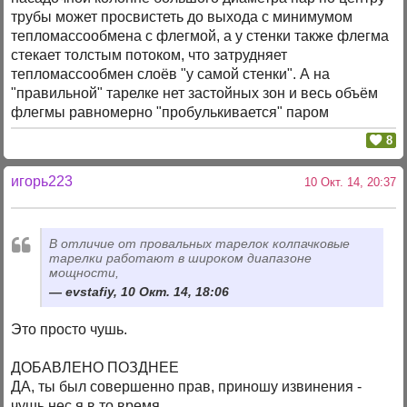
трубы может просвистеть до выхода с минимумом
тепломассообмена с флегмой, а у стенки также флегма
стекает толстым потоком, что затрудняет
тепломассообмен слоёв "у самой стенки". А на
"правильной" тарелке нет застойных зон и весь объём
флегмы равномерно "пробулькивается" паром
8
игорь223
10 Окт. 14, 20:37
В отличие от провальных тарелок колпачковые
тарелки работают в широком диапазоне
мощности,
evstafiy, 10 Окт. 14, 18:06
Это просто чушь.
ДОБАВЛЕНО ПОЗДНЕЕ
ДА, ты был совершенно прав, приношу извинения -
чушь нес я в то время