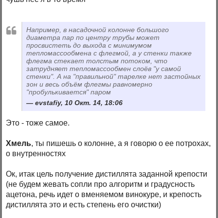
Например, в насадочной колонне большого
диаметра пар по центру трубы может
просвистеть до выхода с минимумом
тепломассообмена с флегмой, а у стенки также
флегма стекает толстым потоком, что
затрудняет тепломассообмен слоёв "у самой
стенки". А на "правильной" тарелке нет застойных
зон и весь объём флегмы равномерно
"пробулькивается" паром
evstafiy, 10 Окт. 14, 18:06
Это - тоже самое.
Хмель
, ты пишешь о колонне, а я говорю о ее потрохах,
о внутренностях
Ок, итак цель получение дистиллята заданной крепости
(не будем жевать сопли про алгоритм и градусность
ацетона, речь идет о вменяемом винокуре, и крепость
дистиллята это и есть степень его очистки)