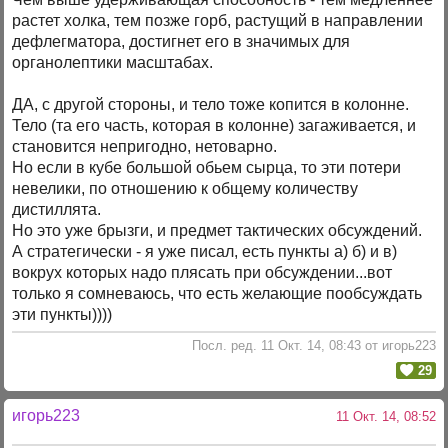
растет холка, тем позже горб, растущий в направлении
дефлегматора, достигнет его в значимых для
органолептики масштабах.
ДА, с другой стороны, и тело тоже копится в колонне.
Тело (та его часть, которая в колонне) загаживается, и
становится непригодно, нетоварно.
Но если в кубе большой обьем сырца, то эти потери
невелики, по отношению к общему количеству
дистиллята.
Но это уже брызги, и предмет тактических обсуждений.
А стратегически - я уже писал, есть пункты а) б) и в)
вокрух которых надо плясать при обсуждении...вот
только я сомневаюсь, что есть желающие пообсуждать
эти пункты))))
Посл. ред. 11 Окт. 14, 08:43 от игорь223
29
игорь223
11 Окт. 14, 08:52