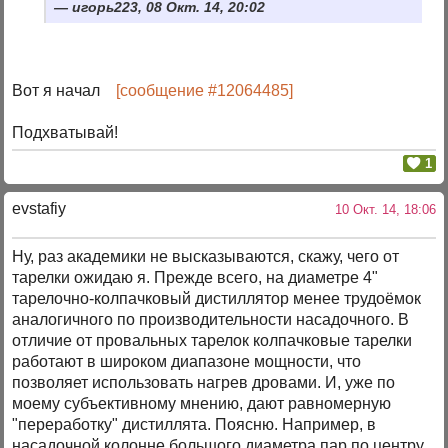
игорь223, 08 Окт. 14, 20:02
Вот я начал
[сообщение #12064485]
Подхватывай!
1
evstafiy
10 Окт. 14, 18:06
Ну, раз академики не высказываются, скажу, чего от
тарелки ожидаю я. Прежде всего, на диаметре 4"
тарелочно-колпачковый дистиллятор менее трудоёмок
аналогичного по производительности насадочного. В
отличие от провальных тарелок колпачковые тарелки
работают в широком диапазоне мощности, что
позволяет использовать нагрев дровами. И, уже по
моему субъективному мнению, дают равномерную
"переработку" дистиллята. Поясню. Например, в
насадочной колонне большого диаметра пар по центру