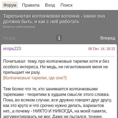
Форум
Правила
Вход
Поиск
Тарельчатая колпачковая колонна - какая она
должна быть, и как с ней работать
Вопросы самогонщиков
Назад
1
Вперед
игорь223
08 Окт. 14, 18:33
Почитывал тему, про колпачковые тарелки хотя и без
особого интереса. Ни медь, ни гигантомания меня не
прельщает ни разу.
[Колпачковые тарелки, где они?]
Тем более что те, кто занимается колпачковыми
тарелками - теоретики в худшем смысле этого словва.
Пока, во всяком случае, все дружно говорят друг другу,
как это круто и что срочно нужно делать, вариантов
нет...а почему - НИКТО И НИКОГДА, на моей памяти,
аргументировать не мог. Даже не пытался, точнее.