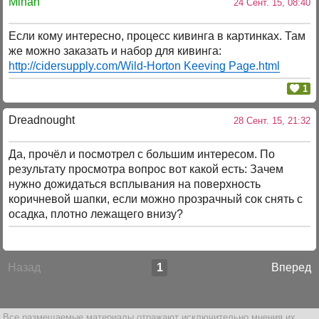
Mihan
24 Сент. 15, 08:40
Если кому интересно, процесс кивинга в картинках. Там
же можно заказать и набор для кивинга:
http://cidersupply.com/Wild-Horton Keeving Page.html
1
Dreadnought
28 Сент. 15, 21:32
Да, прочёл и посмотрел с большим интересом. По
результату просмотра вопрос вот какой есть: Зачем
нужно дожидаться всплывания на поверхность
коричневой шапки, если можно прозрачный сок снять с
осадка, плотно лежащего внизу?
Назад
1
Вперед
Все размещаемые материалы отражают исключительно мнения их