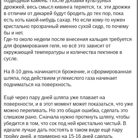
подводный камень. После добавки культурных
дрожжей, весь смысл кивинга теряется, т.к. эти дрожжи
в отличии от дикарей будут бродить до тех пор, пока
есть хоть какой-нибудь сахар. Но если кому-то нужен
кристально прозрачный именно сухой сидр, то почему
бы и нет.
Где-то около недели после внесения кальция требуется
для формирования геля, но всё это зависит от
окружающей температуры и количества пектинов в
сусле.
На 8-10 день начинается брожение, и сформированная
шляпа, под действием углекислого газа начинает
подниматься на поверхность.
Ещё через пару дней шляпа уже плавает на
поверхности, и в этот момент может показаться, что уже
можно переливать. Но это общая ошибка, сделать это
слишком рано. Сначала нужно проткнуть шляпу, чтобы
убедится в том, что сок под ней кристально чистый. В
идеале лучше дать постоять в таком виде ещё пару
тройку дней, и примерно на 15-16 дней сделать