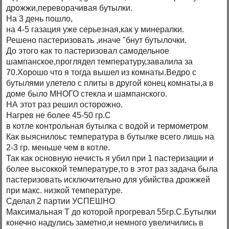
дрожжи,переворачивая бутылки.
На 3 день пошло,
на 4-5 газация уже серьезная,как у минералки.
Решено пастеризовать ,иначе "бнут бутылочки.
До этого как то пастеризовал самодельное
шампанское,проглядел температуру,завалила за
70.Хорошо что я тогда вышел из комнаты.Ведро с
бутылями улетело с плиты в другой конец комнаты,а в
доме было МНОГО стекла и шампанского.
НА этот раз решил осторожно.
Нагрев не более 45-50 гр.С
в котле контрольная бутылка с водой и термометром
Как выяснилоьс температура в бутылке всего лишь на
2-3 гр. меньше чем в котле.
Так как основную нечисть я убил при 1 пастеризации и
более высоккой температуре,то в этот раз задача была
пастеризовать исключительно для убийства дрожжей
при макс. низкой температуре.
Сделал 2 партии УСПЕШНО
Максимальная Т до которой прогревал 55гр.С.Бутылки
конечно надулись заметно,и немного увеличились в