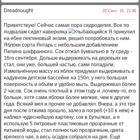
Dreadnought
20 Сент. 15, 21:46
Приветствую! Сейчас самая пора сидроделия. Все по
подвалам сидят наверняка
Я прикупил
на ебее пектиновый энзим, решил попробовать с ним.
Яблоки сорта Янтарь с небольшим добавлением
Пепина шафранного. Сок отжал буквально в ту среду -
16го сентября. Дольше выдерживать на деревьях не
стал, они уже, большей частью, сами попадали.
Измельчённую массу из яблок придумал выдерживать в
надувном детском бассейне на 150л. у него большая
поверхность и объём и удобно мыть. Выдерживал более
2 часов. Сок очень плотный в этом году и ,почему-то, его
больше, хотя сами яблоки более мелкие, чем в другие
года. Всякий мел и прочее не добавлял. Вчера, а это три
дня после отжима прошло, залез в погреб (+10 в нём) и
наблюл чудеснейшую картину: сок в бутылках, а я
использую 5 литровые пластиковые прозрачные от
питьевой воды, стал полностью прозрачным, цвета
крепкого чая, а весь осадок собрался на дне. Ещё