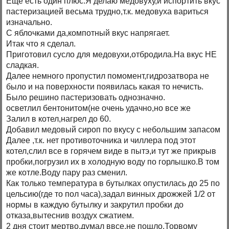
Еще есть один плюс.Я делаю медовуху,и испортить вкус
пастеризацией весьма трудно,т.к. медовуха вариться
изначально.
С яблочками да,компотный вкус напрягает.
Итак что я сделал.
Приготовил сусло для медовухи,отбродила.На вкус НЕ
сладкая.
Далее немного пропустил помомент,гидрозатвора не
было и на поверхности появилась какая то нечисть.
Было решино пастеризовать однозначно.
осветлил бентонитом(не очень удачно,но все же
Залил в котел,нагрел до 60.
Добавил медовый сироп по вкусу с небольшим запасом
Далее ,т.к. нет противоточника и чиллера под этот
котел,слил все в горячем виде в пытэ,и тут же прикрыв
пробки,погрузил их в холодную воду по горлышко.В том
же котле.Воду пару раз сменил.
Как только температура в бутылках опустилась до 25 по
цельсию(где то пол часа),задал винных дрожжей 1/2 от
нормы в каждую бутылку и закрутил пробки до
отказа,вытеснив воздух сжатием.
2 дня стоит мертво,думал ввсе,не пошло.Торвому