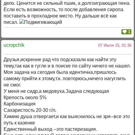
дело. Ценится не сильный пшик, а долгоиграющая пена.
Если есть возможность, то после добавления сиропа
поставить в прохладное место. Ну дальше всё как
писал.
1
uсropchik
07 Июля 15, 01:36
Друзья,искренне рад что подсказали как найти эту
тему,так как в гугле и в поиске по сайту ничего не нашел.
Моя задача на сегодня была идентична,пришлось
самому прийти к этому,т.к. повторюсь,ничего нагуглить
не смог.
У меня не сидр,а медовуха.Задача следующая
Крепость около 5%
Карбонизация
Сахаристость 20-30 г/л.
Химию душа отвергает,и как выяснилось не зря--все это
путь к казенке
Единственный выход --это пастеризация.