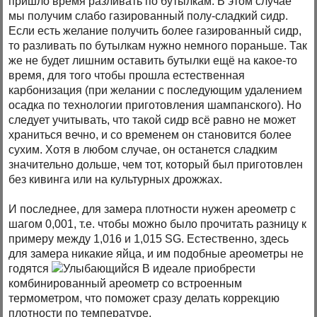
пришло время разливать по бутылкам. В этом случае
мы получим слабо газированный полу-сладкий сидр.
Если есть желание получить более газированный сидр,
то разливать по бутылкам нужно немного пораньше. Так
же не будет лишним оставить бутылки ещё на какое-то
время, для того чтобы прошла естественная
карбонизация (при желании с последующим удалением
осадка по технологии приготовления шампанского). Но
следует учитывать, что такой сидр всё равно не может
храниться вечно, и со временем он становится более
сухим. Хотя в любом случае, он останется сладким
значительно дольше, чем тот, который был приготовлен
без кивинга или на культурных дрожжах.
И последнее, для замера плотности нужен ареометр с
шагом 0,001, т.е. чтобы можно было прочитать разницу к
примеру между 1,016 и 1,015 SG. Естественно, здесь
для замера никакие яйца, и им подобные ареометры не
годятся
В идеале приобрести
комбинированный ареометр со встроенным
термометром, что поможет сразу делать коррекцию
плотности по температуре.