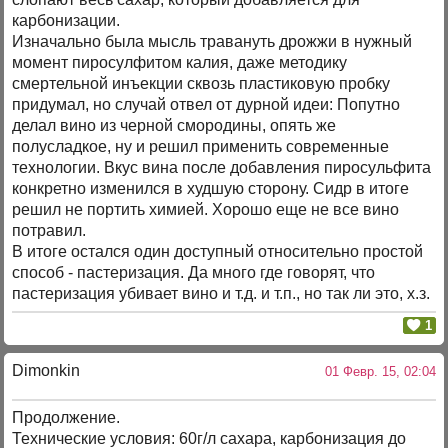
карбонизации.
Изначально была мысль травануть дрожжи в нужный
момент пиросулфитом калия, даже методику
смертельной инъекции сквозь пластиковую пробку
придумал, но случай отвел от дурной идеи: Попутно
делал вино из черной смородины, опять же
полусладкое, ну и решил применить современные
технологии. Вкус вина после добавления пиросульфита
конкретно изменился в худшую сторону. Сидр в итоге
решил не портить химией. Хорошо еще не все вино
потравил.
В итоге остался один доступный относительно простой
способ - пастеризация. Да много где говорят, что
пастеризация убивает вино и т.д. и т.п., но так ли это, х.з.
1
Dimonkin
01 Февр. 15, 02:04
Продолжение.
Технические условия: 60г/л сахара, карбонизация до