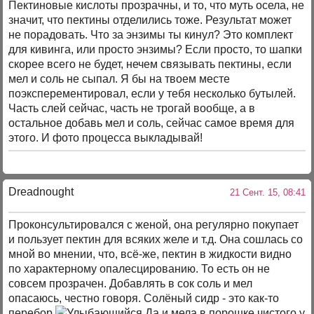
Пектиновые кислоты прозрачны, и то, что муть осела, не
значит, что пектины отделились тоже. Результат может
не порадовать. Что за энзимы ты кинул? Это комплект
для кивинга, или просто энзимы? Если просто, то шапки
скорее всего не будет, нечем связывать пектины, если
мел и соль не сыпал. Я бы на твоем месте
поэксперементировал, если у тебя несколько бутылей.
Часть слей сейчас, часть не трогай вообще, а в
остальное добавь мел и соль, сейчас самое время для
этого. И фото процесса выкладывай!
Dreadnought
21 Сент. 15, 08:41
Проконсультировался с женой, она регулярно покупает
и пользует пектин для всяких желе и т.д. Она сошлась со
мной во мнении, что, всё-же, пектин в жидкости видно
по характерному опалесцированию. То есть он не
совсем прозрачен. Добавлять в сок соль и мел
опасаюсь, честно говоря. Солёный сидр - это как-то
перебор
Да и мела в порошке чистого у