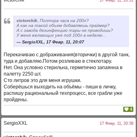
17 Февр. 11, 20:31
victorchik
, Полтора часа на 200л?
А как на такой объем добавляешь праймер?
А с завода дезинфекцию тары не проводишь?
У меня желающих уже под 100л в неделю...
SergioXXL, 17 Февр. 11, 20:07
Перекачиваю с дображивания(вторички) в другой танк,
туда и добавляю.Потом розливаю в стеклотару.
Нет. Она условно стерильна, герметично запаянна в
палетту 2250 шт.
Сто литров это для меня игрушки.
Соберёшься выходить на объёмы - пиши в личку,
распишу рациональный техпроцесс, все грабли уже
пройдены.
4
SergioXXL
17 Февр. 11, 20:38