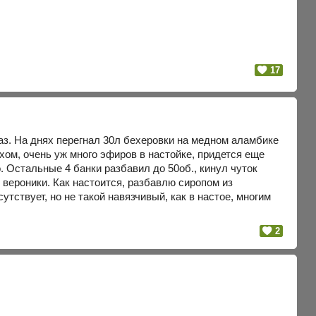
17
раз. На днях перегнал 30л бехеровки на медном аламбике
хом, очень уж много эфиров в настойке, придется еще
о. Остальные 4 банки разбавил до 50об., кинул чуток
 вероники. Как настоится, разбавлю сиропом из
утствует, но не такой навязчивый, как в настое, многим
2