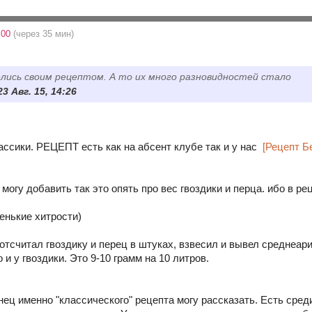
:00
(через 35 мин)
елись своим рецептом. А то их много разновидностей стало
3 Авг. 15, 14:26
ассики. РЕЦЕПТ есть как на абсент клубе так и у нас
[Рецепт Б
могу добавить так это опять про вес гвоздики и перца. ибо в ре
 отсчитал гвоздику и перец в штуках, взвесил и вывел среднеа
 и у гвоздики. Это 9-10 грамм на 10 литров.
ец именно "классического" рецепта могу рассказать. Есть сред