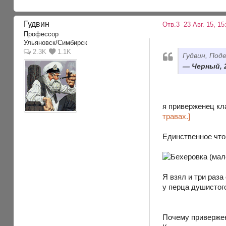
Гудвин
Отв.3
23 Авг. 15, 15
Профессор
Ульяновск/Симбирск
2.3K
1.1K
Гудвин, Под
Черный, 2
я приверженец кл
травах.]
Единственное что 
Я взял и три раза
у перца душистого
Почему привержен