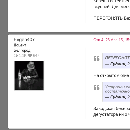
Кореша естествен
вкусней. Для меня
ПЕРЕГОНЯТЬ Бехер
Evgen407
Отв.4
23 Авг. 15, 15
Доцент
Белгород
1.1K
647
ПЕРЕГОНЯТЬ 
Гудвин, 2
На открытом огне 
Устроили сл
достаточно
Гудвин, 2
Заводская бехеров
дегустатора ни о 