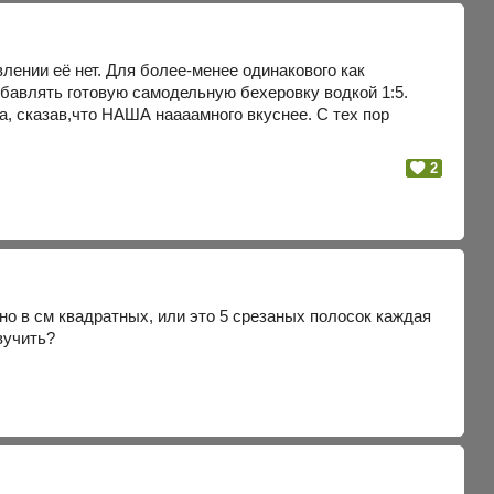
лении её нет. Для более-менее одинакового как
азбавлять готовую самодельную бехеровку водкой 1:5.
ва, сказав,что НАША наааамного вкуснее. С тех пор
2
но в см квадратных, или это 5 срезаных полосок каждая
вучить?