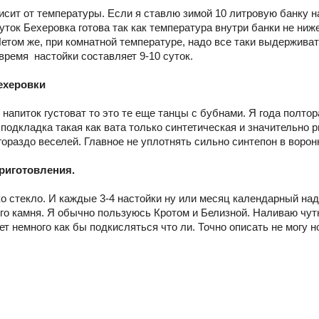
сит от температуры. Если я ставлю зимой 10 литровую банку на
суток Бехеровка готова так как температура внутри банки не ниже
Летом же, при комнатной температуре, надо все таки выдерживат
время настойки составляет 9-10 суток.
ехеровки
 напиток густоват то это те еще танцы с бубнами. Я года полтор
 подкладка такая как вата только синтетическая и значительно 
ораздо веселей. Главное не уплотнять сильно синтепон в ворон
приготовления.
о стекло. И каждые 3-4 настойки ну или месяц календарный над
ого камня. Я обычно пользуюсь Кротом и Белизной. Наливаю чутк
т немного как бы подкисляться что ли. Точно описать не могу 