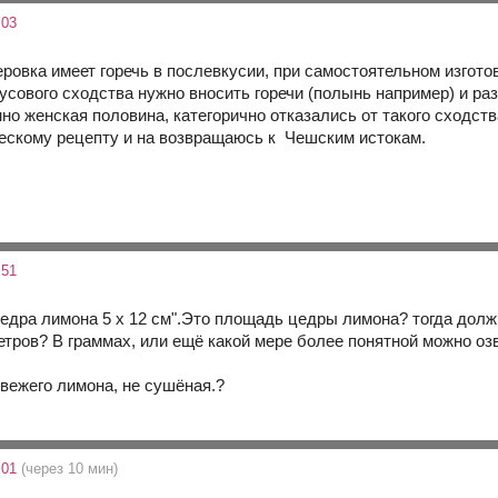
:03
ровка имеет горечь в послевкусии, при самостоятельном изготов
кусового сходства нужно вносить горечи (полынь например) и р
но женская половина, категорично отказались от такого сходст
ческому рецепту и на возвращаюсь к Чешским истокам.
:51
цедра лимона 5 х 12 см".Это площадь цедры лимона? тогда долж
етров? В граммах, или ещё какой мере более понятной можно оз
свежего лимона, не сушёная.?
:01
(через 10 мин)