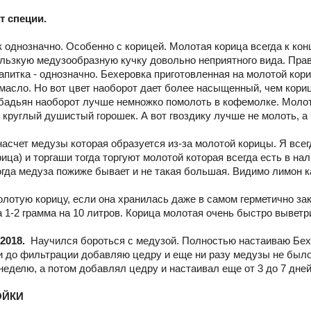
т специи.
к однозначно. Особенно с корицей. Молотая корица всегда к конц
ользкую медузообразную кучку довольно неприятного вида. Правд
апитка - однозначно. Бехеровка приготовленная на молотой кори
 масло. Но вот цвет наоборот дает более насыщенный, чем кори
 бадьян наоборот лучше немножко помолоть в кофемолке. Молот
круглый душистый горошек. А вот гвоздику лучше не молоть, а 
асчет медузы которая образуется из-за молотой корицы. Я всегд
ица) и торгаши тогда торгуют молотой которая всегда есть в нал
огда медуза пожиже бывает и не такая большая. Видимо лимон ка
олотую корицу, если она хранилась даже в самом герметично з
 1-2 грамма на 10 литров. Корица молотая очень быстро выветр
2018.
Научился бороться с медузой. Полностью настаиваю Бехе
ки до фильтрации добавляю цедру и еще ни разу медузы не было
неделю, а потом добавлял цедру и настаивал еще от 3 до 7 дне
ОЙКИ