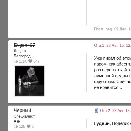
Посл. ред. 09 Дек. 1
Evgen407
Отв.1
23 Авг. 15, 12
Доцент
Белгород
Уже писал об этом
1.1K
647
паром, как абсен
раз перегнать. А 
лимонной цедры (
фруктозы. Сейчас 
не нравится...
Черный
Отв.2
23 Авг. 15,
Специалист
Азн
Гудвин
, Поделис
125
6