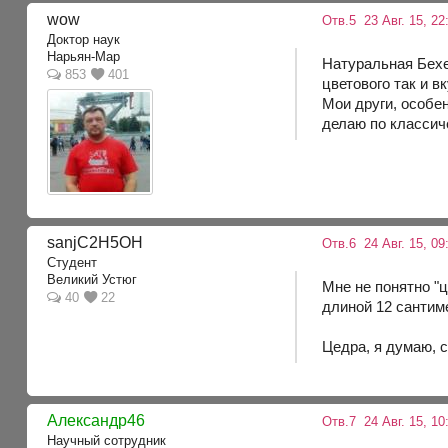
wow
Отв.5
23 Авг. 15, 22
Доктор наук
Нарьян-Мар
Натуральная Бехе
853
401
цветового так и в
Мои други, особен
делаю по класси
sanjC2H5OH
Отв.6
24 Авг. 15, 09
Студент
Великий Устюг
Мне не понятно "
40
22
длиной 12 сантим
Цедра, я думаю, 
Александр46
Отв.7
24 Авг. 15, 10
Научный сотрудник