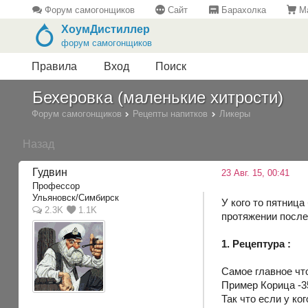
Форум самогонщиков
Сайт
Барахолка
Ма
ХоумДистиллер
форум самогонщиков
Правила
Вход
Поиск
Бехеровка (маленькие хитрости)
Форум самогонщиков
Рецепты напитков
Ликеры
Назад
Гудвин
23 Авг. 15, 00:41
Профессор
Ульяновск/Симбирск
У кого то пятница
2.3K
1.1K
протяжении после
1. Рецептура :
Самое главное что
Пример Корица -35
Так что если у ко