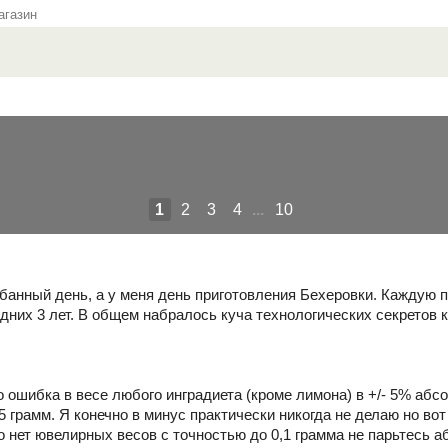
газин
1
2
3
4
...
10
 банный день, а у меня день приготовления Бехеровки. Каждую 
дних 3 лет. В общем набралось куча технологических секретов 
 ошибка в весе любого инградиета (кроме лимона) в +/- 5% абсо
 грамм. Я конечно в минус практически никогда не делаю но вот
го нет ювелирных весов с точностью до 0,1 грамма не парьтесь 