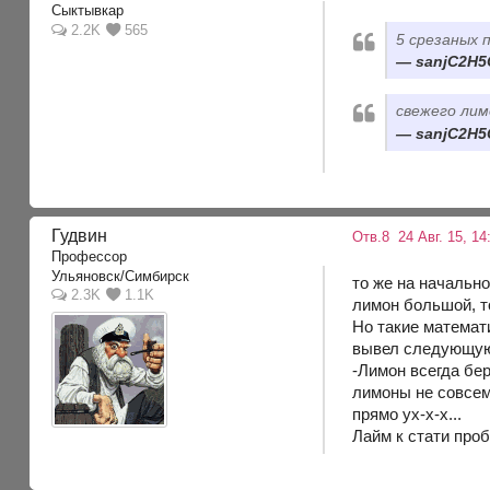
Сыктывкар
2.2K
565
5 срезаных 
sanjC2H5O
свежего ли
sanjC2H5O
Гудвин
Отв.8
24 Авг. 15, 14
Профессор
Ульяновск/Симбирск
то же на начально
2.3K
1.1K
лимон большой, т
Но такие математ
вывел следующую
-Лимон всегда бер
лимоны не совсем
прямо ух-х-х...
Лайм к стати проб