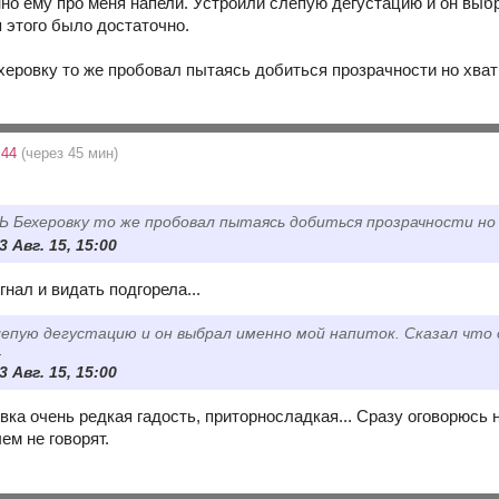
но ему про меня напели. Устроили слепую дегустацию и он выбра
 этого было достаточно.
овку то же пробовал пытаясь добиться прозрачности но хватил
:44
(через 45 мин)
Бехеровку то же пробовал пытаясь добиться прозрачности но х
3 Авг. 15, 15:00
гнал и видать подгорела...
епую дегустацию и он выбрал именно мой напиток. Сказал что о
.
3 Авг. 15, 15:00
ка очень редкая гадость, приторносладкая... Сразу оговорюсь н
чем не говорят.