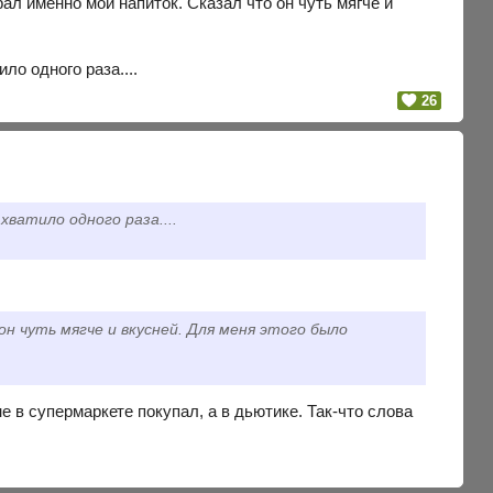
л именно мой напиток. Сказал что он чуть мягче и
о одного раза....
26
ватило одного раза....
н чуть мягче и вкусней. Для меня этого было
е в супермаркете покупал, а в дьютике. Так-что слова