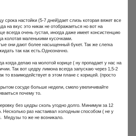
у срока настойки (5-7 дней)дает слизь которая вяжет все
а на вкус это никак не отображаеться но вот на
це всегда очень густая, иногда даже имеет консистенцию
ца колотая маленькими кусочками.
ые они дают более насыщенный букет. Так же слегка
кидать так как есть.Однозначно.
а когда делаю на молотой корице ( ну пропадает у нас на
ичии. Так вот цедру лимона всегда запускаю через 1,5-2
к то взаимодействует в этом плане с корицей. (просто
акрытом сосуде больше недели, смело увеличивайте
иваеться почему то.
ровку без цедры сколь угодно долго. Минимум за 12
. Несколько раз настаивал холодным способом ( не у
й. Медузы то же не возникало.