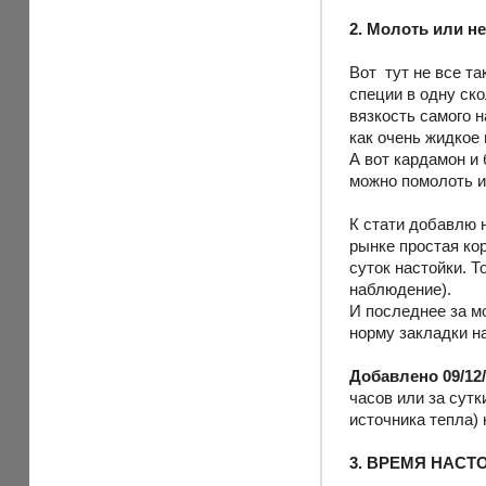
2. Молоть или не
Вот тут не все та
специи в одну ск
вязкость самого н
как очень жидкое
А вот кардамон и
можно помолоть и 
К стати добавлю н
рынке простая кор
суток настойки. Т
наблюдение).
И последнее за м
норму закладки на
Добавлено 09/12/
часов или за сут
источника тепла) 
3. ВРЕМЯ НАСТ