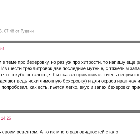
8, 07:48 от Гудвин
:51
 в теме про бехеровку, но раз уж про хитрости, то напишу еще 
т. Из шести трехлитровок две последние мутные, с тяжелым запа
то что в кубе осталось, я бы сказал приванивает очень неприятн
делают ведь чехи лимонную бехеровку) и для окраса иван-чая и
попробовал, как есть, пьется легко, вкус и запах бехеровки прис
 14:26
ь своим рецептом. А то их много разновидностей стало