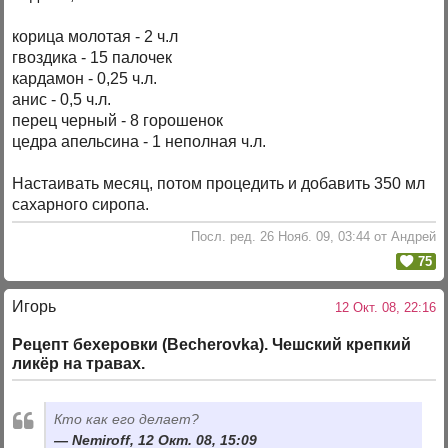
корица молотая - 2 ч.л
гвоздика - 15 палочек
кардамон - 0,25 ч.л.
анис - 0,5 ч.л.
перец черный - 8 горошенок
цедра апельсина - 1 неполная ч.л.
Настаивать месяц, потом процедить и добавить 350 мл
сахарного сиропа.
Посл. ред. 26 Нояб. 09, 03:44 от Андрей
75
Игорь
12 Окт. 08, 22:16
Рецепт бехеровки (Becherovka). Чешский крепкий
ликёр на травах.
Кто как его делает?
Nemiroff, 12 Окт. 08, 15:09