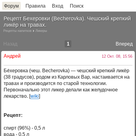
Форум
Правила
Вход
Поиск
Рецепт Бехеровки (Becherovka). Чешский крепкий
ликёр на травах.
Рецепты напитков
Ликеры
Назад
1
Вперед
Андрей
12 Окт. 08, 15:56
Бе́херовка (чеш. Becherovka) — чешский крепкий ликёр
(38 градусов), родом из Карловых Вар, настаивается на
травах и производится по старой технологии.
Первоначально этот ликер делали как желудочное
лекарство. [
wiki
]
Рецепт:
спирт (96%) - 0,5 л
вода - 0,5 л