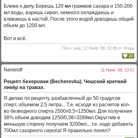
Ближе к делу. Берешь 120
мл
граммов сахара и 150-200
мл воды, варишь сироп, немного охлаждаешь и
вливаешь в настой. После этого водой доводишь общий
объем до 1200 мл.
Вот и всё.
Посл. ред. 12 Нояб. 08, 02:09 от Игорь
23
Nemiroff
11 Нояб. 08, 13:57
Рецепт бехеровки (Becherovka). Чешский крепкий
ликёр на травах.
Я делаю по рецепту, разбавленный до 50 градусов
спирт, объемом 2,5 литра... Т.е. исходя из расчетов кол-
во безводного спирта 2500x0,5=1250мл. Для получения
38% объем доводим 1250/0,38=3289мл.Округлив в
меньшую сторону получаем 3200мл.., т.е. надо добавить
700мл сахарного сиропа! Я правильно понял?