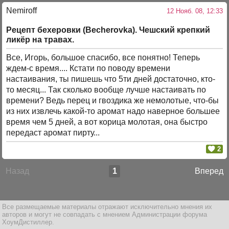
Nemiroff
12 Нояб. 08, 12:33
Рецепт бехеровки (Becherovka). Чешский крепкий
ликёр на травах.
Все, Игорь, большое спасибо, все понятно! Теперь
ждем-с время.... Кстати по поводу времени
настаивания, ты пишешь что 5ти дней достаточно, кто-
то месяц... Так сколько вообще лучше настаивать по
времени? Ведь перец и гвоздика же немолотые, что-бы
из них извлечь какой-то аромат надо наверное большее
время чем 5 дней, а вот корица молотая, она быстро
передаст аромат пирту...
2
Назад
1
Вперед
Все размещаемые материалы отражают исключительно мнения их
авторов и могут не совпадать с мнением Администрации форума
ХоумДистиллер.