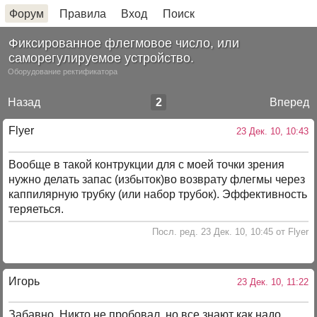
Форум
Правила
Вход
Поиск
Фиксированное флегмовое число, или
саморегулируемое устройство.
Оборудование ректификатора
Назад
2
Вперед
Flyer
23 Дек. 10, 10:43
Вообще в такой контрукции для с моей точки зрения
нужно делать запас (избыток)во возврату флегмы через
каппилярную трубку (или набор трубок). Эффективность
теряеться.
Посл. ред. 23 Дек. 10, 10:45 от Flyer
Игорь
23 Дек. 10, 11:22
Забавно. Никто не пробовал, но все знают как надо