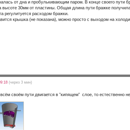
валась от дна и пробулькивающим паром. В конце своего пути б
 высоте 30мм от пластины. Общая длина пути бражке получила
та регулитуется расходом бражки.
вится крышка (не показана), можно просто с выходом на холод
09:18
(через 3 мин)
 всём своём пути двигается в "кипящем" слое, то естественно не