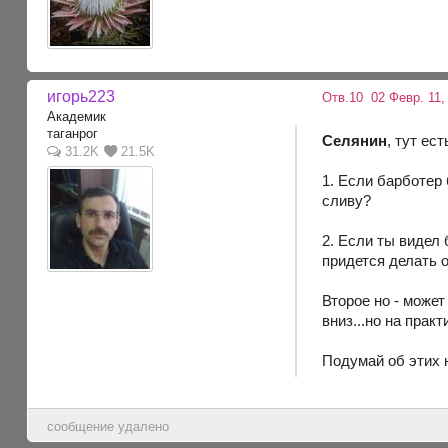
игорь223
Отв.10
02 Февр. 11,
Академик
таганрог
Селянин
, тут ес
31.2K
21.5K
1. Если барботер 
сливу?
2. Если ты видел
придется делать 
Второе но - может
вниз...но на прак
Подумай об этих н
сообщение удалено