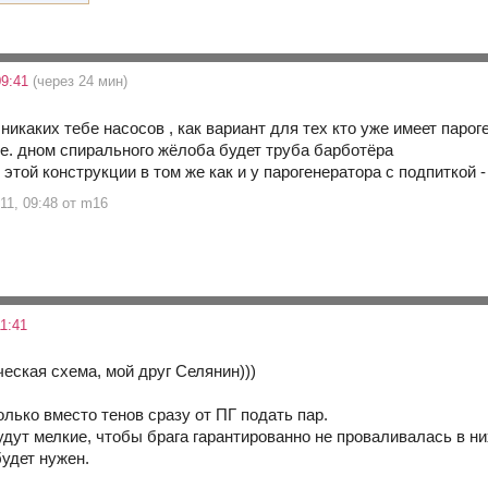
09:41
(через 24 мин)
никаких тебе насосов , как вариант для тех кто уже имеет паро
.е. дном спирального жёлоба будет труба барботёра
этой конструкции в том же как и у парогенератора с подпиткой
11, 09:48 от m16
1:41
еская схема, мой друг Селянин)))
лько вместо тенов сразу от ПГ подать пар.
дут мелкие, чтобы брага гарантированно не проваливалась в них
будет нужен.