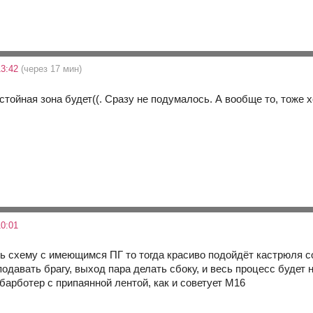
13:42
(через 17 мин)
тойная зона будет((. Сразу не подумалось. А вообще то, тоже 
0:01
ь схему с имеющимся ПГ то тогда красиво подойдёт кастрюля с
подавать брагу, выход пара делать сбоку, и весь процесс будет
барботер с припаянной лентой, как и советует М16