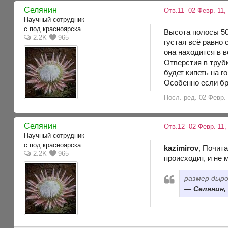
Селянин
Отв.11
02 Февр. 11,
Научный сотрудник
с под красноярска
Высота полосы 50
2.2K
965
густая всё равно 
она находится в 
Отверстия в трубк
будет кипеть на г
Особенно если бр
Посл. ред. 02 Февр.
Селянин
Отв.12
02 Февр. 11,
Научный сотрудник
с под красноярска
kazimirov
, Почит
2.2K
965
происходит, и не 
размер дыро
Селянин, 