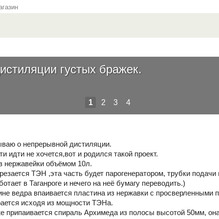
газин
истиляции густых бражек.
1
2
3
4
ваю о непрерывной дистиляции.
ти идти не хочется,вот и родился такой проект.
з нержавейки объёмом 10л.
резается ТЭН ,эта часть будет парогенератором, трубки подачи
ботает в Таганроге и нечего на неё бумагу переводить.)
не ведра впаивается пластина из нержавки с просверленными п
ается исходя из мощности ТЭНа.
же припаивается спираль Архимеда из полосы высотой 50мм, она