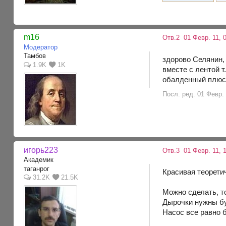
m16
Отв.2
01 Февр. 11, 
Модератор
Тамбов
здорово Селянин, 
1.9K
1K
вместе с лентой т
обалденный плюс 
Посл. ред. 01 Февр. 
игорь223
Отв.3
01 Февр. 11, 1
Академик
таганрог
Красивая теоретич
31.2K
21.5K
Можно сделать, то
Дырочки нужны бу
Насос все равно 