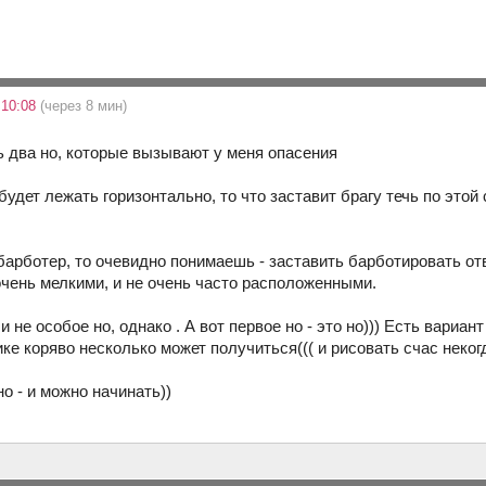
 10:08
(через 8 мин)
ть два но, которые вызывают у меня опасения
будет лежать горизонтально, то что заставит брагу течь по этой 
 барботер, то очевидно понимаешь - заставить барботировать от
очень мелкими, и не очень часто расположенными.
 и не особое но, однако . А вот первое но - это но))) Есть вариа
тике коряво несколько может получиться((( и рисовать счас некогд
о - и можно начинать))