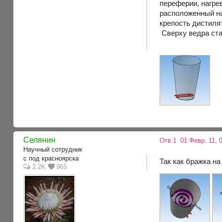
переферии, нагре
расположенный на
крепость дистиля
Сверху ведра ста
Селянин
Отв.1
01 Февр. 11, 
Научный сотрудник
с под красноярска
Так как бражка на
2.2K
965