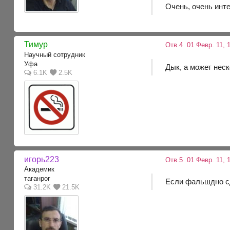
Очень, очень инте
Тимур
Отв.4
01 Февр. 11, 
Научный сотрудник
Уфа
Дык, а может нес
6.1K
2.5K
игорь223
Отв.5
01 Февр. 11, 
Академик
таганрог
Если фальшдно сд
31.2K
21.5K