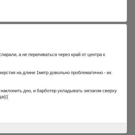
спирали, а не переливаться через край от центра к
верстия на длине 1метр довольно проблематично - их
нт наклонить дно, и барботер укладывать зигзагом сверху
а(((