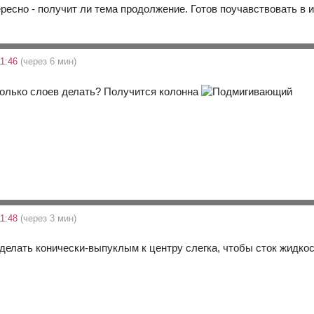
ресно - получит ли тема продолжение. Готов поучавствовать в и
11:46
(через 6 мин)
колько слоев делать? Получится колонна
11:48
(через 3 мин)
елать конически-выпуклым к центру слегка, чтобы сток жидко