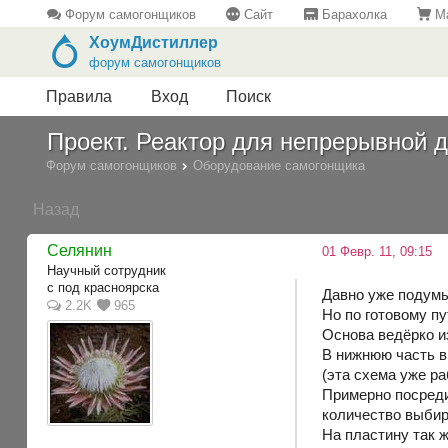
Форум самогонщиков
Сайт
Барахолка
Ма
ХоумДистиллер
форум самогонщиков
Правила
Вход
Поиск
Проект. Реактор для непрерывной д
Форум самогонщиков
Оборудование самогонщика
Назад
Селянин
01 Февр. 11, 09:15
Научный сотрудник
с под красноярска
Давно уже подумы
2.2K
965
Но по готовому пу
Основа ведёрко и
В нижнюю часть в
(эта схема уже ра
Примерно посреди
количество выбир
На пластину так 