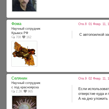
Фома
Отв.8
01 Февр. 11, 
Научный сотрудник
Крымск РФ
С автопоилкой зас
708
162
Селянин
Отв.9
02 Февр. 11, 1
Научный сотрудник
с под красноярска
Если использоват
2.2K
965
отверстие куда и 
А на дно уложить 