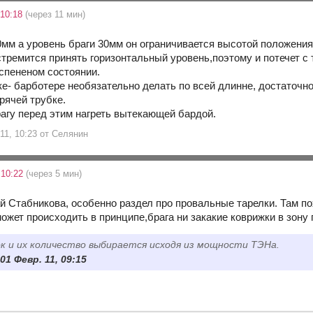
 10:18
(через 11 мин)
мм а уровень браги 30мм он ограничивается высотой положения 
стремится принять горизонтальный уровень,поэтому и потечет с т
вспененом состоянии.
е- барботере необязательно делать по всей длинне, достаточно
орячей трубке.
агу перед этим нагреть вытекающей бардой.
 11, 10:23 от Селянин
 10:22
(через 5 мин)
ай Стабникова, особенно раздел про провальные тарелки. Там по
может происходить в принципе,брага ни закакие коврижки в зону
к и их количество выбирается исходя из мощности ТЭНа.
01 Февр. 11, 09:15