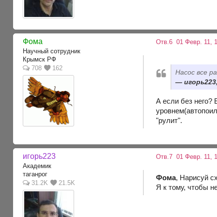
Фома
Отв.6
01 Февр. 11, 
Научный сотрудник
Крымск РФ
708
162
Насос все р
игорь223,
А если без него?
уровнем(автопоилк
"рулит".
игорь223
Отв.7
01 Февр. 11, 1
Академик
таганрог
Фома
, Нарисуй с
31.2K
21.5K
Я к тому, чтобы н