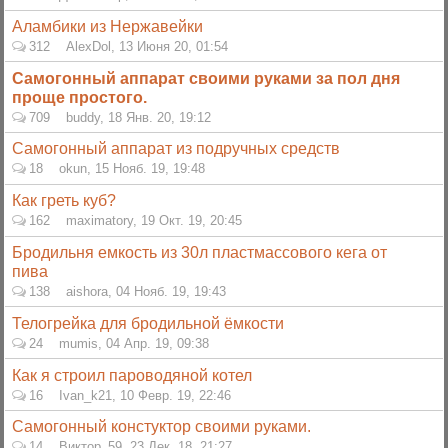
Аламбики из Нержавейки
312
AlexDol
,
13 Июня 20, 01:54
Самогонный аппарат своими руками за пол дня
проще простого.
709
buddy
,
18 Янв. 20, 19:12
Самогонный аппарат из подручных средств
18
okun
,
15 Нояб. 19, 19:48
Как греть куб?
162
maximatory
,
19 Окт. 19, 20:45
Бродильня емкость из 30л пластмассового кега от
пива
138
aishora
,
04 Нояб. 19, 19:43
Телогрейка для бродильной ёмкости
24
mumis
,
04 Апр. 19, 09:38
Как я строил пароводяной котел
16
Ivan_k21
,
10 Февр. 19, 22:46
Самогонный констуктор своими руками.
14
Виктор_59
,
23 Дек. 18, 21:27