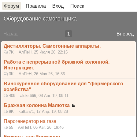
Форум
Правила
Вход
Поиск
Оборудование самогонщика
Назад
1
Вперед
Дистилляторы. Самогонные аппараты.
7K
АлПеН
,
25 Июля 26, 22:15
Работа с непрерывной бражной колонной.
Инструкция.
3K
АлПеН
,
26 Мая 26, 16:36
Винокуренное оборудование для "фермерского
хозяйства"
409
aleks666
,
08 Авг. 19, 09:11
Бражная колонна Малютка
9K
kaftan71
,
17 Апр. 19, 08:28
Парогенератор на газе
55
АлПеН
,
06 Авг. 26, 19:46
Емкость для брожения.