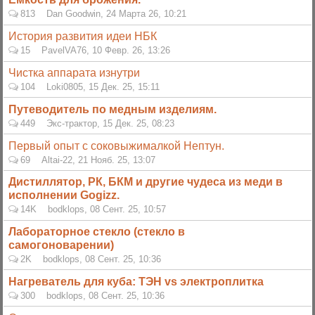
813
Dan Goodwin
,
24 Марта 26, 10:21
История развития идеи НБК
15
PavelVA76
,
10 Февр. 26, 13:26
Чистка аппарата изнутри
104
Loki0805
,
15 Дек. 25, 15:11
Путеводитель по медным изделиям.
449
Экс-трактор
,
15 Дек. 25, 08:23
Первый опыт с соковыжималкой Нептун.
69
Altai-22
,
21 Нояб. 25, 13:07
Дистиллятор, РК, БКМ и другие чудеса из меди в
исполнении Gogizz.
14K
bodklops
,
08 Сент. 25, 10:57
Лабораторное стекло (стекло в
самогоноварении)
2K
bodklops
,
08 Сент. 25, 10:36
Нагреватель для куба: ТЭН vs электроплитка
300
bodklops
,
08 Сент. 25, 10:36