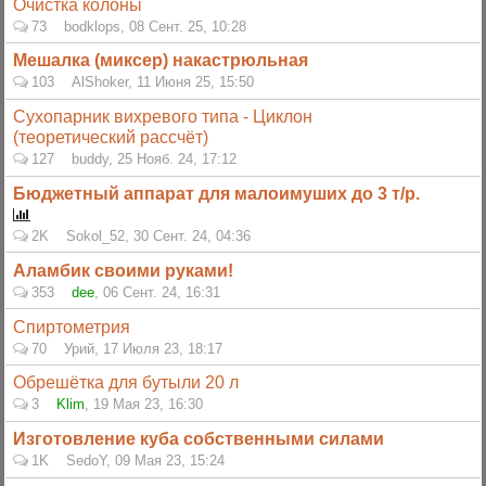
Очистка колоны
73
bodklops
,
08 Сент. 25, 10:28
Мешалка (миксер) накастрюльная
103
AlShoker
,
11 Июня 25, 15:50
Сухопарник вихревого типа - Циклон
(теоретический рассчёт)
127
buddy
,
25 Нояб. 24, 17:12
Бюджетный аппарат для малоимуших до 3 т/р.
2K
Sokol_52
,
30 Сент. 24, 04:36
Аламбик своими руками!
353
dee
,
06 Сент. 24, 16:31
Спиртометрия
70
Урий
,
17 Июля 23, 18:17
Обрешётка для бутыли 20 л
3
Klim
,
19 Мая 23, 16:30
Изготовление куба собственными силами
1K
SedoY
,
09 Мая 23, 15:24