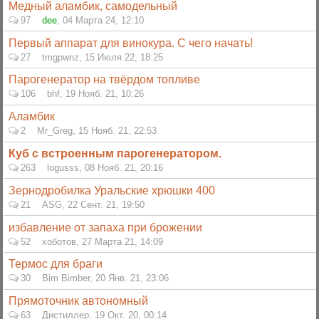
Медный аламбик, самодельный
97
dee
,
04 Марта 24, 12:10
Первый аппарат для винокура. С чего начать!
27
tmgpwnz
,
15 Июля 22, 18:25
Парогенератор на твёрдом топливе
106
bhf
,
19 Нояб. 21, 10:26
Аламбик
2
Mr_Greg
,
15 Нояб. 21, 22:53
Куб с встроенным парогенератором.
263
logusss
,
08 Нояб. 21, 20:16
Зернодробилка Уральские хрюшки 400
21
ASG
,
22 Сент. 21, 19:50
избавление от запаха при брожении
52
хоботов
,
27 Марта 21, 14:09
Термос для браги
30
Bim Bimber
,
20 Янв. 21, 23:06
Прямоточник автономный
63
Дистиллер
,
19 Окт. 20, 00:14