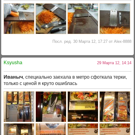
Посл. ред. 30 Марта 12, 17:27 от Alex-8888
Ksyusha
29 Марта 12, 14:14
Иваныч
, специально заехала в метро сфоткала терки,
только с ценой я круто ошиблась