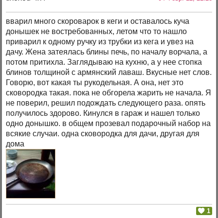
вварил много скороварок в кеги и оставалось куча
донышек не востребованных, летом что то нашло
приварил к одному ручку из трубки из кега и увез на
дачу. Жена затеялась блины печь, по началу ворчала, а
потом притихла. Заглядываю на кухню, а у нее стопка
блинов толщиной с армянский лаваш. Вкусные нет слов.
Говорю, вот какая ты рукодельная. А она, нет это
сковородка такая. пока не обгорела жарить не начала. Я
не поверил, решил подождать следующего раза. опять
получилось здорово. Кинулся в гараж и нашел только
одно донышко. в общем прозевал подарочный набор на
всякие случаи. одна сковородка для дачи, другая для
дома
1