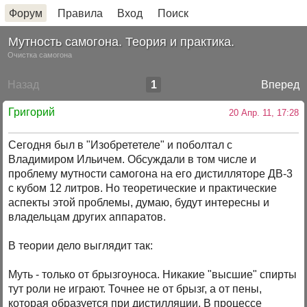
Форум
Правила
Вход
Поиск
Мутность самогона. Теория и практика.
Очистка самогона
Назад
1
Вперед
Григорий
20 Апр. 11, 17:28
Сегодня был в "Изобрететеле" и поболтал с
Владимиром Ильичем. Обсуждали в том числе и
проблему мутности самогона на его дистилляторе ДВ-3
с кубом 12 литров. Но теоретические и практические
аспекты этой проблемы, думаю, будут интересны и
владельцам других аппаратов.
В теории дело выглядит так:
Муть - только от брызгоуноса. Никакие "высшие" спирты
тут роли не играют. Точнее не от брызг, а от пены,
которая образуется при дистилляции. В процессе