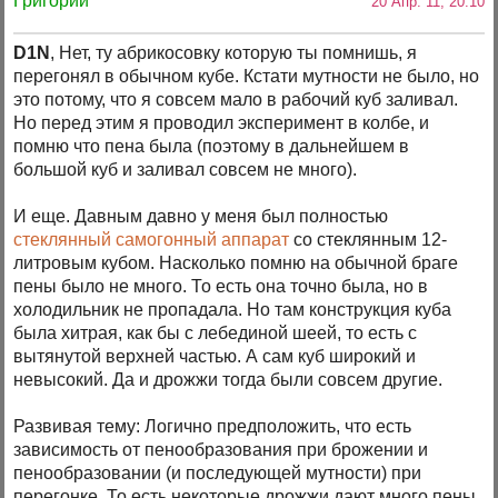
Григорий
20 Апр. 11, 20:10
D1N
, Нет, ту абрикосовку которую ты помнишь, я
перегонял в обычном кубе. Кстати мутности не было, но
это потому, что я совсем мало в рабочий куб заливал.
Но перед этим я проводил эксперимент в колбе, и
помню что пена была (поэтому в дальнейшем в
большой куб и заливал совсем не много).
И еще. Давным давно у меня был полностью
стеклянный самогонный аппарат
со стеклянным 12-
литровым кубом. Насколько помню на обычной браге
пены было не много. То есть она точно была, но в
холодильник не пропадала. Но там конструкция куба
была хитрая, как бы с лебединой шеей, то есть с
вытянутой верхней частью. А сам куб широкий и
невысокий. Да и дрожжи тогда были совсем другие.
Развивая тему: Логично предположить, что есть
зависимость от пенообразования при брожении и
пенообразовании (и последующей мутности) при
перегонке. То есть некоторые дрожжи дают много пены