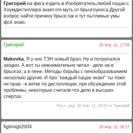
Григорий
,на фига ездить в Изобретатель,любой пацан с
Хоумдистиллира знает,что муть от брызгоуноса.Другой
вопрос найти причину брызг,так и тут пытливые умы
фсё знаю.
Григорий
20 Апр. 11, 17:59
Makovka
, Я у них ТЭН новый брал. Ну и потрепался
заодно. А вот ты невнимательно читал - дело не в
брызгах, а в пене. Методы борьбы с пенообразованием
несколько другие. И про "каждый пацан знает" ты тоже
не прав - в ветке по дистилляции, при обсуждении этой
проблемы, некоторые считали что дело в высших
спиртах.
Посл. ред. 20 Апр. 11, 19:02 от Григорий
figlimigli2004
20 Апр. 11, 18:17