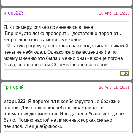
игорь223
20 Апр. 11, 19:25
Я, к примеру, сильно сомневаюсь в пене.
Впрчем, это легко проверить - достаточно перегнать
литр некрепкого самогонамв колбе.
Я такую роцедуру несколько раз проделывал...никакой
пены не наблюдал. Однако же опалесценция ( а по
моему мнению это была именно она) - в конце погона
была, особенно если СС имел зерновые корни
2
Григорий
20 Апр. 11, 19:31
игорь223
, Я перегонял в колбе фруктовые бражки и
настои. Для получения небольших количеств
ароматных дистиллятов. Иногда пена была, иногда не
было. Помню настой на лимонных корках сильно
пенился. И еще абрикосы.