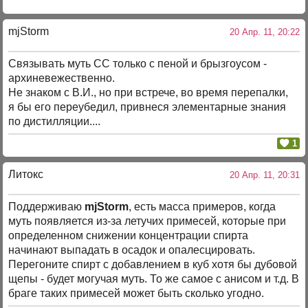
mjStоrm
20 Апр. 11, 20:22
Связывать муть СС только с пеной и брызгоусом -
архиневежественно.
Не знаком с В.И., но при встрече, во время перепалки,
я бы его переубедил, привнеся элементарные знания
по дистилляции....
1
Литокс
20 Апр. 11, 20:31
Поддерживаю
mjStorm
, есть масса примеров, когда
муть появляется из-за летучих примесей, которые при
определенном снижении концентрации спирта
начинают выпадать в осадок и опалесцировать.
Перегоните спирт с добавлением в куб хотя бы дубовой
щепы - будет могучая муть. То же самое с анисом и т.д. В
браге таких примесей может быть сколько угодно.