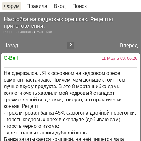
Форум
Правила
Вход
Поиск
Настойка на кедровых орешках. Рецепты
приготовления.
Рецепты напитков
Настойки
Назад
2
Вперед
C-Bell
11 Марта 09, 06:26
Не сдержался... Я в основном на кедровом орехе
самогон настаиваю. Причем, чем дольше стоит, тем
лучше вкус у продукта. В это 8 марта шибко дамы-
коллеги очень хвалили мой кедровый стандарт
трехмесячной выдержки, говорят, что практически
коньяк. Рецепт:
- трехлитровая банка 45% самогона двойной перегонки;
- горсть кедровых орех в скорлупе (добываю сам);
- горсть черного изюма;
- две столовых ложки дубовой коры.
Банка закатывается крышкой, на ней пишется дата