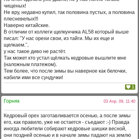
чищеных!
Не вру, недавно купил, так половина пустых, а половина
плесневелых!!!
Наверно китайские.
В отличии от коллеги щелкунчика AL58 который выше
писал: "У нас орехи свои, из тайги. Мы их еще и
щелкаем.",
у нас такое диво не растёт.
Так может кто устал щёлкать кедровые вышлите мне
(наложным платежом).
Тем более, что после зимы вы наверное как белочки,
набили ими все сундучки!
1
Горняк
03 Апр. 09, 11:40
Кедровый орех заготавливается осенью, а после зимы
его, как правило, уже не остается - съедают :-) Правда
иногда любители собирают кедровые шишки весной,
они поздней осенью и в начале зимы падают на землю