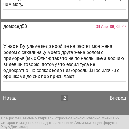
чем могу.
домосед53
08 Апр. 09, 08:29
У нас в Бугульме кедр вообще не растет. моя жена
родом с сахалина ,у моего друга жена родом с
приморья (мыс Ольги),так что не по наслышке а воочию
видевши говорю. потому что ездил туда не
однократно.На сопках кедр низкорослый.Посылочки с
орешками до сих пор присылают
Назад
2
Вперед
Все размещаемые материалы отражают исключительно мнения их
авторов и могут не совпадать с мнением Администрации форума
ХоумДистиллер.