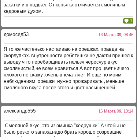
закатки и в подвал. От коньяка отличается смоляным
кедровым духом.
1
домосед53
13 Марта 09, 08:46
Я то же частенько настаиваю на орешках, правда на
скорлупках. внутренности ребятишки не дают.и пришел к
выводу ч то перебарщивать нельзя,чересчур вкус
смолянистый,не всем нравиться А вот про цвет ничего
плохого не скажу ,очень впечатляет. И еще по моим
наблюдениям ,орешки нужно прожаривать , меньше
смоляного вкуса после зтого и цвет насыщенней.
александр555
16 Марта 09, 13:14
Смоляной вкус, это изюминка "кедрушки".А чтобы не
было резкого запаха,надо брать корошо созревшие