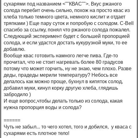
сухарями под названием <""КВАС"">. Вкус ржаного
солода перебит очень сильно, похож на просто квас из
хлеба только темного цвета, немного кислит и отдает
тряпками ) Еще пару суток и попробую с солодом. C-Bell
спасибо за ссылку, понял что ржаного солода пожалел.
Следующий эксперимент будет с большей пропорцией
солода, и если удастся достать кукурузной муки, то ее
добавлю.
Вообще квас готовить намного легче пива. Где-то
прочитал, что не стоит нагревать более 80 градусов
потому что может горчить, ну не знаю, чем плохо. Разве
деды, прадеды мерили температуру? Небось все
делалось как можно проще, бухнул в кипяток солод,
добавил муки, кинул корку другую хлеба, глядишь
забродило )
И еще вопрос,чтобы делать только из солода, какая
нужна пропорция воды и солода?
======
Чуть не забыл... то чего хотел, того и добился, у кваса с
сухарями есть плотное тело!