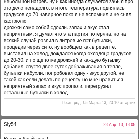
небольшой нагрев. ну и как иногда случается забыл про
это дело ненадолго. в итоге температура поднялась
градусов до 70 наверное пока я не вспомнил и не снял
кастрюлю.
дрожжи само собой сдохли. запах и вкус стал
неприятным, я думал что эта партия потеряна, но на
всякий случай разлил в литровые пэт бутылки,
процедив через сито, ну вообщем как в рецепте,
выставил на холод, дождался когда охладяца градусов
до 20-30. и по щепотке дрожжей в каждую бутылку
добавил. спустя двое суток дображивания в тепле,
бутылки набухли. попробовал одну - вкус другой, не
такой как если делать по рецепту. но мне нравиться,
неприятный запах и вкус пропали. перегрузил
остальные бутылки в холод
Посл. ред. 05 Марта 13, 20:10 от артик
Sly54
23 Апр. 13, 18:08
Всем добрый день!