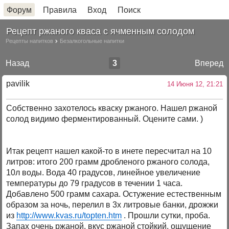
Форум
Правила
Вход
Поиск
Рецепт ржаного кваса с ячменным солодом
Рецепты напитков
Безалкогольные напитки
Назад
3
Вперед
pavilik
14 Июня 12, 21:21
Собственно захотелось кваску ржаного. Нашел ржаной
солод видимо ферментированный. Оцените сами. )
Итак рецепт нашел какой-то в инете пересчитал на 10
литров: итого 200 грамм дробленого ржаного солода,
10л воды. Вода 40 градусов, линейное увеличение
температуры до 79 градусов в течении 1 часа.
Добавлено 500 грамм сахара. Остужение естественным
образом за ночь, перелил в 3х литровые банки, дрожжи
из
http://www.kvas.ru/topten.htm
. Прошли сутки, проба.
Запах очень ржаной, вкус ржаной стойкий, ощущение