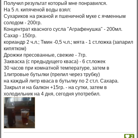
Получил результат который мне понравился.
На 5 л. кипяченой воды взял:
Сухариков на ржаной и пшеничной муке с ячменным
солодом - 200гр.
Концентрат квасного сусла "Аграфенушка" - 200мл.
Сахар - 150гр.
кориандр 2 ч.л.; Тмин -0,5 ч.л.; мята - 1 ст.ложка (запарил
кипятком)
Дрожжи пресованные, свежие - 7гр.
Закваска (с предыдущего кваса) - 6 ст.ложек
30 часов при комнатной температуре, затем в
1литровые бутылки (прелил через трубку)
на каждый литр кваса в бутылку по 2 ст.л. Сахара.
Закрыл и на балкон +15гр. - на сутки, затем в
холодильник на 4 дня, сегодня употребил.
2