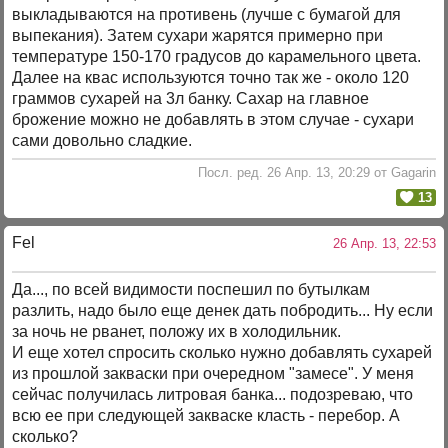
выкладываются на противень (лучше с бумагой для
выпекания). Затем сухари жарятся примерно при
температуре 150-170 градусов до карамельного цвета.
Далее на квас используются точно так же - около 120
граммов сухарей на 3л банку. Сахар на главное
брожение можно не добавлять в этом случае - сухари
сами довольно сладкие.
Посл. ред. 26 Апр. 13, 20:29 от Gagarin
13
Fel
26 Апр. 13, 22:53
Да..., по всей видимости поспешил по бутылкам
разлить, надо было еще денек дать побродить... Ну если
за ночь не рванет, положу их в холодильник.
И еще хотел спросить сколько нужно добавлять сухарей
из прошлой закваски при очередном "замесе". У меня
сейчас получилась литровая банка... подозреваю, что
всю ее при следующей закваске класть - перебор. А
сколько?