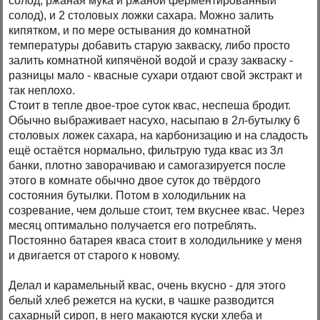
солод, ржаная мука и ржаной ферментированный
солод), и 2 столовых ложки сахара. Можно залить
кипятком, и по мере остывания до комнатной
температуры добавить старую закваску, либо просто
залить комнатной кипячёной водой и сразу закваску -
разницы мало - квасные сухари отдают свой экстракт и
так неплохо.
Стоит в тепле двое-трое суток квас, неспеша бродит.
Обычно выбраживает насухо, насыпаю в 2л-бутылку 6
столовых ложек сахара, на карбонизацию и на сладость
ещё остаётся нормально, фильтрую туда квас из 3л
банки, плотно заворачиваю и самогазируется после
этого в комнате обычно двое суток до твёрдого
состояния бутылки. Потом в холодильник на
созревание, чем дольше стоит, тем вкуснее квас. Через
месяц оптимально получается его потреблять.
Постоянно батарея кваса стоит в холодильнике у меня
и двигается от старого к новому.
Делал и карамельный квас, очень вкусно - для этого
белый хлеб режется на куски, в чашке разводится
сахарный сироп, в него макаются куски хлеба и