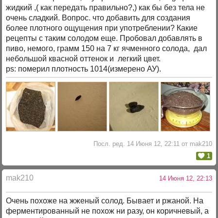
жидкий ,( как передать правильно?,) как бы без тела не
очень сладкий. Вопрос. что добавить для создания
более плотного ощущения при употреблении? Какие
рецепты с таким солодом еще. Пробовал добавлять в
пиво, немого, грамм 150 на 7 кг ячменного солода, дал
небольшой квасной оттенок и легкий цвет.
ps: померил плотность 1014(измерено АУ).
Посл. ред. 14 Июня 12, 22:11 от mak210
1
mak210
14 Июня 12, 22:13
Очень похоже на жженый солод. Бывает и ржаной. На
ферментированный не похож ни разу, он коричневый, а