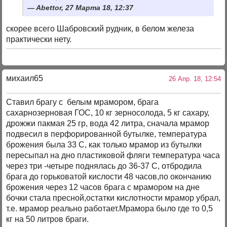
Abettor, 27 Марта 18, 12:37
скорее всего Шабровский рудник, в белом железа
практически нету.
михаил65
26 Апр. 18, 12:54
Ставил брагу с белым мрамором, брага
сахарнозерновая ГОС, 10 кг зерносолода, 5 кг сахару,
дрожжи пакмая 25 гр, вода 42 литра, сначала мрамор
подвесил в перфорированной бутылке, температура
брожения была 33 С, как только мрамор из бутылки
пересыпал на дно пластиковой фляги температура часа
через три -четыре поднялась до 36-37 С, отбродила
брага до горьковатой кислости 48 часов,по окончанию
брожения через 12 часов брага с мрамором на дне
бочки стала пресной,остатки кислотности мрамор убрал,
т.е. мрамор реально работает.Мрамора было где то 0,5
кг на 50 литров браги.