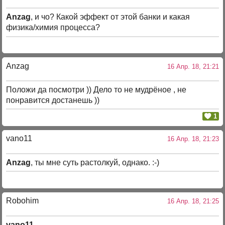
Anzag
, и чо? Какой эффект от этой банки и какая
физика/химия процесса?
Anzag
16 Апр. 18, 21:21
Положи да посмотри )) Дело то не мудрёное , не
понравится достанешь ))
1
vano11
16 Апр. 18, 21:23
Anzag
, ты мне суть растолкуй, однако. :-)
Robohim
16 Апр. 18, 21:25
vano11
,