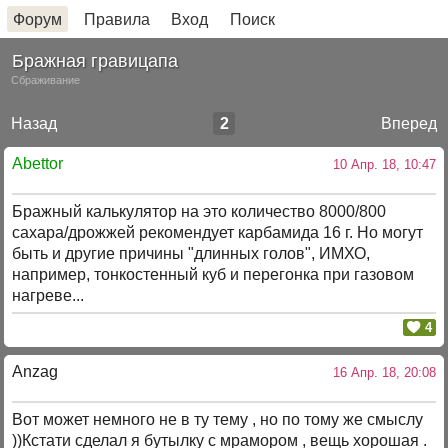
Форум
Правила
Вход
Поиск
Бражная гравицапа
Сбраживание
Назад
2
Вперед
Abettor
10 Апр. 18, 10:47
Бражный калькулятор на это количество 8000/800
сахара/дрожжей рекомендует карбамида 16 г. Но могут
быть и другие причины "длинных голов", ИМХО,
например, тонкостенный куб и перегонка при газовом
нагреве...
4
Anzag
16 Апр. 18, 20:08
Вот может немного не в ту тему , но по тому же смыслу
))Кстати сделал я бутылку с мрамором , вещь хорошая .