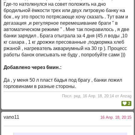
Где-то натолкнулся на совет положить на дно
бродильной ёмкости трех или двух литровую банку на
бок , ну это просто потрясающе хочу сказать . Тут вам и
дегазация ,и регулярное перемешивание браги " в
автоматическом режиме " . Мне так понравилось , я две
банки зарядил . Брага отыграла за 4 дня (45 л воды ,10
кг сахара , 1 кг дрожжи пресованные ,подкормка хлеб
ржаной , нагреватель аквариумный на 30 гр ). Процесс
работы банок описывать не буду , попробуйте сами )))
Добавлено через 6мин.:
Да , у меня 50 л пласт бадья под брагу , банки ложил
горловинами в разные стороны.
Посл. ред. 16 Апр. 18, 20:14 от Anzag
2
vano11
16 Апр. 18, 20:15