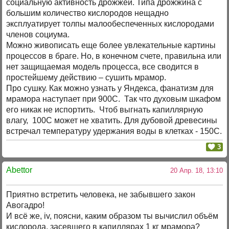
социальную активность дрожжей. Типа дрожжина с
большим количество кислородов нещадно
эксплуатирует толпы малообеспеченных кислородами
членов социума.
Можно живописать еще более увлекательные картины
процессов в браге. Но, в конечном счете, правильна или
нет защищаемая модель процесса, все сводится в
простейшему действию – сушить мрамор.
Про сушку. Как можно узнать у Яндекса, фанатизм для
мрамора наступает при 900С. Так что духовым шкафом
его никак не испортить. Чтоб выгнать капиллярную
влагу, 100С может не хватить. Для дубовой древесины
встречал температуру удержания воды в клетках - 150С.
3
Abettor
20 Апр. 18, 13:10
Приятно встретить человека, не забывшего закон
Авогадро!
И всё же, iv, поясни, каким образом ты вычислил объём
кислорода, засевшего в капиллярах 1 кг мрамора?