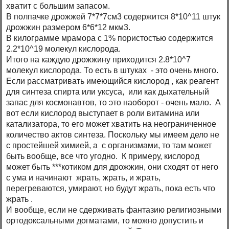
хватит с большим запасом.
В полпачке дрожжей 7*7*7см3 содержится 8*10^11 штук
дрожжин размером 6*6*12 мкм3.
В килограмме мрамора с 1% пористостью содержится
2.2*10^19 молекул кислорода.
Итого на каждую дрожжину приходится 2.8*10^7
молекул кислорода. То есть в штуках - это очень много.
Если рассматривать имеющийся кислород , как реагент
для синтеза спирта или уксуса, или как дыхательный
запас для космонавтов, то это наоборот - очень мало. А
вот если кислород выступает в роли витамина или
катализатора, то его может хватить на неограниченное
количество актов синтеза. Поскольку мы имеем дело не
с простейшей химией, а с организмами, то там может
быть вообще, все что угодно. К примеру, кислород
может быть ***котиком для дрожжин, они сходят от него
с ума и начинают жрать, жрать, и жрать,
перегреваются, умирают, но будут жрать, пока есть что
жрать .
И вообще, если не сдерживать фантазию религиозными
ортодоксальными догматами, то можно допустить и