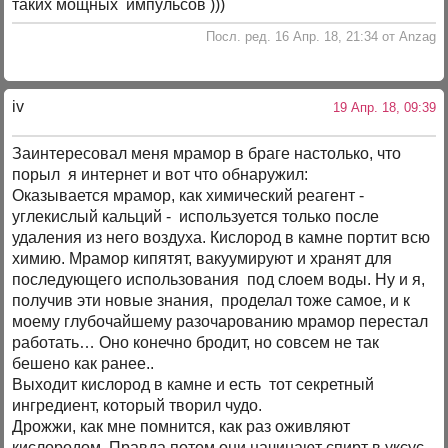
таких мощных импульсов )))
Посл. ред. 16 Апр. 18, 21:34 от Anzag
iv
19 Апр. 18, 09:39
Заинтересовал меня мрамор в браге настолько, что
порыл я интернет и вот что обнаружил:
Оказывается мрамор, как химический реагент -
углекислый кальций - используется только после
удаления из него воздуха. Кислород в камне портит всю
химию. Мрамор кипятят, вакуумируют и хранят для
последующего использования под слоем воды. Ну и я,
получив эти новые знания, проделал тоже самое, и к
моему глубочайшему разочарованию мрамор перестал
работать… Оно конечно бродит, но совсем не так
бешено как ранее..
Выходит кислород в камне и есть тот секретный
ингредиент, который творил чудо.
Дрожжи, как мне помнится, как раз оживляют
кислородом. Правда потом они начинают спирт в уксус