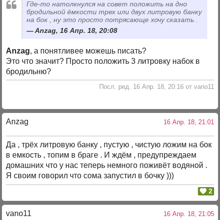
Где-то натолкнулся на совет положить на дно
бродильной ёмкости трех или двух литровую банку
на бок , ну это просто потрясающе хочу сказать .
Anzag, 16 Апр. 18, 20:08
Anzag
, а понятливее можешь писать?
Это что значит? Просто положить 3 литровку набок в
бродильню?
Посл. ред. 16 Апр. 18, 20:16 от vano11
Anzag
16 Апр. 18, 21:01
Да , трёх литровую банку , пустую , чистую ложим на бок
в емкость , топим в браге . И ждём , предупреждаем
домашних что у нас теперь немного поживёт водяной .
Я своим говорил что сома запустил в бочку )))
2
vano11
16 Апр. 18, 21:05