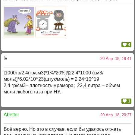
4
iv
20 Апр. 18, 18:41
[1000гр/2,4(гр/см3)*1%*20%]/[22,4*1000 (см3/
моль)]*6,02*10^23(штук/моль) = 2,24*10^19
2,4 гр/см3– плотность мрамора; 22,4 литра – объем
моля любого газа при НУ.
1
Abettor
20 Апр. 18, 20:27
Всё верно. Но это в случае, если бы удалось отжать