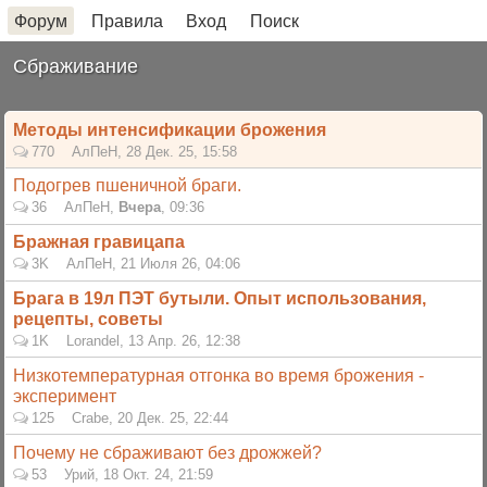
Форум
Правила
Вход
Поиск
Сбраживание
Методы интенсификации брожения
770
АлПеН
,
28 Дек. 25, 15:58
Подогрев пшеничной браги.
36
АлПеН
,
Вчера
, 09:36
Бражная гравицапа
3K
АлПеН
,
21 Июля 26, 04:06
Брага в 19л ПЭТ бутыли. Опыт использования,
рецепты, советы
1K
Lorandel
,
13 Апр. 26, 12:38
Низкотемпературная отгонка во время брожения -
эксперимент
125
Crabe
,
20 Дек. 25, 22:44
Почему не сбраживают без дрожжей?
53
Урий
,
18 Окт. 24, 21:59