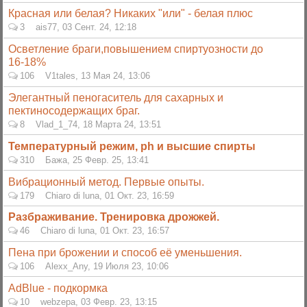
Красная или белая? Никаких "или" - белая плюс
3
ais77
,
03 Сент. 24, 12:18
Осветление браги,повышением спиртуозности до
16-18%
106
V1tales
,
13 Мая 24, 13:06
Элегантный пеногаситель для сахарных и
пектиносодержащих браг.
8
Vlad_1_74
,
18 Марта 24, 13:51
Температурный режим, ph и высшие спирты
310
Бажа
,
25 Февр. 25, 13:41
Вибрационный метод. Первые опыты.
179
Сhiaro di luna
,
01 Окт. 23, 16:59
Разбраживание. Тренировка дрожжей.
46
Сhiaro di luna
,
01 Окт. 23, 16:57
Пена при брожении и способ её уменьшения.
106
Alexx_Any
,
19 Июля 23, 10:06
AdBlue - подкормка
10
webzepa
,
03 Февр. 23, 13:15