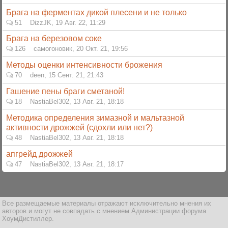
Брага на ферментах дикой плесени и не только
51
DizzJK
,
19 Авг. 22, 11:29
Брага на березовом соке
126
самогоновик
,
20 Окт. 21, 19:56
Методы оценки интенсивности брожения
70
deen
,
15 Сент. 21, 21:43
Гашение пены браги сметаной!
18
NastiaBel302
,
13 Авг. 21, 18:18
Методика определения зимазной и мальтазной
активности дрожжей (сдохли или нет?)
48
NastiaBel302
,
13 Авг. 21, 18:18
апгрейд дрожжей
47
NastiaBel302
,
13 Авг. 21, 18:17
Все размещаемые материалы отражают исключительно мнения их
авторов и могут не совпадать с мнением Администрации форума
ХоумДистиллер.