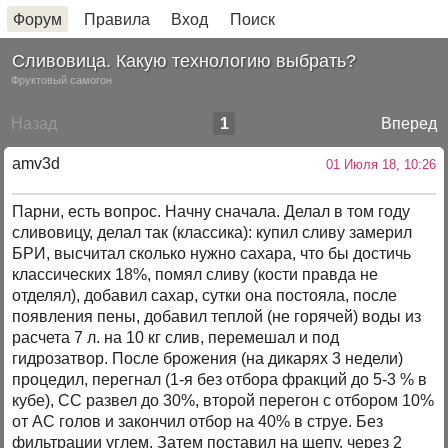
Форум
Правила
Вход
Поиск
Сливовица. Какую технологию выбрать?
Фруктовый самогон
Назад
1
Вперед
amv3d
01 Июля 18, 10:26
Парни, есть вопрос. Начну сначала. Делал в том году
сливовицу, делал так (классика): купил сливу замерил
БРИ, высчитал сколько нужно сахара, что бы достичь
классических 18%, помял сливу (кости правда не
отделял), добавил сахар, сутки она постояла, после
появления пены, добавил теплой (не горячей) воды из
расчета 7 л. на 10 кг слив, перемешал и под
гидрозатвор. После брожения (на дикарях 3 недели)
процедил, перегнал (1-я без отбора фракций до 5-3 % в
кубе), СС развел до 30%, второй перегон с отбором 10%
от АС голов и закончил отбор на 40% в струе. Без
фильтрации углем. Затем поставил на щепу, через 2