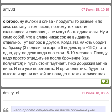
amv3d
07 Июля 18, 10:19
oloroso
, ну яблоки и слива - продукты то разные и по
хим. составу в том числе, поэтому технология
кальвадоса и сливовицы не могут быть одинаковы. Ну и
само собой, что в сливе никак сок не выдавить
отдельно. Тут вопрос в другом. Когда эта мякоть бродит
на бражку (3 недели по жаре и 6 недель при +15С) - это
одно, другое дело когда оно стоит 8-10 месяцев. Походу
надо просто отцедить ее после брожение (как
получится) и пусть стоит "мутная", тихо дображивает на
вино. И его уже перегонять. И органолептика будет на
высоте и дряни всякой не попадет в таких количествах.
2
dmitry_el
11 Июля 18, 08:25
надо просто отцедить ее после брожение (как