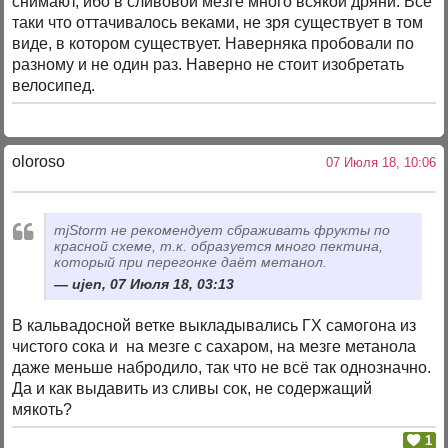
снимают, ибо в сливовой мезге много всякой дряни. Все
таки что оттачивалось веками, не зря существует в том
виде, в котором существует. Наверняка пробовали по
разному и не один раз. Наверно не стоит изобретать
велосипед.
oloroso
07 Июля 18, 10:06
mjStоrm не рекомендует сбраживать фрукты по
красной схеме, т.к. образуется много пектина,
который при перегонке даёт метанол.
ujen, 07 Июля 18, 03:13
В кальвадосной ветке выкладывались ГХ самогона из
чистого сока и на мезге с сахаром, на мезге метанола
даже меньше набродило, так что не всё так однозначно.
Да и как выдавить из сливы сок, не содержащий
мякоть?
1