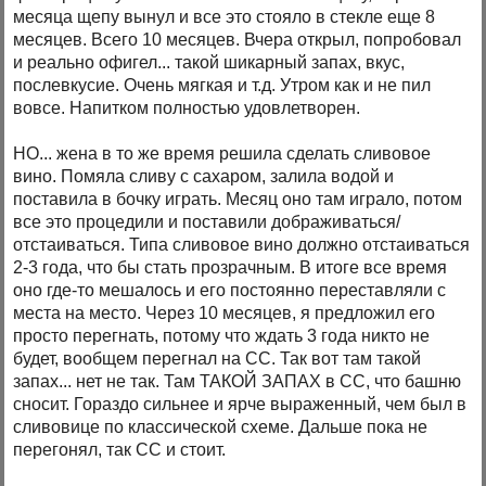
месяца щепу вынул и все это стояло в стекле еще 8
месяцев. Всего 10 месяцев. Вчера открыл, попробовал
и реально офигел... такой шикарный запах, вкус,
послевкусие. Очень мягкая и т.д. Утром как и не пил
вовсе. Напитком полностью удовлетворен.
НО... жена в то же время решила сделать сливовое
вино. Помяла сливу с сахаром, залила водой и
поставила в бочку играть. Месяц оно там играло, потом
все это процедили и поставили дображиваться/
отстаиваться. Типа сливовое вино должно отстаиваться
2-3 года, что бы стать прозрачным. В итоге все время
оно где-то мешалось и его постоянно переставляли с
места на место. Через 10 месяцев, я предложил его
просто перегнать, потому что ждать 3 года никто не
будет, вообщем перегнал на СС. Так вот там такой
запах... нет не так. Там ТАКОЙ ЗАПАХ в СС, что башню
сносит. Гораздо сильнее и ярче выраженный, чем был в
сливовице по классической схеме. Дальше пока не
перегонял, так СС и стоит.