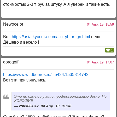
стоимостью 2-3 т. руб за штуку. А я уверен и такие есть.
Newocelot
04 Апр. 19, 15:59
Во -
https://asia.kyocera.com/...u_yl_or_gn.html
вещь !
Дёшево и весело !
1
dorogoff
04 Апр. 19, 17:07
https://www.wildberries.ru/...5424.1535814742
Вот эти приглянулись.
Это не самые лучшие профессиональные доски. Но
ХОРОШИЕ
290366alex, 04 Апр. 19, 01:38
Серьёзно? 4500+ рублёв за доску? Это что, фетиш?