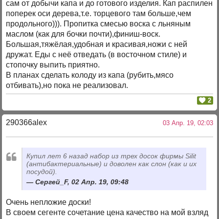
сам от добычи капа и до готового изделия. Кап распилен
поперек оси дерева,т.е. торцевого там больше,чем
продольного))). Пропитка смесью воска с льняным
маслом (как для бочки почти),финиш-воск.
Большая,тяжёлая,удобная и красивая,ножи с ней
дружат. Еды с неё отведать (в восточном стиле) и
стопочку выпить приятно.
В планах сделать колоду из капа (рубить,мясо
отбивать),но пока не реализовал.
2
290366alex
03 Апр. 19, 02:03
Купил лет 6 назад набор из трех досок фирмы Silit
(антибактериальные) и доволен как слон (как и их
посудой).
Сергей_F, 02 Апр. 19, 09:48
Очень непложие доски!
В своем сегенте сочетание цена качество на мой взляд