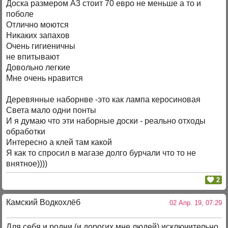
Доска размером А3 стоит 70 евро не меньше а то и
поболе
Отлично моются
Никаких запахов
Очень гигиеничны
не впитывают
Довольно легкие
Мне очень нравится
Деревянные наборнве -это как лампа керосиновая
Света мало одни понты
И я думаю что эти наборные доски - реально отходы
обработки
Интересно а клей там какой
Я как то спросил в магазе долго бурчали что то не
внятное))))
2
Камский Водкохлёб
02 Апр. 19, 07:29
Для себя и родни (и дорогих мне людей) исключительно