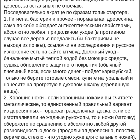
дерево, за остальных не отвечаю.
Последовательно вкратце по фразам топик стартера.
1. Гигиена, бактерии и прочее - нормальная древесина,
сама по себе обладает антисептическими свойствами,
абсолютно любая, при должном уходе (в противном
случае все деревья поедались бы бактериями не
выходя из почвы), ссылочки на исследования и русское
изложение есть на сайте мтмвуд. Должный уход -
банальное мытьё теплой водой без моющих средств,
сушка, обновление защитного покрытия (обычный
пчелиный воск, если много денег - пойдет карнаубский,
только не берите готовые смеси, купите натуральный и
нанесите на прогретую в духовом шкафу деревянную
вещь).
2. Хорошие ножи - если хорошими ножами вы считаете
металлические, то единственный правильный вариант
из деревянных - торцевая разделочная доска, если её
изготавливали не жадные рукожопы, то и ножи (заточку)
сбережете по сравнению с абсолютно любой другой
разновидностью доски (продольная древесина, пластик,
керамика, стекло - что угодно хуже для стальных ножей),