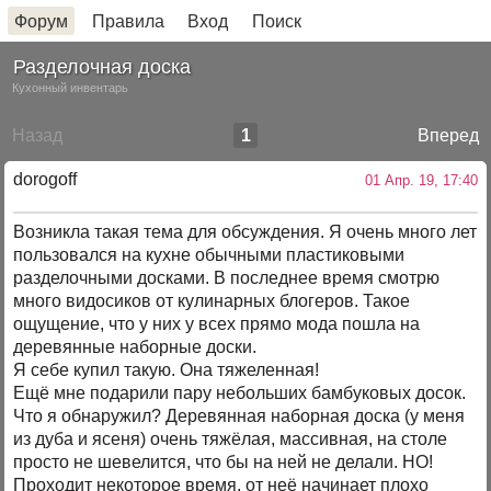
Форум
Правила
Вход
Поиск
Разделочная доска
Кухонный инвентарь
Назад
1
Вперед
dorogoff
01 Апр. 19, 17:40
Возникла такая тема для обсуждения. Я очень много лет
пользовался на кухне обычными пластиковыми
разделочными досками. В последнее время смотрю
много видосиков от кулинарных блогеров. Такое
ощущение, что у них у всех прямо мода пошла на
деревянные наборные доски.
Я себе купил такую. Она тяжеленная!
Ещё мне подарили пару небольших бамбуковых досок.
Что я обнаружил? Деревянная наборная доска (у меня
из дуба и ясеня) очень тяжёлая, массивная, на столе
просто не шевелится, что бы на ней не делали. НО!
Проходит некоторое время, от неё начинает плохо