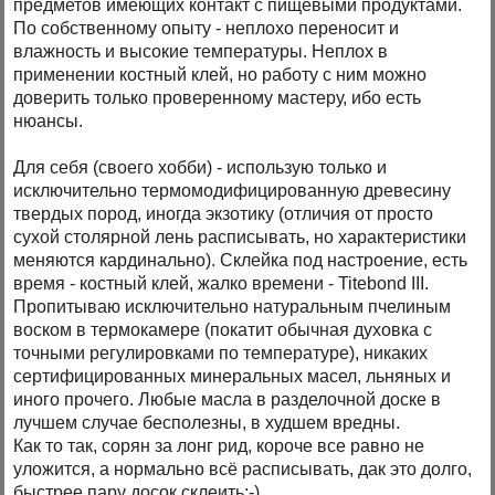
предметов имеющих контакт с пищевыми продуктами.
По собственному опыту - неплохо переносит и
влажность и высокие температуры. Неплох в
применении костный клей, но работу с ним можно
доверить только проверенному мастеру, ибо есть
нюансы.
Для себя (своего хобби) - использую только и
исключительно термомодифицированную древесину
твердых пород, иногда экзотику (отличия от просто
сухой столярной лень расписывать, но характеристики
меняются кардинально). Склейка под настроение, есть
время - костный клей, жалко времени - Titebond III.
Пропитываю исключительно натуральным пчелиным
воском в термокамере (покатит обычная духовка с
точными регулировками по температуре), никаких
сертифицированных минеральных масел, льняных и
иного прочего. Любые масла в разделочной доске в
лучшем случае бесполезны, в худшем вредны.
Как то так, сорян за лонг рид, короче все равно не
уложится, а нормально всё расписывать, дак это долго,
быстрее пару досок склеить:-)