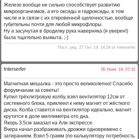
Железо вообще не сильно способствует развитию
микроорганизмов, а его оксиды и гидроксиды, в том
числе и в связи с их откровенной щелочностью, вообще
губительны почти для любой микрофлоры.
Ну а засунутая в бродилку рука наверняка (я уверен!)
была тщательно вымыта. ;-)
Посл. ред. 27 Окт. 19, 14:24 от Interserfer
Interserfer
05 Нояб. 19, 07:32
Магнитная мешалка - это просто великолепно! Спасибо
форумчанам за советы!
Купил трёхлитровую колбу, взял вентилятор 12см от
системного блока, приклеил к нему магнит от жёсткого
диска. Колба ставится на вентилятор идеально, магнит
крутится в доле миллиметра ото дна.
Якорь 3.5см заказал на Али экспрессе.
Вчера начал разбраживать дрожжи одновремено с
затиранием. Взял 5 грамм (по калькулятору потребность