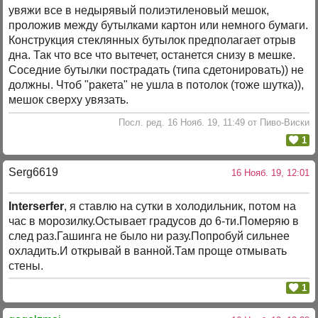
увяжи все в недырявый полиэтиленовый мешок,
проложив между бутылками картон или немного бумаги.
Конструкция стеклянных бутылок предполагает отрыв
дна. Так что все что вытечет, останется снизу в мешке.
Соседние бутылки пострадать (типа сдетонировать)) не
должны. Чтоб "ракета" не ушла в потолок (тоже шутка)),
мешок сверху увязать.
Посл. ред. 16 Нояб. 19, 11:49 от Пиво-Виски
1
Serg6619
16 Нояб. 19, 12:01
Interserfer
, я ставлю на сутки в холодильник, потом на
час в морозилку.Остывает градусов до 6-ти.Померяю в
след раз.Гашинга не было ни разу.Попробуй сильнее
охладить.И открывай в ванной.Там проще отмывать
стены.
1