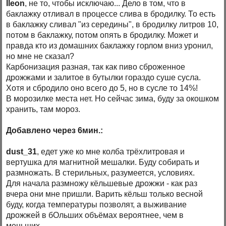
Ileon
, не то, чтобы исключаю... Дело в том, что в
баклажку отливал в процессе слива в бродилку. То есть
в баклажку сливал "из середины", в бродилку литров 10,
потом в баклажку, потом опять в бродилку. Может и
правда кто из домашних баклажку горлом вниз уронил,
но мне не сказал?
Карбонизация разная, так как пиво сброженное
дрожжами и залитое в бутылки гораздо суше сусла.
Хотя и сбродило оно всего до 5, но в сусле то 14%!
В морозилке места нет. Но сейчас зима, буду за окошком
хранить, там мороз.
Добавлено через 6мин.:
dust_31
, едет уже ко мне колба трёхлитровая и
вертушка для магнитной мешалки. Буду собирать и
размножать. В стерильных, разумеется, условиях.
Для начала размножу кёльшевые дрожжи - как раз
вчера они мне пришли. Варить кёльш только весной
буду, когда температуры позволят, а выживание
дрожжей в бОльших объёмах вероятнее, чем в
меньших.