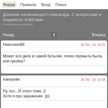
Форум
Правила
Вход
Поиск
Дневник начинающего пивовара. С вопросами и
(надеюсь) ответами.
Околопивные разговоры
Назад
2
Вперед
Николаич66
26 Окт. 19, 10:25
Может все дело в самой бутылке, плохо промыта была,
или пробка?
Interserfer
26 Окт. 19, 10:28
Ну эээ... И этого тоже. ))
Хотя я про заражение. ))))