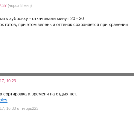
7:37
(через 8 мин)
ть зубровку - откачивали минут 20 - 30
ок готов, при этом зелёный оттенок сохраняется при хранении
17, 10:23
 сортировка а времени на отдых нет.
8blcs
17, 16:30 от игорь223