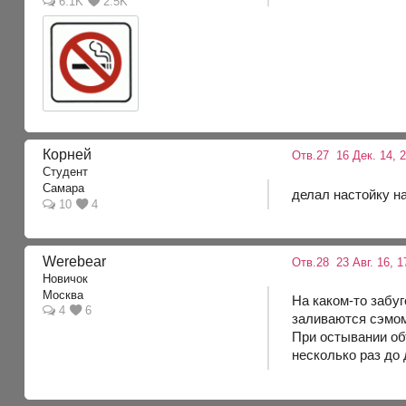
6.1K
2.5K
Корней
Отв.27
16 Дек. 14, 2
Студент
Самара
делал настойку н
10
4
Werebear
Отв.28
23 Авг. 16, 1
Новичок
Москва
На каком-то забу
4
6
заливаются сэмом
При остывании об
несколько раз до