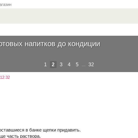
газин
отовых напитков до кондиции
1
2
3
4
5
...
32
12:32
 оставшиеся в банке щепки придавить.
ще часть раствора.