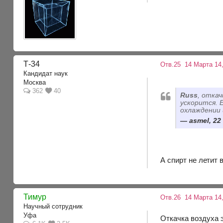
Т-34
Отв.25
14 Марта 14,
Кандидат наук
Москва
362
40
Russ
, отка
ускорится. 
охлаждении
asmel, 22
А спирт не летит
Тимур
Отв.26
14 Марта 14,
Научный сотрудник
Уфа
Откачка воздуха э