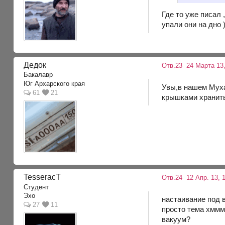
Где то уже писал 
упали они на дно 
Дедок
Отв.23
24 Марта 13,
Бакалавр
Юг Архарского края
Увы,в нашем Мухас
61
21
крышками хранить
TesseracT
Отв.24
12 Апр. 13, 1
Студент
Эхо
настаивание под в
27
11
просто тема хммм
вакуум?