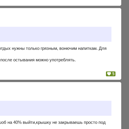
отдых нужны только грязным, вонючим напиткам. Для
 после остывания можно употреблять.
5
т шоб на 40% выйти,крышку не закрываешь просто под