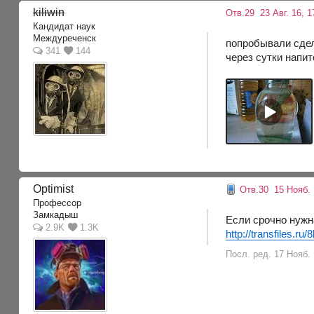
kiliwin
Отв.29
23 Авг. 16, 1
Кандидат наук
Междуреченск
попробывали сдела
341
144
через сутки напит
Optimist
Отв.30
15 Нояб. 
Профессор
Замкадыш
Если срочно нужна
2.9K
1.3K
http://transfiles.ru/
Посл. ред. 17 Нояб. 