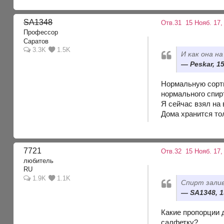
SA1348
Отв.31
15 Нояб. 17,
Профессор
Саратов
3.3K
1.5K
И как она н
Peskar, 1
Нормальную сорти
нормального спир
Я сейчас взял на
Дома хранится то
7721
Отв.32
15 Нояб. 17,
любитель
RU
1.9K
1.1K
Спирт залив
SA1348, 1
Какие пропорции 
салфетку?