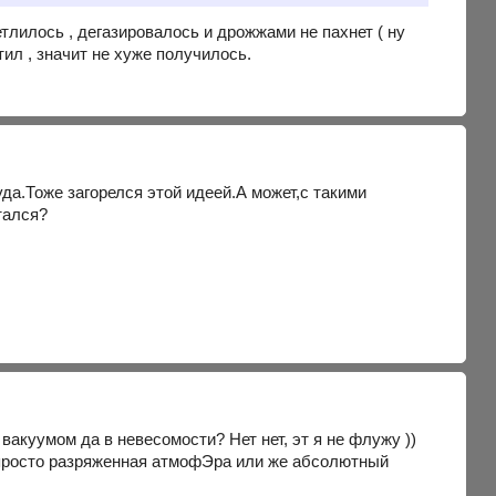
светлилось , дегазировалось и дрожжами не пахнет ( ну
тил , значит не хуже получилось.
уда.Тоже загорелся этой идеей.А может,с такими
тался?
д вакуумом да в невесомости? Нет нет, эт я не флужу ))
ду просто разряженная атмофЭра или же абсолютный