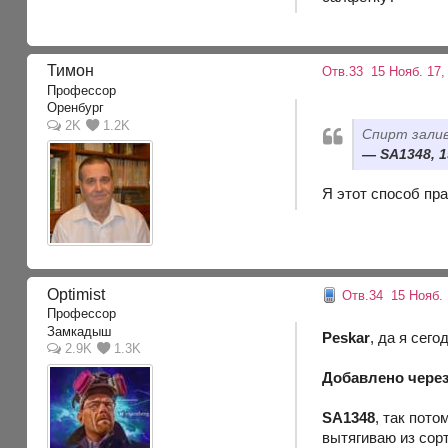
Тимон
Отв.33
15 Нояб. 17,
Профессор
Оренбург
2K
1.2K
Спирт зали
SA1348, 1
Я этот способ пра
Optimist
Отв.34
15 Нояб. 
Профессор
Замкадыш
Peskar
, да я сег
2.9K
1.3K
Добавлено через
SA1348
, так пот
вытягиваю из сорт