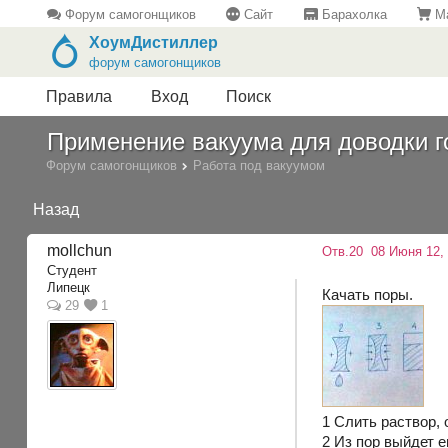
Форум самогонщиков
Сайт
Барахолка
Ма
ХоумДистиллер
форум самогонщиков
Правила
Вход
Поиск
Применение вакуума для доводки г
Форум самогонщиков
Работа под вакуумом
Назад
mollchun
Отв.20
08 Июня 12, 
Студент
Липецк
Качать поры.
29
1
1 Слить раствор,
2 Из пор выйдет е