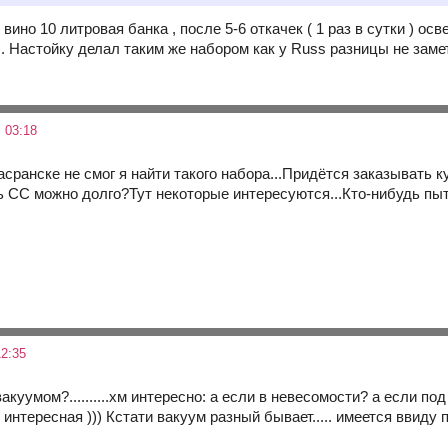
, вино 10 литровая банка , после 5-6 откачек ( 1 раз в сутки ) о
). Настойку делал таким же набором как у Russ разницы не заме
 03:18
ранске не смог я найти такого набора...Придётся заказывать к
 СС можно долго?Тут некоторые интересуются...Кто-нибудь пы
2:35
акуумом?..........хм интересно: а если в невесомости? а если по
 интересная ))) Кстати вакуум разный бывает..... имеется вви