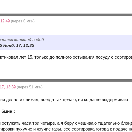
 12:49
(через 6 мин)
вается кипящей водой
5 Нояб. 17, 12:35
ктиковал лет 15, только до полного остывания посуду с сортир
17, 13:39
(через 51 мин)
одня делал и снимал, всегда так делаю, ни когда не выдерживаю
 5мин.:
ом остужать часа три четыре, а я беру смешиваю тщательно блэ
ировки пухучие и жгучие газы, все сортировка готова к подаче 