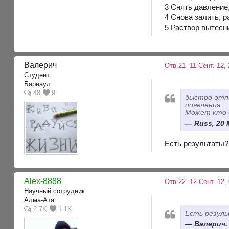
3 Снять давление,
4 Снова залить, р
5 Раствор вытесн
Валерич
Отв.21
11 Сент. 12, 
Студент
Барнаул
48
9
быстро отпи
появления.
Может кто 
Russ, 20 
Есть результаты? 
Alex-8888
Отв.22
12 Сент. 12, 
Научный сотрудник
Алма-Ата
2.7K
1.1K
Есть резул
Валерич, 