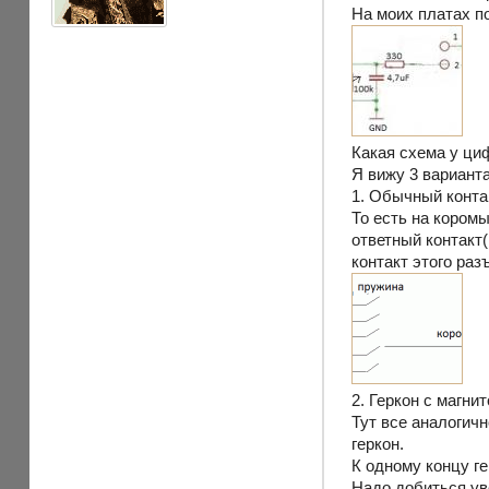
На моих платах п
Какая схема у ци
Я вижу 3 вариант
1. Обычный конт
То есть на кором
ответный контакт(
контакт этого ра
2. Геркон с магни
Тут все аналогич
геркон.
К одному концу ге
Надо добиться ув