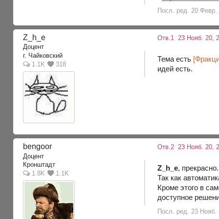
Посл. ред. 20 Февр. 
Z_h_e
Отв.1
23 Нояб. 20, 2
Доцент
г. Чайковский
Тема есть
[Фракци
1.1K
318
идей есть.
bengoor
Отв.2
23 Нояб. 20, 
Доцент
Кронштадт
Z_h_e
, прекрасно
1.8K
1.1K
Так как автоматик
Кроме этого в сам
доступное решение
Посл. ред. 23 Нояб. 