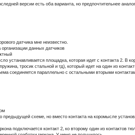
оследней версии есть оба варианта, но предпочтительнее анал
фрового датчика мне неизвестно.
а организации данных датчиков
актный
ысло устанавливается площадка, которая идет с контакта 2. В к
пружина, тросик стальной и тд), который идет на один из конта
зъема соединяется параллельно с остальными вторыми контактам
том
но предыдущей схеме, но вместо контакта на коромысле устано
ркона подключается контакт 2, ко второму один из контактов тю
еренной сработки геркона. У меня не получилось