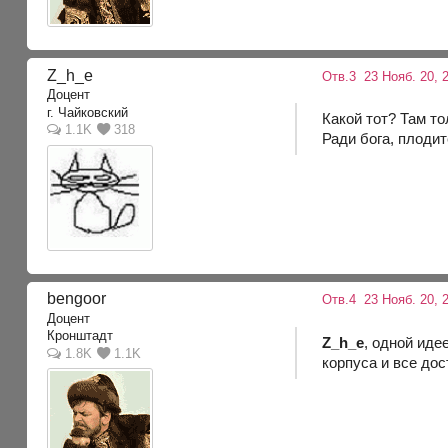
Z_h_e
Отв.3
23 Нояб. 20, 
Доцент
г. Чайковский
Какой тот? Там то
1.1K
318
Ради бога, плоди
bengoor
Отв.4
23 Нояб. 20, 
Доцент
Кронштадт
Z_h_e
, одной иде
1.8K
1.1K
корпуса и все до