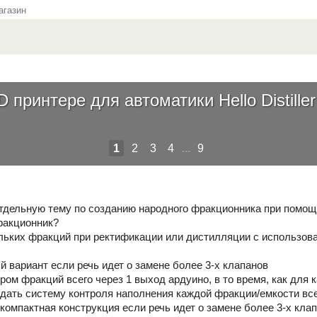
газин
принтере для автоматики Hello Distiller
1
2
3
4
...
9
тдельную тему по созданию народного фракционника при помощ
ракционник?
льких фракций при ректификации или дистилляции с использова
й вариант если речь идет о замене более 3-х клапанов
ром фракций всего через 1 выход ардуино, в то время, как для
здать систему контроля наполнения каждой фракции/емкости все
компактная конструкция если речь идет о замене более 3-х кла