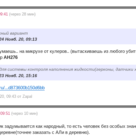
09:41
(через 28 мин)
жный вариант
24 Нояб. 20, 09:13
маешь.. на микрухе от кулеров.. (вытаскиваешь из любого убито
ер
AH276
для системы контроля наполнения жидкости(герконы, датчики 
23 Нояб. 20, 15:16
.ru/...d873600b150d6bb
20, 09:43 от Zapal
 09:51
(через 10 мин)
к задумывается как народный, то есть человек без особых знани
еревне(точнее заказать с АЛи в деревню).