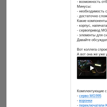
- возможность от
Минусы:
- необходимость 
- достаточно сло
Какие компоненты
- корпус, напеча
- сервопривод M
- элементы для с
Давайте обсуждат
Вот коллега спро
А вот она же уже 
Комплектующие с
-
серво MG995
-
воронки
-
переключатели 