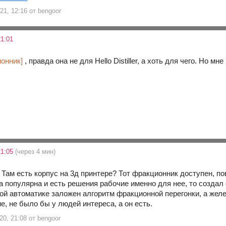
21, 12:16 от bengoor
1:01
онник]
, правда она не для Hello Distiller, а хоть для чего. Но м
21:05
(через 4 мин)
. Там есть корпус на 3д принтере? Тот фракционник доступен, п
а популярна и есть решения рабочие именно для нее, то создал
ой автоматике заложен алгоритм фракционной перегонки, а желе
, не было бы у людей интереса, а он есть.
20, 21:08 от bengoor