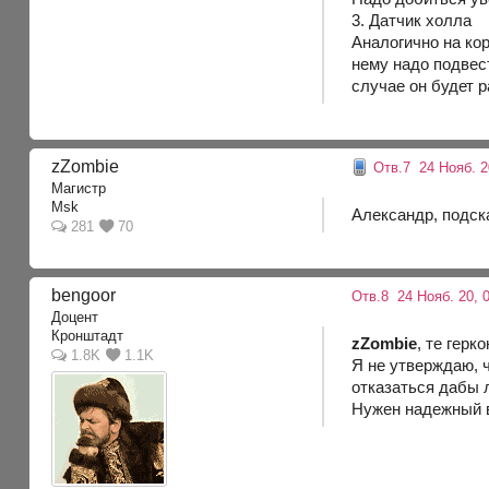
3. Датчик холла
Аналогично на кор
нему надо подвест
случае он будет р
zZombie
Отв.7
24 Нояб. 2
Магистр
Msk
Александр, подск
281
70
bengoor
Отв.8
24 Нояб. 20, 
Доцент
Кронштадт
zZombie
, те гер
1.8K
1.1K
Я не утверждаю, ч
отказаться дабы 
Нужен надежный 