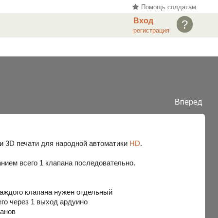
Помощь солдатам
Вход
?
регистрация
Вперед
и 3D печати для народной автоматики
HD
.
нием всего 1 клапана последовательно.
 каждого клапана нужен отдельный
го через 1 выход ардуино
панов