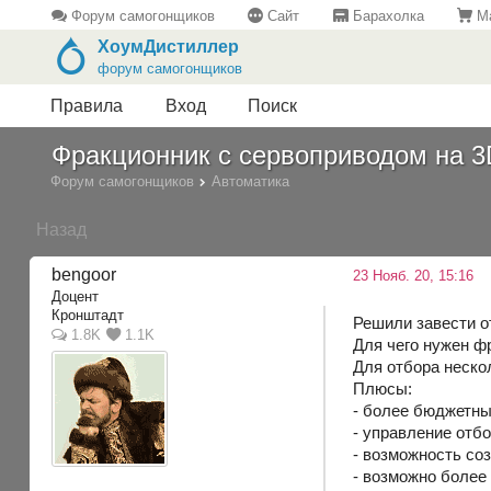
Форум самогонщиков
Сайт
Барахолка
Ма
ХоумДистиллер
форум самогонщиков
Правила
Вход
Поиск
Фракционник с сервоприводом на 3D 
Форум самогонщиков
Автоматика
Назад
bengoor
23 Нояб. 20, 15:16
Доцент
Кронштадт
Решили завести о
1.8K
1.1K
Для чего нужен ф
Для отбора неско
Плюсы:
- более бюджетны
- управление отбо
- возможность со
- возможно более 