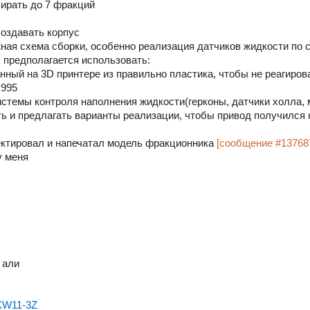
бирать до 7 фракций
создавать корпус
жная схема сборки, особенно реализация датчиков жидкости по
 предполагается использовать:
танный на 3D принтере из правильно пластика, чтобы не реагир
G995
истемы контроля наполнения жидкости(герконы, датчики холла, 
ь и предлагать варианты реализации, чтобы привод получилс
ектировал и напечатал модель фракционника
[сообщение #13768
у меня
 али
KW11-3Z