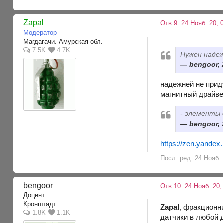
Zapal
Отв.9
24 Нояб. 20, 
Модератор
Магдагачи. Амурская обл.
7.5K
4.7K
Нужен наде
bengoor, 
надежней не приду
магнитный драйв
- элементы 
bengoor, 
https://zen.yandex
Посл. ред. 24 Нояб. 
bengoor
Отв.10
24 Нояб. 20,
Доцент
Кронштадт
Zapal
, фракционни
1.8K
1.1K
датчики в любой д