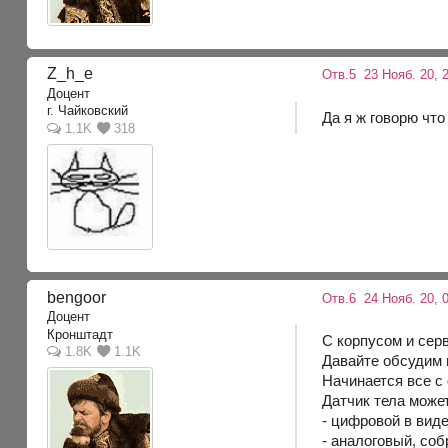
Z_h_e
Отв.5
23 Нояб. 20, 
Доцент
г. Чайковский
Да я ж говорю что
1.1K
318
bengoor
Отв.6
24 Нояб. 20, 0
Доцент
Кронштадт
С корпусом и сер
1.8K
1.1K
Давайте обсудим 
Начинается все с
Датчик тела может
- цифровой в вид
- аналоговый, со