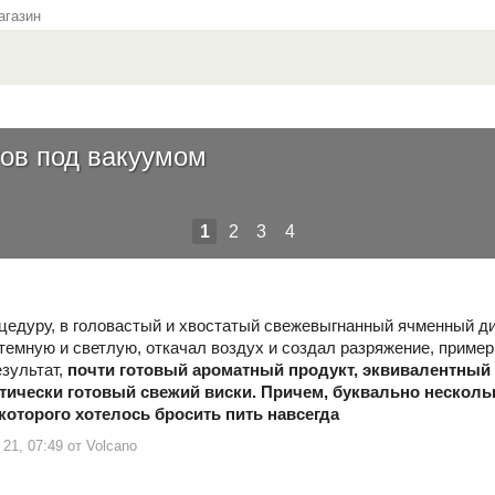
газин
ов под вакуумом
1
2
3
4
цедуру, в головастый и хвостатый свежевыгнанный ячменный дис
 темную и светлую, откачал воздух и создал разряжение, примерн
езультат,
почти
готовый ароматный продукт, эквивалентный 
тически готовый свежий виски.
Причем
, буквально несколь
которого хотелось бросить пить навсегда
21, 07:49 от Volcano