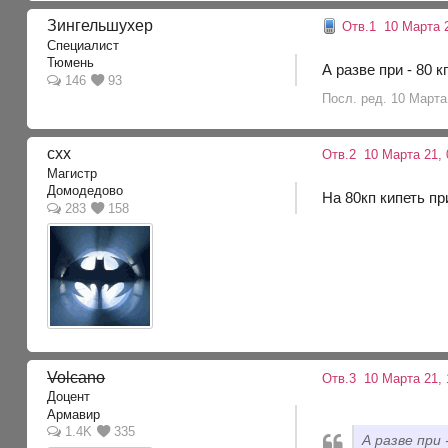
Зингельшухер
Отв.1
10 Марта 2
Специалист
Тюмень
А разве при - 80 
146
93
Посл. ред. 10 Марта
cxx
Отв.2
10 Марта 21, 
Магистр
Домодедово
На 80кп кипеть пр
283
158
Volcano
Отв.3
10 Марта 21, 
Доцент
Армавир
1.4K
335
А разве при