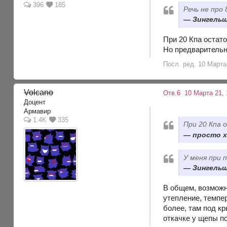
396
185
Речь не про 
Зингельш
При 20 Кпа остато
Но предварительн
Посл. ред. 10 Марта 
Volcano
Отв.6
10 Марта 21, 
Доцент
Армавир
1.4K
335
При 20 Кпа 
просто х
У меня при 
Зингельш
В общем, возможн
утепление, темпер
более, там под кр
откачке у щепы п