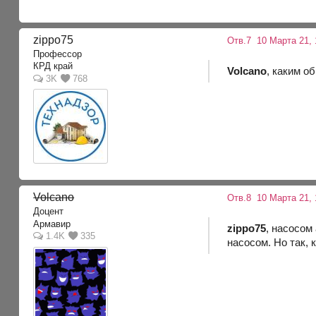
zippo75
Отв.7
10 Марта 21, 
Профессор
КРД край
Volcano
, каким о
3K
768
Volcano
Отв.8
10 Марта 21, 
Доцент
Армавир
zippo75
, насосом
1.4K
335
насосом. Но так,