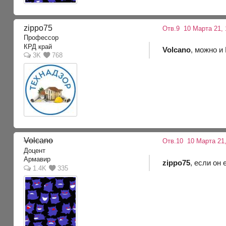
zippo75
Отв.9
10 Марта 21, 
Профессор
КРД край
Volcano
, можно и
3K
768
Volcano
Отв.10
10 Марта 21,
Доцент
Армавир
zippo75
, если он
1.4K
335