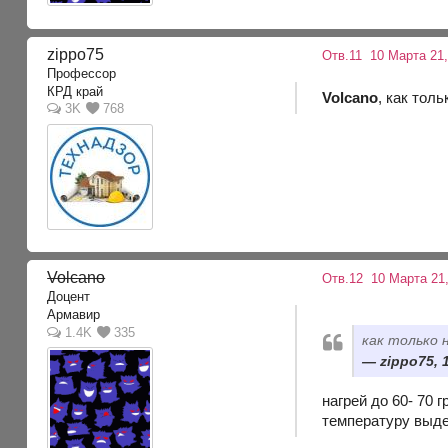
zippo75
Отв.11
10 Марта 21,
Профессор
КРД край
Volcano
, как тол
3K
768
Volcano
Отв.12
10 Марта 21,
Доцент
Армавир
1.4K
335
как только 
zippo75, 
нагрей до 60- 70 
температуру выде