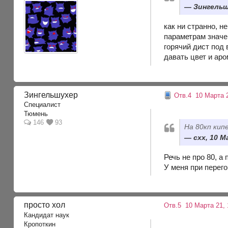
Зингельш
как ни странно, н
параметрам значен
горячий дист под
давать цвет и аро
Зингельшухер
Отв.4
10 Марта 2
Специалист
Тюмень
146
93
На 80кп кип
cxx, 10 М
Речь не про 80, а 
У меня при перего
просто хол
Отв.5
10 Марта 21, 
Кандидат наук
Кропоткин