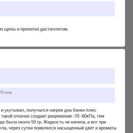
из щепы и пропитки дистиллятом.
70 кпа
 и укутывал, получался нагрев дна банки плюс
 такой откачке создает разряжение -70 -80кПа, тем
е была около 50 гр. Жидкость не кипела, а вот при
нула, через сутки появлялся насыщенный цвет и ароматы