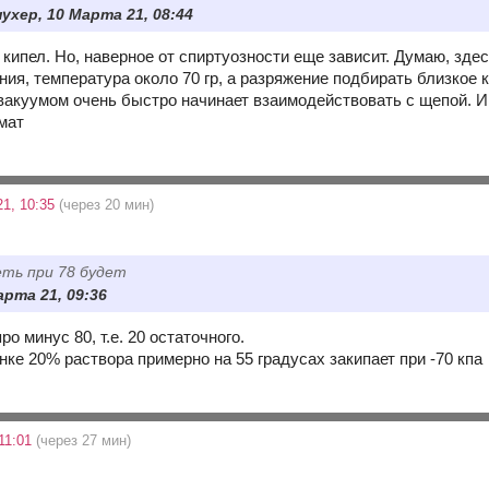
ухер, 10 Марта 21, 08:44
е кипел. Но, наверное от спиртуозности еще зависит. Думаю, зд
ия, температура около 70 гр, а разряжение подбирать близкое к
 вакуумом очень быстро начинает взаимодействовать с щепой. И
мат
1, 10:35
(через 20 мин)
еть при 78 будет
арта 21, 09:36
про минус 80, т.е. 20 остаточного.
нке 20% раствора примерно на 55 градусах закипает при -70 кпа
11:01
(через 27 мин)