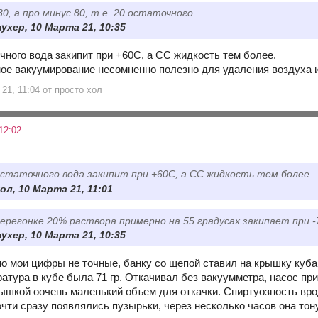
80, а про минус 80, т.е. 20 остаточного.
ухер, 10 Марта 21, 10:35
чного вода закипит при +60С, а СС жидкость тем более.
ое вакуумирование несомненно полезно для удаления воздуха 
21, 11:04 от просто хол
12:02
остаточного вода закипит при +60С, а СС жидкость тем более.
ол, 10 Марта 21, 11:01
перегонке 20% раствора примерно на 55 градусах закипает при -
ухер, 10 Марта 21, 10:35
о мои цифры не точные, банку со щепой ставил на крышку куба
атура в кубе была 71 гр. Откачивал без вакуумметра, насос при
ышкой оочень маленький объем для откачки. Спиртуозность врод
очти сразу появлялись пузырьки, через несколько часов она то