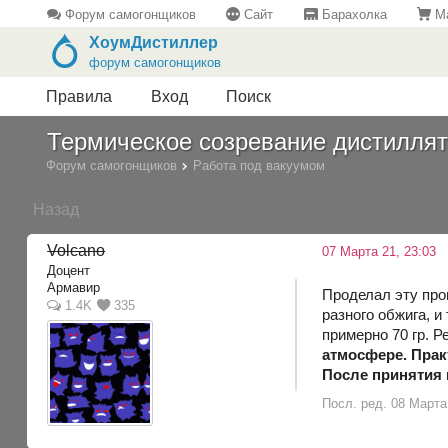
Форум самогонщиков
Сайт
Барахолка
Ма
ХоумДистиллер
форум самогонщиков
Правила
Вход
Поиск
Термическое созревание дистиллят
Форум самогонщиков
Работа под вакуумом
Назад
Volcano
07 Марта 21, 23:03
Доцент
Армавир
Проделал эту про
1.4K
335
разного обжига, и
примерно 70 гр. Р
атмосфере. Прак
После принятия 
Посл. ред. 08 Марта 