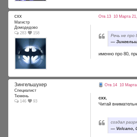
cxx
Отв.13
10 Марта 21,
Магистр
Домодедово
283
158
Речь не про 
Зингельш
именно про 80, пр
Зингельшухер
Отв.14
10 Марта 
Специалист
Тюмень
cxx
,
146
93
Читай внимательн
создал разр
Volcano, 