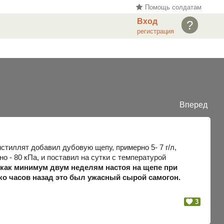
Помощь солдатам
Вход
?
регистрация
Вперед
тиллят добавил дубовую щепу, примерно 5- 7 г/л,
о - 80 кПа, и поставил на сутки с температурой
как минимум двум неделям настоя на щепе при
ко часов назад это был ужасный сырой самогон.
3