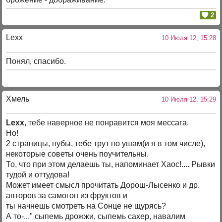
2
Lexx
10 Июля 12, 15:28
Понял, спасибо.
Хмель
10 Июля 12, 15:29
Lexx
, тебе наверное не понравится моя мессага.
Но!
2 страницы, нубы, тебе трут по ушам(и я в том числе),
некоторые советы очень поучительны.
То, что при этом делаешь ты, напоминает Хаос!.... Рывки
тудой и оттудова!
Может имеет смысл прочитать Дорош-Лысенко и др.
авторов за самогон из фруктов и
ты начнешь смотреть на Сонце не щурясь?
А то-..." сыпемь дрожжи, сыпемь сахер, навалим