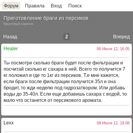
Форум
Правила
Вход
Поиск
Приготовление браги из персиков
Фруктовый самогон
Назад
2
Вперед
Healer
06 Июля 12, 16:05
Ты посмотри сколько браги будет после фильтрации и
посчитай сколько кг сахара в ней. Всего то получится 7
кг положил и где то 1кг из персиков. Т.е мне кажется,
если браги после фильтрации получится 35л и она
бродит, то жди неделю под гидрозатвором. Или добавь
воды до 35-40л. Если еще добавишь сахара с водой, то
мало что останется от персикового аромата.
Lexx
08 Июля 12, 18:08