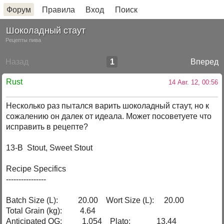
Форум
Правила
Вход
Поиск
Шоколадный стаут
Рецепты пива
Назад
1
Вперед
Rust
14 Авг. 12, 00:56
Несколько раз пытался варить шоколадный стаут, но к
сожалению он далек от идеала. Может посоветуете что
исправить в рецепте?
13-B Stout, Sweet Stout
Recipe Specifics
----------------
Batch Size (L): 20.00 Wort Size (L): 20.00
Total Grain (kg): 4.64
Anticipated OG: 1.054 Plato: 13.44