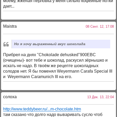
моему, жженая перловка у меня сильно кофейные нотки
дает...
Maistra
08 Сент. 12, 17:08
Но я хочу выраженный вкус шоколада
Прибрел на днях "Chokolade dehusked"900EBC
(очищены)- вот тебе и шоколад, раскусил зёрнышко и
искать не надо. В твоём же рецепте шоколадных
солодов нет. Я бы поменял Weyermann Carafa Special III
и Weyermann Caramunich III на его.
солоха
13 Дек. 13, 22:04
http://www.teddybeer.ru/...m-chocolate.htm
там сказано что долго надо вываривать сусло чтоб