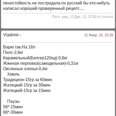
пеностойкость не постродала.по русский бы кто-нибуть
написал хороший проверенный рецепт.....
Посл. ред. 13 Дек. 13, 22:50 от солоха
Vladimir--
11 Февр. 15, 15:29
Варю так.На 18л
Пилс-2,6кг
Карамельный(Белгер120ед)-0,8кг
Жженая перловка(самодельная)-0,31кг
Овсянные хлопья-0,4кг
Хмель
Традицион-15гр за 60мин
Жатецкий-15гр за 30мин
Жатецкий-15гр за 15мин
Паузы
56*-15мин
68*-30мин