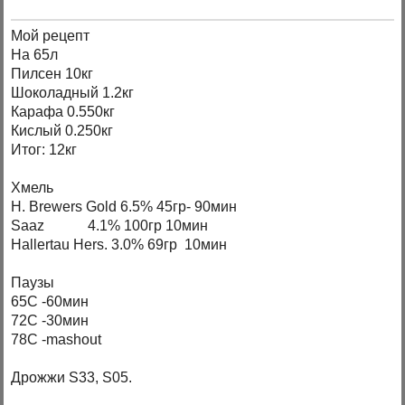
Мой рецепт
На 65л
Пилсен 10кг
Шоколадный 1.2кг
Карафа 0.550кг
Кислый 0.250кг
Итог: 12кг
Хмель
H. Brewers Gold 6.5% 45гр- 90мин
Saaz 4.1% 100гр 10мин
Hallertau Hers. 3.0% 69гр 10мин
Паузы
65С -60мин
72С -30мин
78С -mashout
Дрожжи S33, S05.