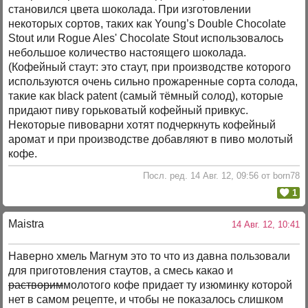
становился цвета шоколада. При изготовлении
некоторых сортов, таких как Young’s Double Chocolate
Stout или Rogue Ales' Chocolate Stout использовалось
небольшое количество настоящего шоколада.
(Кофейный стаут: это стаут, при производстве которого
используются очень сильно прожаренные сорта солода,
такие как black patent (самый тёмный солод), которые
придают пиву горьковатый кофейный привкус.
Некоторые пивоварни хотят подчеркнуть кофейный
аромат и при производстве добавляют в пиво молотый
кофе.
Посл. ред. 14 Авг. 12, 09:56 от born78
1
Maistra
14 Авг. 12, 10:41
Наверно хмель Магнум это то что из давна пользовали
для приготовления стаутов, а смесь какао и
растворим
молотого кофе придает ту изюминку которой
нет в самом рецепте, и чтобы не показалось слишком