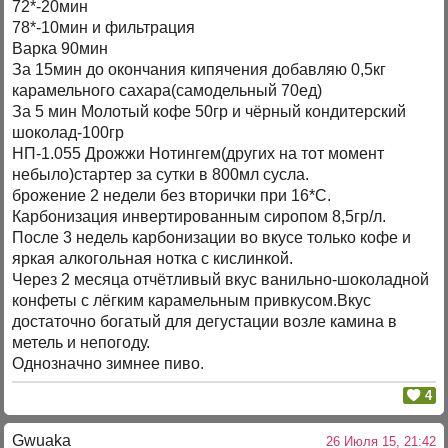
72*-20мин
78*-10мин и фильтрация
Варка 90мин
За 15мин до окончания кипячения добавляю 0,5кг
карамельного сахара(самодельный 70ед)
За 5 мин Молотый кофе 50гр и чёрный кондитерский
шоколад-100гр
НП-1.055 Дрожжи Нотингем(других на тот момент
небыло)стартер за сутки в 800мл сусла.
брожение 2 недели без вторички при 16*С.
Карбонизация инвертированным сиропом 8,5гр/л.
После 3 недель карбонизации во вкусе только кофе и
яркая алкогольная нотка с кислинкой.
Через 2 месяца отчётливый вкус ванильно-шоколадной
конфеты с лёгким карамельным привкусом.Вкус
достаточно богатый для дегустации возле камина в
метель и непогоду.
Однозначно зимнее пиво.
4
Gwuaka
26 Июля 15, 21:42