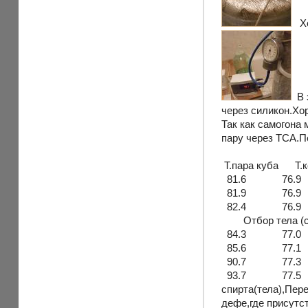
Хоч
В э
через силикон.Хо
Так как самогона
пару через ТСА.П
Т.пара куба Т.к
81.6 76.9 78.
81.9 76.9 78.1
82.4 76.9 78.
Отбор тела (ста
84.3 77.0 78
85.6 77.1 78
90.7 77.3 7
93.7 77.5 78.2
спирта(тела),Пер
дефе,где присутс