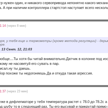
р нужен один, и никакого сервопривода непонятно какого механ
. А при наличии контроллера стартстоп наступает всего несколь
21:14
(через 8 мин)
ря, у тебя еще и термометры (кроме метода регуляции) - дерь
ре.
 13 Сент. 12, 21:03
ообще....Ты хотя бы читай внимательно.Датчик в колонне под и
кому не насоветуй его сувать в пар.
писал.ну ты даешь.
бор похоже ты недогоняешь.Да и откуда такая агрессия.
21:37
(через 23 мин)
 уже в дефлегматоре у тебя температура растет с 78.0 до 78.2с а
под шубу то в следующий раз. Ты его высувай и прикрутай прямо