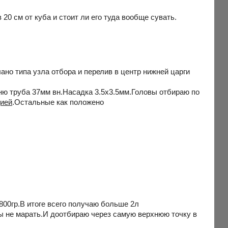
20 см от куба и стоит ли его туда вообще сувать.
но типа узла отбора и перелив в центр нижней царги
ню труба 37мм вн.Насадка 3.5х3.5мм.Головы отбираю по
цией
.Остальные как положено
р.В итоге всего получаю больше 2л
ы не марать.И доотбираю через самую верхнюю точку в