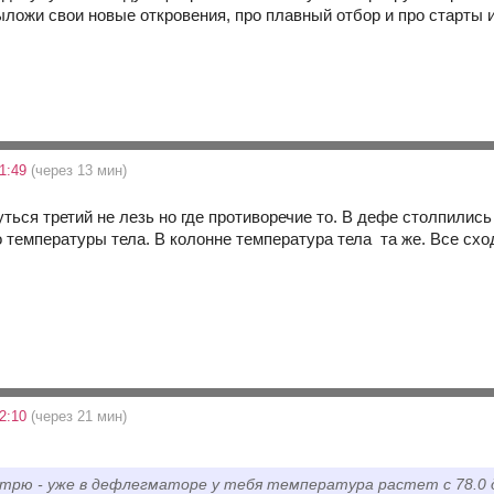
ыложи свои новые откровения, про плавный отбор и про старты и
21:49
(через 13 мин)
ться третий не лезь но где противоречие то. В дефе столпились
 температуры тела. В колонне температура тела та же. Все схо
22:10
(через 21 мин)
отрю - уже в дефлегматоре у тебя температура растет с 78.0 до