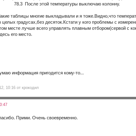
3 После этой температуры выключаю колонну.
Такие таблицы многие выкладывали и я тоже.Видно,что температ
 целых градусах,без десяток.Кстати у кого проблемы с измерен
этом месте лучше всего управлять плавным отбором(сервой с к
десь его место.
аю информация пригодится кому-то...
12, 10:16 от крокодил
0:47
пасибо. Прими. Очень своевременно.