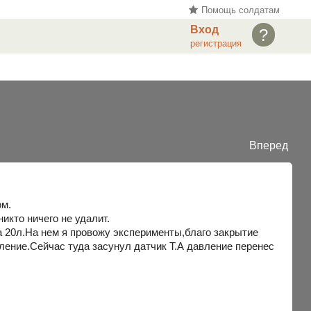
Помощь солдатам
Вход
?
регистрация
Вперед
ом.
икто ничего не удалит.
а 20л.На нем я провожу эксперименты,благо закрытие
ление.Сейчас туда засунул датчик Т.А давление перенес