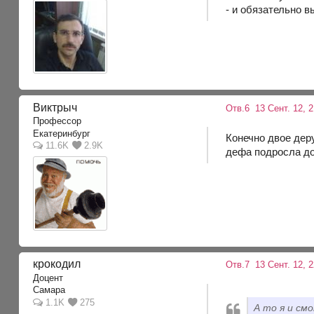
- и обязательно в
Виктрыч
Отв.6
13 Сент. 12, 
Профессор
Екатеринбург
Конечно двое деру
11.6K
2.9K
дефа подросла до
крокодил
Отв.7
13 Сент. 12, 
Доцент
Самара
1.1K
275
А то я и см