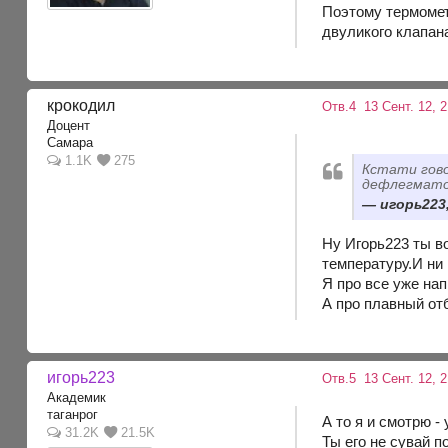
Поэтому термомет
двуликого клапана
крокодил
Отв.4
13 Сент. 12, 
Доцент
Самара
1.1K
275
Кстати гово
дефлегмато
игорь223,
Ну Игорь223 ты в
температуру.И ни 
Я про все уже на
А про плавный от
игорь223
Отв.5
13 Сент. 12, 
Академик
таганрог
А то я и смотрю -
31.2K
21.5K
Ты его не сувай 