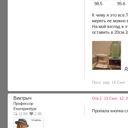
98.5 95.6 78.
К чему я это все.
мерять ее можно в
На мой взгляд в 
оставить в 20см.З
Дум
Посл. ред. 14 Сент. 
Виктрыч
Отв.1
13 Сент. 12, 2
Профессор
Екатеринбург
Пропала кнопка с
11.6K
2.9K