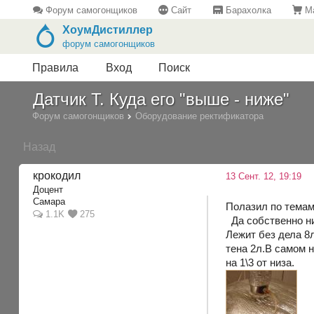
Форум самогонщиков
Сайт
Барахолка
Ма
ХоумДистиллер
форум самогонщиков
Правила
Вход
Поиск
Датчик Т. Куда его "выше - ниже"
Форум самогонщиков
Оборудование ректификатора
Назад
крокодил
13 Сент. 12, 19:19
Доцент
Самара
Полазил по темам
1.1K
275
Да собственно ни 
Лежит без дела 8
тена 2л.В самом 
на 1\3 от низа.