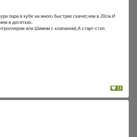
ура пара в кубе на много быстрее скачет,чем в 20см.И
ием в десятках.
онтроллером или Шимом с клапаном).А старт-стоп
13