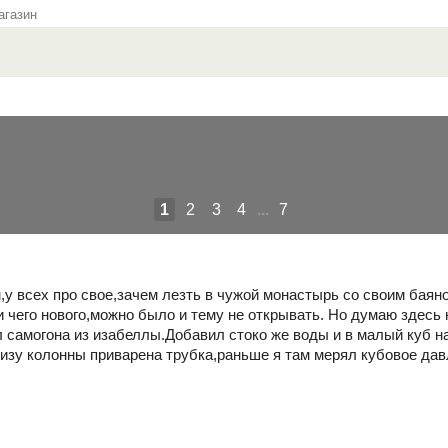
газин
1
2
3
4
...
7
,у всех про свое,зачем лезть в чужой монастырь со своим баян
чего нового,можно было и тему не открывать. Но думаю здесь н
л самогона из изабеллы.Добавил стоко же воды и в малый куб н
низу колонны приварена трубка,раньше я там мерял кубовое дав