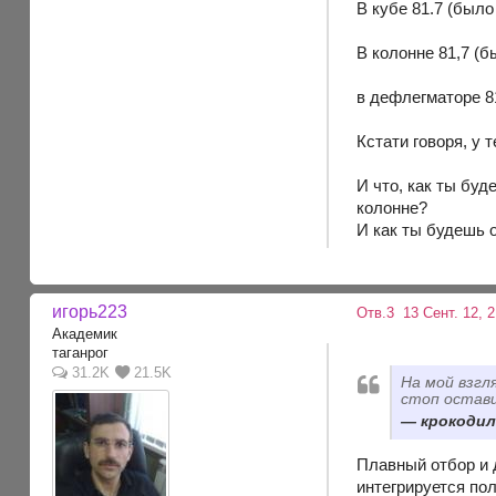
В кубе 81.7 (было
В колонне 81,7 (б
в дефлегматоре 81
Кстати говоря, у 
И что, как ты буд
колонне?
И как ты будешь о
игорь223
Отв.3
13 Сент. 12, 
Академик
таганрог
31.2K
21.5K
На мой взгл
стоп остави
крокодил,
Плавный отбор и 
интегрируется по