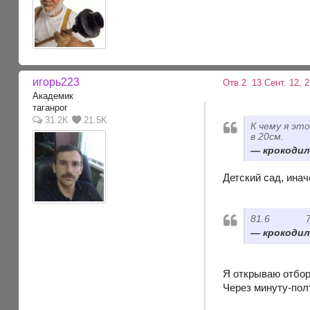
игорь223
Отв.2
13 Сент. 12, 
Академик
таганрог
31.2K
21.5K
К чему я эт
в 20см.
крокодил,
Детский сад, инач
81.6 76.9
крокодил,
Я открываю отбор
Через минуту-по