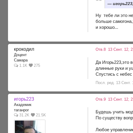
игорь223,
Ну тебе ли это н
больше самогона,т
и хорошо...
крокодил
Отв.8
13 Сент. 12, 
Доцент
Самара
Да Игорь223,это 
1.1K
275
длинные руки и у
Спустись с небес
Посл. ред. 13 Сент. 
игорь223
Отв.9
13 Сент. 12, 
Академик
таганрог
Будешь учить мод
31.2K
21.5K
По существу вопр
Любое управление