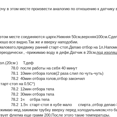
у в этом месте произвести аналогию по отношению к датчику в 
том месте соединяются царги.Нижняя 50см,верхняя100см.Сдела
рошо все видно.Так же и вверху наподобии.
 маловато,предвижу ранний старт-стоп.Делаю отбор на 1л.Напом
ереодически , -прижимаю воду в дефе.Датчик в 20см,
под изоля
ол.(20см ) Т.деф
0 после работы на себя 40 минут
 10мин отбора голов(2 раза слил по чуть-чуть)
2 40мин отбора голов,отбор закончил
рт-стоп на 0.5С*)
.2 12мин отбора тела
.2 30мин отбора тела
8.2 1ч отбра тела
 1.5ч старт-стоп в кубе мало спирта ,отбор делаю 800г
ежимаю мед.зажимом трубку вверху перед холодильником,что б
твует флегма еще грамм 200.После этого такие температуры.