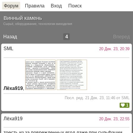
Форум
Правила
Вход
Поиск
Винный камень
Сырьё, оборудование, технологии виноделия
Назад
4
Вперед
SML
20 Дек. 23, 20:39
Лёха919
,
Посл. ред. 21 Дек. 23, 11:46 от SML
1
Лёха919
20 Дек. 23, 22:55
тоесть из за поврежденных ягод даже при сульфации