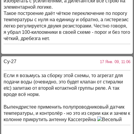
изобретать с усилителями, а дилетантски всё строю на
элементарной логике.
Такое построение даёт чёткое переключение по порогу
температуры с нуля на единицу и обратно, а гистерезис
легко регулируется двумя резисторами. Честно говоря,
я убрал 100-килоомники в своей схеме - порог и без того
чёткий, дребезга нет.
Су-27
17 Янв. 09, 11:06
Если я возьмусь за сборку этой схемы, то агрегат для
подачи воды (очевидно, это будет клапан от стиралки
etc) запитаю от второй котактной группы реле. А так
вроде всё норм.
Выпендристее применить полупроводниковый датчик
температуры, и контролёр - но это из серии как и зачем к
колонне прикрутить антенну Кассегрейна