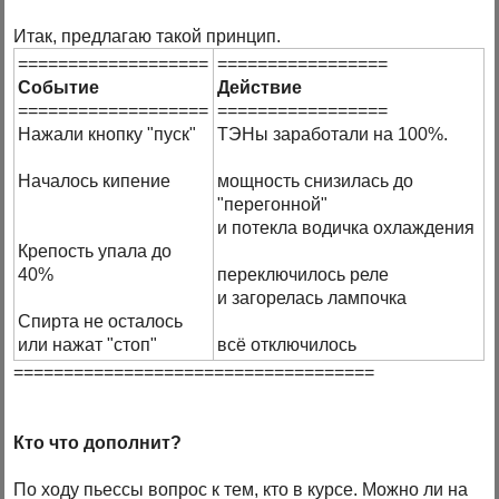
Итак, предлагаю такой принцип.
===================
=================
Событие
Действие
===================
=================
Нажали кнопку "пуск"
ТЭНы заработали на 100%.
Началось кипение
мощность снизилась до
"перегонной"
и потекла водичка охлаждения
Крепость упала до
40%
переключилось реле
и загорелась лампочка
Спирта не осталось
или нажат "стоп"
всё отключилось
====================================
Кто что дополнит?
По ходу пьессы вопрос к тем, кто в курсе. Можно ли на