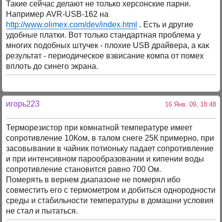
Такие сейчас делают не только херсонские парни.
Например AVR-USB-162 на
http://www.olimex.com/dev/index.html
. Есть и другие
удобные платки. Вот только стандартная проблема у
многих подобных штучек - плохие USB драйвера, а как
результат - периодическое взвисание компа от помех
вплоть до синего экрана.
игорь223
16 Янв. 09, 18:48
Терморезистор при комнатной температуре имеет
сопротивление 10Ком, в талом снеге 25К примерно, при
засовывании в чайник потионьку падает сопротивление
и при интенсивном парообразовании и кипении воды
сопротивление становится равно 700 Ом.
Померять в вернем диапазоне не померял ибо
совместить его с термометром и добиться однородности
среды и стабильности температуры в домашни условия
не стал и пытаться.