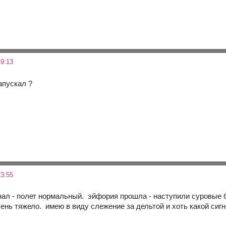
9:13
апускал ?
3:55
гнал - полет нормальный. эйфория прошла - наступили суровые 
ень тяжело. имею в виду слежение за дельтой и хоть какой сиг