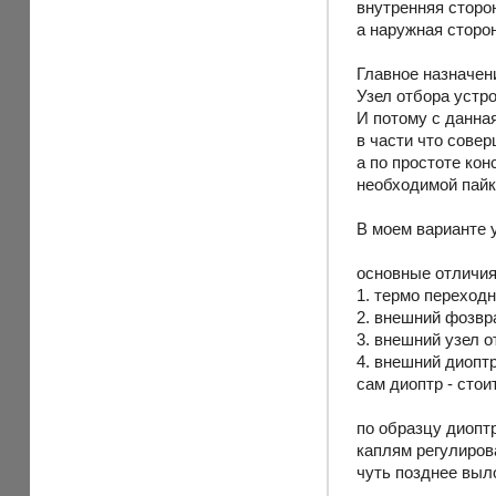
внутренняя сторон
а наружная сторон
Главное назначен
Узел отбора устро
И потому с данна
в части что сове
а по простоте ко
необходимой пайк
В моем варианте 
основные отличия 
1. термо переход
2. внешний фозвр
3. внешний узел 
4. внешний диопт
сам диоптр - сто
по образцу диопт
каплям регулирова
чуть позднее выл