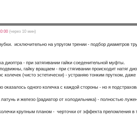
10:00
(через 10 мин)
рубки. исключительно на упругом трении - подбор диаметров тр
ка диоптра - при затягивании гайки соеденительной муфты.
подвижны, гайку вращаем - при стягивании проискодит натяг дио
 колечек (чисто эстетически) - устраняю тонким прутком, даже 
 оказалось одного колечка с каждой стороны - но я подстрахов
и латунь и железо (радиатор от холодильника) - полностью луже
 колечки крупным планом - черточки от эффекта преломления в 