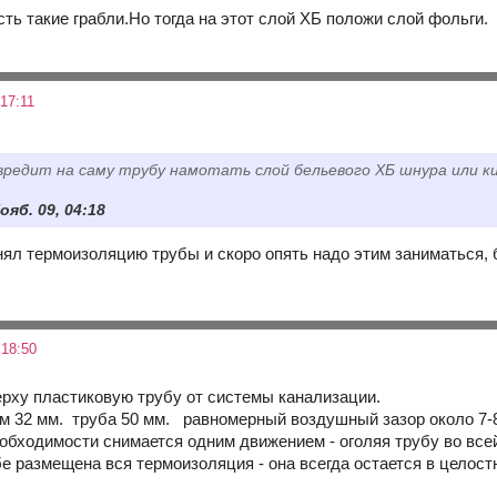
ть такие грабли.Но тогда на этот слой ХБ положи слой фольги.
17:11
вредит на саму трубу намотать слой бельевого ХБ шнура или 
Нояб. 09, 04:18
нял термоизоляцию трубы и скоро опять надо этим заниматься, 
 18:50
ерху пластиковую трубу от системы канализации.
м 32 мм. труба 50 мм. равномерный воздушный зазор около 7-
еобходимости снимается одним движением - оголяя трубу во всей
е размещена вся термоизоляция - она всегда остается в целост