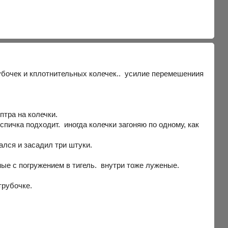
убочек и кплотнительных колечек.. усилие перемешениия
птра на колечки.
спичка подходит. иногда колечки загоняю по одному, как
ался и засадил три штуки.
ные с погружением в тигель. внутри тоже луженые.
трубочке.