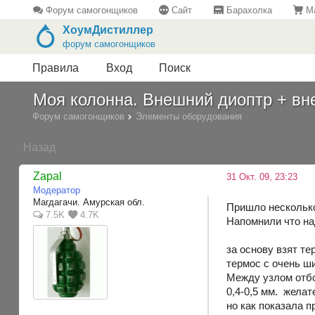
Форум самогонщиков
Сайт
Барахолка
Ма
ХоумДистиллер
форум самогонщиков
Правила
Вход
Поиск
Моя колонна. Внешний диоптр + вн
Форум самогонщиков
Элементы оборудования
Назад
Zapal
31 Окт. 09, 23:23
Модератор
Магдагачи. Амурская обл.
Пришло несколько
7.5K
4.7K
Напомнили что н
за основу взят те
термос с очень ши
Между узлом отбо
0,4-0,5 мм. желат
но как показала п