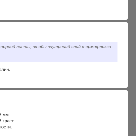
киперной ленты, чтобы внутрений слой термофлекса
блин.
8 мм.
 красе.
ности.