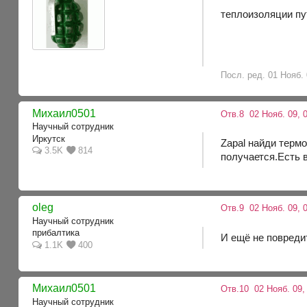
теплоизоляции пу
Посл. ред. 01 Нояб. 
Михаил0501
Отв.8
02 Нояб. 09, 0
Научный сотрудник
Иркутск
Zapal найди терм
3.5K
814
получается.Есть в
oleg
Отв.9
02 Нояб. 09, 
Научный сотрудник
прибалтика
И ещё не повреди
1.1K
400
Михаил0501
Отв.10
02 Нояб. 09,
Научный сотрудник