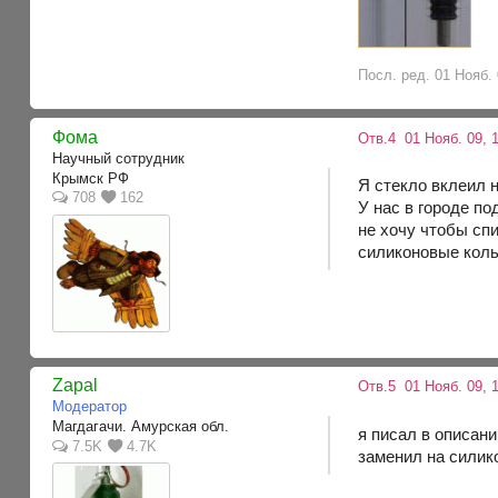
Посл. ред. 01 Нояб. 
Фома
Отв.4
01 Нояб. 09, 
Научный сотрудник
Крымск РФ
Я стекло вклеил 
708
162
У нас в городе п
не хочу чтобы спи
силиконовые коль
Zapal
Отв.5
01 Нояб. 09, 
Модератор
Магдагачи. Амурская обл.
я писал в описани
7.5K
4.7K
заменил на силик