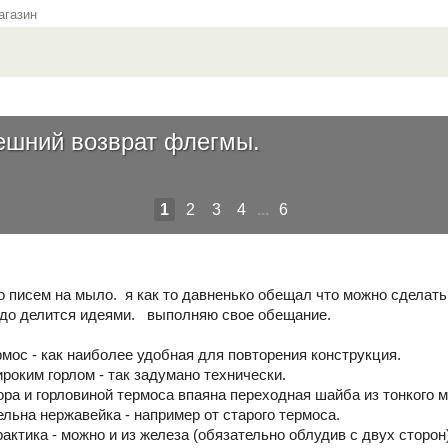
газин
ешний возврат флегмы.
1
2
3
4
...
6
 писем на мыло. я как то давненько обещал что можно сделать
адо делится идеями. выполняю свое обещание.
рмос - как наиболее удобная для повторения конструкция.
роким горлом - так задумано технически.
ра и горловиной термоса впаяна переходная шайба из тонкого 
ельна нержавейка - например от старого термоса.
рактика - можно и из железа (обязательно облудив с двух сторон)