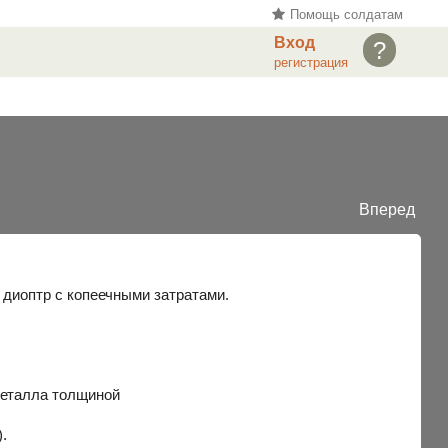
Помощь солдатам
Вход
?
регистрация
Вперед
 диоптр с копеечными затратами.
металла толщиной
.