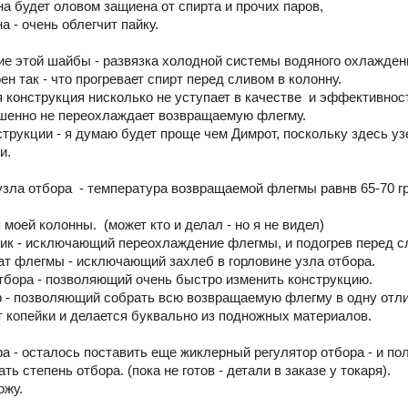
а будет оловом защиена от спирта и прочих паров,
а - очень облегчит пайку.
ие этой шайбы - развязка холодной системы водяного охлаждени
ен так - что прогревает спирт перед сливом в колонну.
я конструкция нисколько не уступает в качестве и эффективнос
ршенно не переохлаждает возвращаемую флегму.
нструкции - я думаю будет проще чем Димрот, поскольку здесь у
и.
узла отбора - температура возвращаемой флегмы равнв 65-70 г
моей колонны. (может кто и делал - но я не видел)
ник - исключающий переохлаждение флегмы, и подогрев перед сл
ат флегмы - исключающий захлеб в горловине узла отбора.
отбора - позволяющий очень быстро изменить конструкцию.
р - позволяющий собрать всю возвращаемую флегму в одну отл
ит копейки и делается буквально из подножных материалов.
ра - осталось поставить еще жиклерный регулятор отбора - и п
ть степень отбора. (пока не готов - детали в заказе у токаря).
ожу.