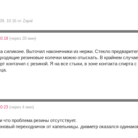
09, 10:16 от Zapal
10:19
(через 20 мин)
на силиконе. Выточил наконечники из нержи. Стекло предварите
одходящие резиновые колечки можно отыскать. В крайнем случае
рт контачил с резиной. Я на все стыки, в зоне контакта спирта
ца.
10:23
(через 4 мин)
и что проблема резины отсутствует.
оновый переходничок от капельницы. диаметр оказался одинако