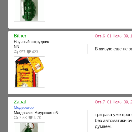
Bitner
Отв.6
01 Нояб. 09, 1
Научный сотрудник
NN
В живую еще не з
957
423
Zapal
Отв.7
01 Нояб. 09, 2
Модератор
Магдагачи. Амурская обл.
три раза уже про
7.5K
4.7K
без автоматики оч
думаем.