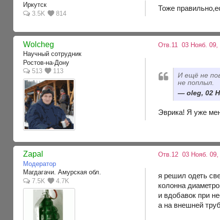
Иркутск
Тоже правильно,ес
3.5K
814
Wolcheg
Отв.11
03 Нояб. 09, 
Научный сотрудник
Ростов-на-Дону
513
113
И ещё не по
не поплыл.
oleg, 02 
Эврика! Я уже ме
Zapal
Отв.12
03 Нояб. 09,
Модератор
Магдагачи. Амурская обл.
я решил одеть св
7.5K
4.7K
колонна диаметро
и вдобавок при н
а на внешней труб