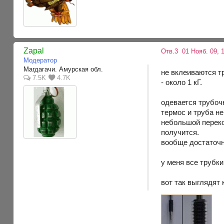
Zapal
Отв.3
01 Нояб. 09, 
Модератор
Магдагачи. Амурская обл.
не вклеиваются т
7.5K
4.7K
- около 1 кГ.
одевается трубоч
термос и труба не
небольшой перекос
получится.
вообще достаточно
у меня все трубк
вот так выглядят