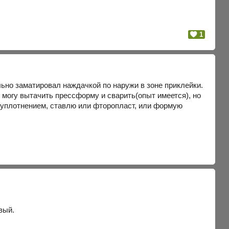
1
льно заматировал наждачкой по наружи в зоне приклейки.
 могу вытачить прессформу и сварить(опыт имеется), но
 с уплотнением, ставлю или фторопласт, или формую
вый.