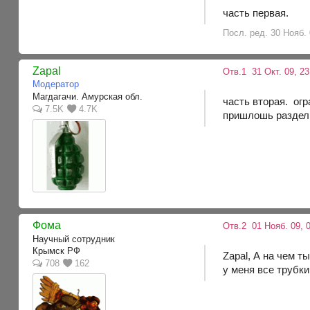
часть первая.
Посл. ред. 30 Нояб. 
Zapal
Отв.1
31 Окт. 09, 2
Модератор
Магдагачи. Амурская обл.
часть вторая. ог
7.5K
4.7K
пришлошь раздел
Фома
Отв.2
01 Нояб. 09, 0
Научный сотрудник
Крымск РФ
Zapal, А на чем 
708
162
у меня все трубки