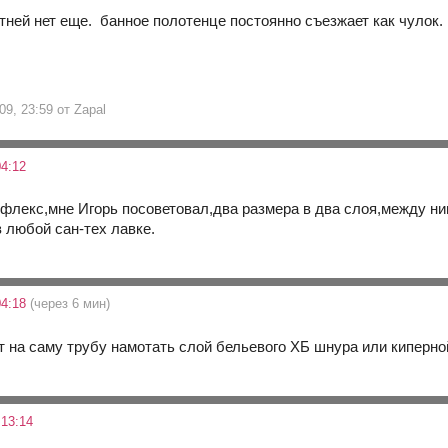
тней нет еще. банное полотенце постоянно съезжает как чулок.
09, 23:59 от Zapal
4:12
офлекс,мне Игорь посоветовал,два размера в два слоя,между н
 любой сан-тех лавке.
04:18
(через 6 мин)
т на саму трубу намотать слой бельевого ХБ шнура или киперн
 13:14