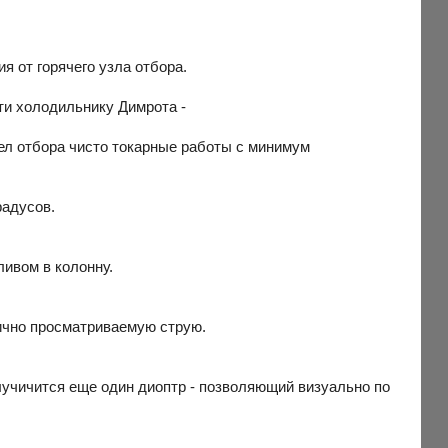
я от горячего узла отбора.
ти холодильнику Димрота -
зел отбора чисто токарные работы с минимум
радусов.
ивом в колонну.
ично просматриваемую струю.
олучичится еще один диоптр - позволяющий визуально по