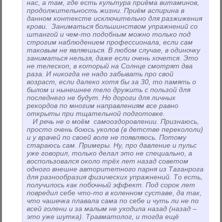
нас, а там, где есть культура приёма витаминов,
продолжительность жизни. Приём аспирина в
данном контексте исключительно для разжижения
крови. Заниматься большинством упражнений со
штангой и чем-то подобным можно только под
строгим наблюдением профессионала, если сам
таковым не являешься. В любом случае, в одиночку
заниматься нельзя, даже если очень хочется. Это
не телескоп, в который на Солнце смотрят два
раза. И никогда не надо забывать про свой
возраст, если далеко хотя бы за 30, то память о
былом и нынешнее тело дружить с пользой для
последнего не будут. Но дороги для личных
рекордов по многим направлениям все равно
открыты при тщательной подготовке.
И речь не о моём самооздоровлении. Признаюсь,
просто очень боюсь уколов (в детстве перекололи)
и у врачей по своей воле не появляюсь. Потому
стараюсь сам. Примеры. Ну, про давление и пульс
уже говорил, только делал это не специально, а
воспользовался около трёх лет назад советом
одного внешне авторитетного парня из Таганрога
для разнообразия физических упражнений. То есть,
получилось как побочный эффект. Под сорок лет
повредил себе что-то в коленном суставе, да так,
что чашечка плавала сама по себе и чуть ли не по
всей голени и за малым не уходила назад (назад –
это уже шутка). Травматолог, и тогда ещё