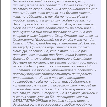
близкий знакомый, сказал, что готовь, мол,
штучку, и тебе всё сделают. Побывав как-то раз
до этого по скорой помощи в операционной тоже с
травмой ноги, я от страха, как бы это сказать,
чуть не обделался, и никуда не пошёл. Нога с
трудом залезала в штанину, ходил кое-как, но
делал приседания со штангой. И через несколько
месяцев стал даже подпрыгивать на этой ноге. С
радикулитом мне тоже повезло: со мной на год
старше учился даргинец Омар Омаров, кажется, из
Селемкента (Дагестан), он и отвёл меня на т/а.
Сказал : “Лешя, пойдем туда заниматься“. Век его
не забуду. Примеров ещё имеется и не только
моих. Да, собственно, кто я такой? Ещё раз
напомню: почитайте про Валентина Ивановича
Дикуля. Он точно здесь на форуме в ближайшем
будущем не появится, но узнать о нём надо, тогда
можно будет сравнить костоправов с методой…
Кстати, к аэробным упражнениям и, особенно, к
долгому бегу как спорту отношусь нейтрально-
отрицательно. У нас и так всё насыщается
кислородом, когда не надо, а тазобедренные с
коленными суставами и позвоночником у людей не
совсем для бега, и даже для ходьбы хреноваты…
Всё это,конечно,интересно, но я глубоко убеждён с
высоты своих чуть за 50 - посещение качалки -
ОБЯЗАТЕЛЬНО!!!Это и драйв,и кайф,и просто
движуха,а если в воскресенье в любую погоду на