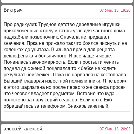
Виктрыч
07 Янв. 13, 19:26
Про радикулит. Трудное детство деревяные игрушки
приколоченные к полу и татры угля для частного дома
наджабили позвоночник. Сначала не придавал
значения. Прка не прижало так что боялся чихнуть и на
коленках до унитаза. Вызывал врача для рецепта
деклофенака и больничного. И все чаще и чеще.
Появилась закономерность. Если простыл и ченить
поднял да с женой поцапался то к бабке не ходить
результат неизбежен. Пока не нарвался на костоправа.
Бывший главврач известной поликлинники. Я не верил
в этого шарлатана но после первого же сеанса просек
что человек владеет предметом. Вставил что куда
положено за пару серий сеансов. Если кто в Екб
обращайтесь за телефоном. Знахарь зачетный.
алексей_алексей
07 Янв. 13, 20:03