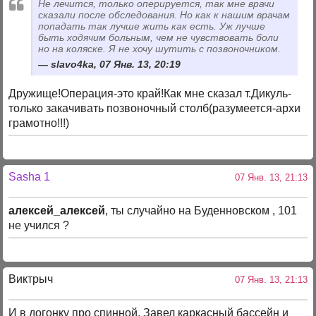
Не лечится, только оперируется, так мне врачи
сказали после обследования. Но как к нашим врачам
попадать так лучше жить как есть. Уж лучше
быть ходячим больным, чем не чувствовать боли
но на коляске. Я не хочу шутить с позвоночником.
slavo4ka, 07 Янв. 13, 20:19
Дружище!Операция-это край!Как мне сказал т.Дикуль-
только закачивать позвоночный столб(разумеется-архи
грамотно!!!)
Sasha 1
07 Янв. 13, 21:13
алексей_алексей
, ты случайно на Буденновском , 101
не учился ?
Виктрыч
07 Янв. 13, 21:13
И в догонку про спинной. Завел каркасный бассейн и