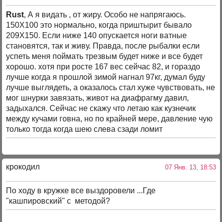
Rust
, А я видать , от жиру. Особо не напрягаюсь.
150Х100 это нормально, когда приштырит бывало
209Х150. Если ниже 140 опускается ноги ватные
становятся, так и живу. Правда, после рыбалки если
успеть меня поймать трезвым будет ниже и все будет
хорошо. хотя при росте 167 вес сейчас 82, и гораздо
лучше когда я прошлой зимой нагнал 97кг, думал буду
лучше выглядеть, а оказалось стал хуже чувствовать, не
мог шнурки завязать, живот на диафрагму давил,
задыхался. Сейчас не скажу что летаю как кузнечик
между кучами говна, но по крайней мере, давление чую
только тогда когда шею слева сзади ломит
крокодил
07 Янв. 13, 18:53
По ходу в кружке все выздоровели ...Где
"кашпировский" с методой?