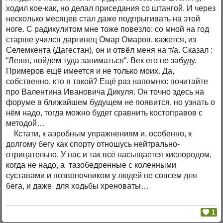
ходил кое-как, но делал приседания со штангой. И через
несколько месяцев стал даже подпрыгивать на этой
ноге. С радикулитом мне тоже повезло: со мной на год
старше учился даргинец Омар Омаров, кажется, из
Селемкента (Дагестан), он и отвёл меня на т/а. Сказал :
“Лешя, пойдем туда заниматься“. Век его не забуду.
Примеров ещё имеется и не только моих. Да,
собственно, кто я такой? Ещё раз напомню: почитайте
про Валентина Ивановича Дикуля. Он точно здесь на
форуме в ближайшем будущем не появится, но узнать о
нём надо, тогда можно будет сравнить костоправов с
методой…
Кстати, к аэробным упражнениям и, особенно, к
долгому бегу как спорту отношусь нейтрально-
отрицательно. У нас и так всё насыщается кислородом,
когда не надо, а тазобедренные с коленными
суставами и позвоночником у людей не совсем для
бега, и даже для ходьбы хреноваты…
1