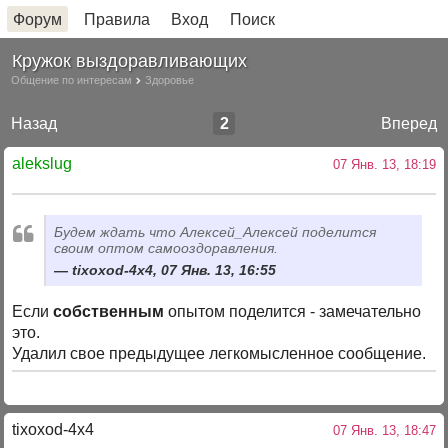
Форум
Правила
Вход
Поиск
Кружок выздоравливающих
Общение по интересам
Здоровье
Назад
2
Вперед
alekslug
07 Янв. 13, 18:19
Будем ждать что Алексей_Алексей поделится
своим оптом самооздоравления.
tixoxod-4x4, 07 Янв. 13, 16:55
Если
собственным
опытом поделится - замечательно
это.
Удалил свое предыдущее легкомысленное сообщение.
tixoxod-4x4
07 Янв. 13, 18:47