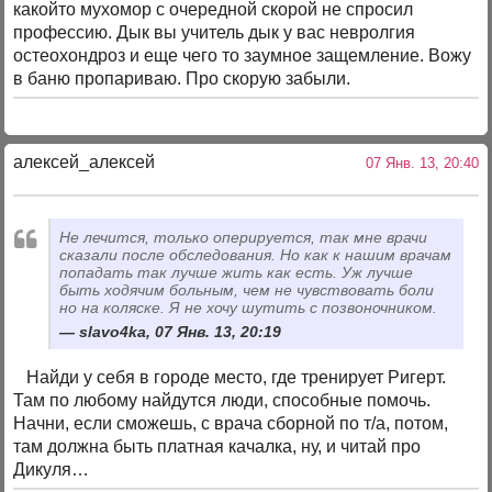
какойто мухомор с очередной скорой не спросил
профессию. Дык вы учитель дык у вас невролгия
остеохондроз и еще чего то заумное защемление. Вожу
в баню пропариваю. Про скорую забыли.
алексей_алексей
07 Янв. 13, 20:40
Не лечится, только оперируется, так мне врачи
сказали после обследования. Но как к нашим врачам
попадать так лучше жить как есть. Уж лучше
быть ходячим больным, чем не чувствовать боли
но на коляске. Я не хочу шутить с позвоночником.
slavo4ka, 07 Янв. 13, 20:19
Найди у себя в городе место, где тренирует Ригерт.
Там по любому найдутся люди, способные помочь.
Начни, если сможешь, с врача сборной по т/а, потом,
там должна быть платная качалка, ну, и читай про
Дикуля…