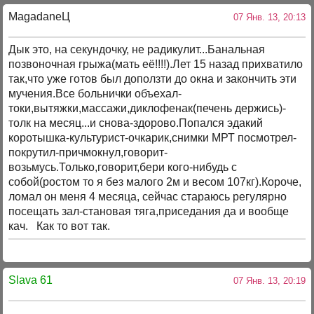
MagadaneЦ
07 Янв. 13, 20:13
Дык это, на секундочку, не радикулит...Банальная
позвоночная грыжа(мать её!!!!).Лет 15 назад прихватило
так,что уже готов был доползти до окна и закончить эти
мучения.Все больнички объехал-
токи,вытяжки,массажи,диклофенак(печень держись)-
толк на месяц...и снова-здорово.Попался эдакий
коротышка-культурист-очкарик,снимки МРТ посмотрел-
покрутил-причмокнул,говорит-
возьмусь.Только,говорит,бери кого-нибудь с
собой(ростом то я без малого 2м и весом 107кг).Короче,
ломал он меня 4 месяца, сейчас стараюсь регулярно
посещать зал-становая тяга,приседания да и вообще
кач. Как то вот так.
Slava 61
07 Янв. 13, 20:19