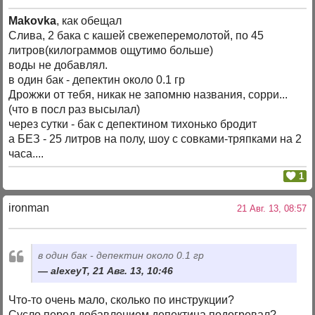
Makovka
, как обещал
Слива, 2 бака с кашей свежеперемолотой, по 45
литров(килограммов ощутимо больше)
воды не добавлял.
в один бак - депектин около 0.1 гр
Дрожжи от тебя, никак не запомню названия, сорри...
(что в посл раз высылал)
через сутки - бак с депектином тихонько бродит
а БЕЗ - 25 литров на полу, шоу с совками-тряпками на 2
часа....
1
ironman
21 Авг. 13, 08:57
в один бак - депектин около 0.1 гр
alexeyT, 21 Авг. 13, 10:46
Что-то очень мало, сколько по инструкции?
Сусло перед добавлением депектина подогревал?