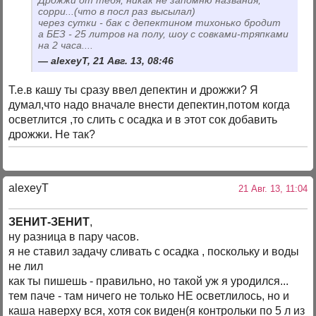
сорри...(что в посл раз высылал)
через сутки - бак с депектином тихонько бродит
а БЕЗ - 25 литров на полу, шоу с совками-тряпками
на 2 часа....
alexeyT, 21 Авг. 13, 08:46
Т.е.в кашу ты сразу ввел депектин и дрожжи? Я
думал,что надо вначале внести депектин,потом когда
осветлится ,то слить с осадка и в этот сок добавить
дрожжи. Не так?
alexeyT
21 Авг. 13, 11:04
ЗЕНИТ-ЗЕНИТ
,
ну разница в пару часов.
я не ставил задачу сливать с осадка , поскольку и воды
не лил
как ты пишешь - правильно, но такой уж я уродился...
тем паче - там ничего не только НЕ осветлилось, но и
каша наверху вся, хотя сок виден(я контрольки по 5 л из