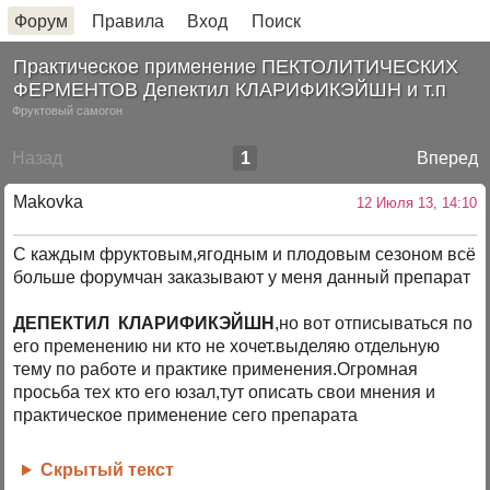
Форум
Правила
Вход
Поиск
Практическое применение ПЕКТОЛИТИЧЕСКИХ
ФЕРМЕНТОВ Депектил КЛАРИФИКЭЙШН и т.п
Фруктовый самогон
Назад
1
Вперед
Makovka
12 Июля 13, 14:10
С каждым фруктовым,ягодным и плодовым сезоном всё
больше форумчан заказывают у меня данный препарат
ДЕПЕКТИЛ КЛАРИФИКЭЙШН
,но вот отписываться по
его пременению ни кто не хочет.выделяю отдельную
тему по работе и практике применения.Огромная
просьба тех кто его юзал,тут описать свои мнения и
практическое применение сего препарата
Скрытый текст