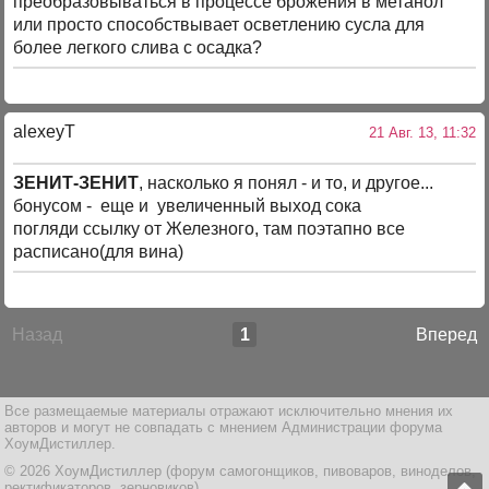
преобразовываться в процессе брожения в метанол
или просто способствывает осветлению сусла для
более легкого слива с осадка?
alexeyT
21 Авг. 13, 11:32
ЗЕНИТ-ЗЕНИТ
, насколько я понял - и то, и другое...
бонусом - еще и увеличенный выход сока
погляди ссылку от Железного, там поэтапно все
расписано(для вина)
Назад
1
Вперед
Все размещаемые материалы отражают исключительно мнения их
авторов и могут не совпадать с мнением Администрации форума
ХоумДистиллер.
© 2026 ХоумДистиллер (форум самогонщиков, пивоваров, виноделов,
ректификаторов, зерновиков)