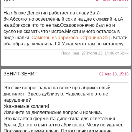
На яблоке Депектин работает на славу.За 7-
8ч.Абсолютно осветлённый сок и на дне склизкий ил.А
на абрикосе что то не так.Осадок конечно был но и
сусло не сказать что чистое.Мякоти много осталось в
виде шапки.
[Самогон из абрикоса. Страница 35]
. Кстати
оба образца уехали на ГХ.Узнаем что там по метанолу
Посл. ред. 27 Июля 13, 14:46 от Урий
ЗЕНИТ-ЗЕНИТ
02 Авг. 13, 15:16
Этот же вопрос задал на ветке про абрикосовый
дистиллят. Здесь дублирую. Надеюсь,что это не
нарушение?
Уважаемые коллеги!
Извините за диллетанские вопросы новичка.
Это касается фермента дипектила для осветления
браги. До этого выгнал из абрикосов. Мезгу не удалял.
Получилось изумительно. Потом почитал мнение