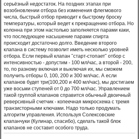
серьёзный недостаток. На поздних этапах при
возобновлении отбора без изменения флегмового
числа, быстрый отбор приводит к быстрому броску
температуры, который ведет к прекращению отбора. Но
колонна при этом настолько заполняется парами каки,
что последующее насышение парами спирта
происходит достаточно долго. Введение второго
клапана в систему позволит иметь несколько уровней
отбора. Если первый клапан "старт-стопает" отбор с
интенсивностью - допустим - 100 мл/час, а второй - 200,
то, по разному включая и выключая их, мы сможем
получить отборы 0, 100, 200 и 300 мл/час. А если
клапанов будет три(100,200 и 400 мл/час), мы достигаем
уже восьми ступеней от 0 до 700 мл/час. Управлением
такой группой клапанов справится обычный двоичный
реверсивный счетчик - копеечная микросхема с тремя
транзисторными ключами. Надо только продумать
алгоритм управления. Используя Солексовские
клапанчуки (Кулинар, спасибо), сделать такой блок
клапанов не составит особого труда.