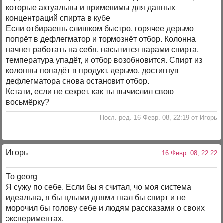
которые актуальны и применимы для данных
концентраций спирта в кубе.
Если отбираешь слишком быстро, горячее дерьмо
попрёт в дефлегматор и тормознёт отбор. Колонна
начнет работать на себя, насытится парами спирта,
температура упадёт, и отбор возобновится. Спирт из
колонны попадёт в продукт, дерьмо, достигнув
дефлегматора снова остановит отбор.
Кстати, если не секрет, как ты вычислил свою
восьмёрку?
Посл. ред. 16 Февр. 08, 22:19 от Игорь
Игорь
16 Февр. 08, 22:22
То georg
Я сужу по себе. Если бы я считал, чо моя система
идеальна, я бы цлыми днями гнал бы спирт и не
морочил бы голову себе и людям рассказами о своих
экспериментах.