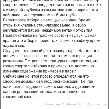
сопротивления. Провода датчика располагаются в 3-х
мм медной трубочки а сам датчик в цилиндрическом
набалдашнике сделанном из 6 мм трубки.
Регулировка отбора с помощью клапана. Время
открытия клапана стабилизированно, а отбор
регулируется паузой между моментами открытия.
Правая колонка на графике состоит из двух. Самая
правая это отбор в процентах, ближе к графику время
паузы в сек.
Смущает постоянный рост температуры. Насколько я
понимаю он как раз и говорит о том, что фракции
размазаны. Т.е. рост температуры говорит о том, что
кроме спирта я отбираю и примеси, т.е. постоянно
изменяю содержание примесей в паре?
Сейчас мне хочется просто определится на что
способен домашний метод ректификации. Т.е. где
начинаются издержки самого метода, а где ошибки
данной реализации метода, или ограничения
конкретной колоны.
Посл. ред. 28 Марта 08, 10:55 от igor_rus