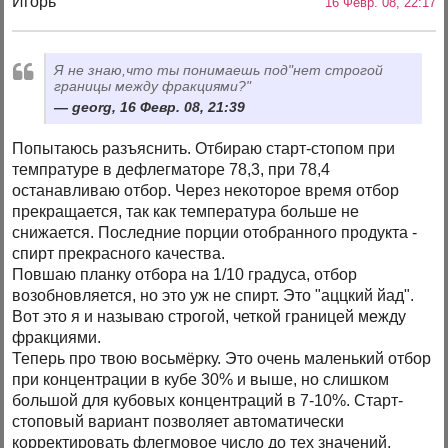
Игорь
16 Февр. 08, 22:17
Я не знаю,что ты понимаешь под"нет строгой
границы между фракциями?"
georg, 16 Февр. 08, 21:39
Попытаюсь разъяснить. Отбираю старт-стопом при
темпратуре в дефлегматоре 78,3, при 78,4
останавливаю отбор. Через некоторое время отбор
прекращается, так как температура больше не
снижается. Последние порции отобранного продукта -
спирт прекрасного качества.
Повшаю планку отбора на 1/10 градуса, отбор
возобновляется, но это уж не спирт. Это "аццкий йад".
Вот это я и называю строгой, четкой границей между
фракциями.
Теперь про твою восьмёрку. Это очень маленький отбор
при концентрации в кубе 30% и выше, но слишком
большой для кубовых концентраций в 7-10%. Старт-
стоповый вариант позволяет автоматически
корректировать флегмовое число до тех значений,