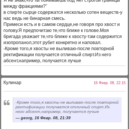
Я не знаю,что ты понимаешь под"нет строгой границы
между фракциями?"
в спирте сырце содержатся несколько сотен веществ-у
нас ведь не бинарная смесь.
Примеси есть и в самом сердце,не говоря про хвост и
голову.Я предпочитаю те,что ближе к голове.Моя
бригада уважает те,что ближе к хвосту-там содержится
изопропанол,этот рубит конкретно и наповал.
-Кроме того,я хвосты не выливаю-после повторной
ректификации получается отличный спирт.Из него
абсент,например, получается лучше
Кулинар
16 Февр. 08, 22:15
-Кроме того,я хвосты не выливаю-после повторной
ректификации получается отличный спирт.Из
него абсент,например, получается лучше
georg, 16 Февр. 08, 21:39