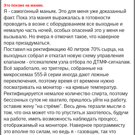
Это похоже на манию.
Я - самогонный маньяк. Это для меня уже доказанный
факт. Пока эта мания выражалась в готовности
проводить в возне с оборудованием все выходные и
немалую часть ночей, особых опасений это у меня не
вызывало. Но вчера я отмочил такое, что наверное
пора призадуматься.
Поставил на ректификацию 40 литров 70% сырца, на
выходных собрал и откатал новую схему управления
клапаном - отсекателем узла отбора по ДТМФ-сигналам.
Всё заработало, но триггеры, собранные на
микросхемах 555-й серии иногда дают ложные
переключения, поэтому время от времени нужно
посматривать на монитор - на кривые температур.
Ректифицируется немалое количество спирта, поэтому
бессонных суток не хватило, пришлось уйти на работу,
оставив жену "на стрёме". Весь день терзали мысли о
том, что она может что-то упустить,и захотелось, будучи
на работе, иметь возможность наблюдать процесс,
отображаемый на мониторе. Наверное программисту
это вполне по силам, но ведь я - газовщик, так что