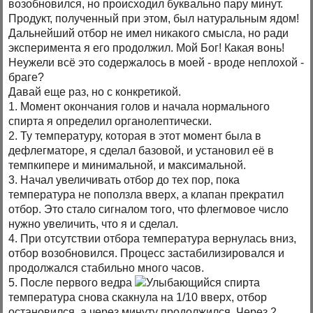
возобновился, но происходил буквально пару минут.
Продукт, полученный при этом, был натуральным ядом!
Дальнейший отбор не имел никакого смысла, но ради
эксперимента я его продолжил. Мой Бог! Какая вонь!
Неужели всё это содержалось в моей - вроде неплохой -
браге?
Давай еще раз, но с конкретикой.
1. Момент окончания голов и начала нормального
спирта я определил органолептически.
2. Ту температуру, которая в этот момент была в
дефлегматоре, я сделал базовой, и установил её в
темпкипере и минимальной, и максимальной.
3. Начал увеличивать отбор до тех пор, пока
температура не поползла вверх, а клапан прекратил
отбор. Это стало сигналом того, что флегмовое число
нужно увеличить, что я и сделал.
4. При отсутствии отбора температура вернулась вниз,
отбор возобновился. Процесс застабилизировался и
продолжался стабильно много часов.
5. После первого ведра
спирта
температура снова скакнула на 1/10 вверх, отбор
остановился, а через минуту продолжился. Через 2