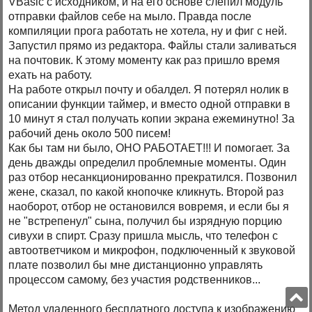
VBasic с исходником, и на его основе слепил модуль
отправки файлов себе на мыло. Правда после
компиляции прога работать не хотела, ну и фиг с ней.
Запустил прямо из редактора. Файлы стали заливаться
на почтовик. К этому моменту как раз пришло время
ехать на работу.
На работе открыл почту и обалдел. Я потерял нолик в
описании функции таймер, и вместо одной отправки в
10 минут я стал получать копии экрана ежеминутно! За
рабочий день около 500 писем!
Как бы там ни было, ОНО РАБОТАЕТ!!! И помогает. За
день дважды определил проблемные моменты. Один
раз отбор несанкционированно прекратился. Позвонил
жене, сказал, по какой кнопочке кликнуть. Второй раз
наоборот, отбор не остановился вовремя, и если бы я
не "встрепенул" сына, получил бы изрядную порцию
сивухи в спирт. Сразу пришла мысль, что телефон с
автоответчиком и микрофон, подключенный к звуковой
плате позволил бы мне дистанционно управлять
процессом самому, без участия родственников...
Метод удаленного бесплатного доступа к изображению