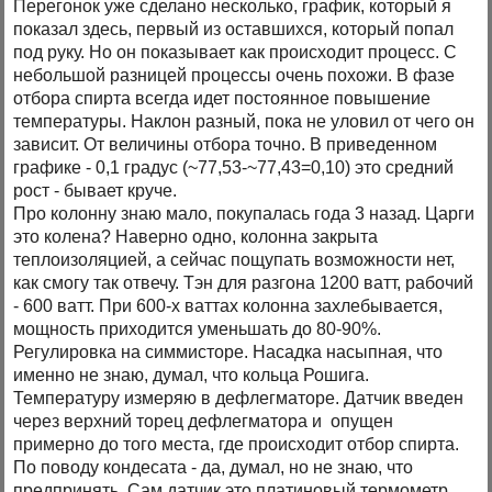
Перегонок уже сделано несколько, график, который я
показал здесь, первый из оставшихся, который попал
под руку. Но он показывает как происходит процесс. С
небольшой разницей процессы очень похожи. В фазе
отбора спирта всегда идет постоянное повышение
температуры. Наклон разный, пока не уловил от чего он
зависит. От величины отбора точно. В приведенном
графике - 0,1 градус (~77,53-~77,43=0,10) это средний
рост - бывает круче.
Про колонну знаю мало, покупалась года 3 назад. Царги
это колена? Наверно одно, колонна закрыта
теплоизоляцией, а сейчас пощупать возможности нет,
как смогу так отвечу. Тэн для разгона 1200 ватт, рабочий
- 600 ватт. При 600-х ваттах колонна захлебывается,
мощность приходится уменьшать до 80-90%.
Регулировка на симмисторе. Насадка насыпная, что
именно не знаю, думал, что кольца Рошига.
Температуру измеряю в дефлегматоре. Датчик введен
через верхний торец дефлегматора и опущен
примерно до того места, где происходит отбор спирта.
По поводу кондесата - да, думал, но не знаю, что
предпринять. Сам датчик это платиновый термометр