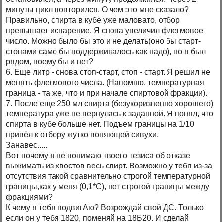
минуты цикл повторился. О чем это мне сказало?
Правильно, спирта в кубе уже маловато, отбор
превышает испарение. Я снова увеличил флегмовое
число. Можно было бы это и не делать(оно бы старт-
стопами само бы поддерживалось как надо), но я был
рядом, поему бы и нет?
6. Еще литр - снова стоп-старт, стоп - старт. Я решил не
менять флегмового числа. (Напомню, температурная
граница - та же, что и при начале спиртовой фракции).
7. После еще 250 мл спирта (безукоризненно хорошего)
температура уже не вернулась к заданной. Я понял, что
спирта в кубе больше нет. Подъем границы на 1/10
привёл к отбору жутко воняющей сивухи.
Занавес.....
Вот почему я не понимаю твоего тезиса об отказе
выжимать из хвостов весь спирт. Возможно у тебя из-за
отсутствия такой сравнительно строгой температурной
границы,как у меня (0,1*С), нет строгой границы между
фракциями?
К чему я тебя подвигАю? Возрождай свой ДС. Только
если он у тебя 1820, поменяй на 18Б20. И сделай