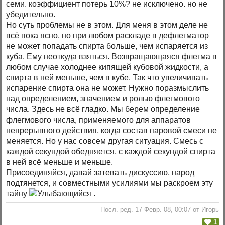
семи. коэффициент потерь 10%? не исключено. но не
убедительно.
Но суть проблемы не в этом. Для меня в этом деле не
всё пока ясно, но при любом раскладе в дефлегматор
не может попадать спирта больше, чем испаряется из
куба. Ему неоткуда взяться. Возвращающаяся флегма в
любом случае холоднее кипящей кубовой жидкости, а
спирта в ней меньше, чем в кубе. Так что увеличивать
испарение спирта она не может. Нужно поразмыслить
над определением, значением и ролью флегмового
числа. Здесь не всё гладко. Мы берем определение
флегмового числа, применяемого для аппаратов
непрерывного действия, когда состав паровой смеси не
меняется. Но у нас совсем другая ситуация. Смесь с
каждой секундой обедняется, с каждой секундой спирта
в ней всё меньше и меньше.
Присоединяйся, давай затевать дискуссию, народ
подтянется, и совместными усилиями мы раскроем эту
тайну
.
Посл. ред. 17 Февр. 08, 00:07 от Игорь
1