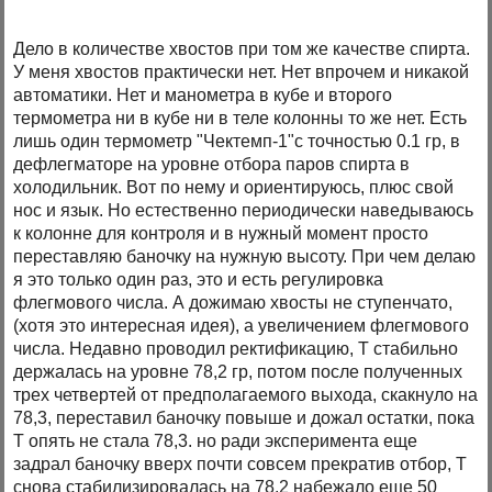
Дело в количестве хвостов при том же качестве спирта.
У меня хвостов практически нет. Нет впрочем и никакой
автоматики. Нет и манометра в кубе и второго
термометра ни в кубе ни в теле колонны то же нет. Есть
лишь один термометр "Чектемп-1"с точностью 0.1 гр, в
дефлегматоре на уровне отбора паров спирта в
холодильник. Вот по нему и ориентируюсь, плюс свой
нос и язык. Но естественно периодически наведываюсь
к колонне для контроля и в нужный момент просто
переставляю баночку на нужную высоту. При чем делаю
я это только один раз, это и есть регулировка
флегмового числа. А дожимаю хвосты не ступенчато,
(хотя это интересная идея), а увеличением флегмового
числа. Недавно проводил ректификацию, Т стабильно
держалась на уровне 78,2 гр, потом после полученных
трех четвертей от предполагаемого выхода, скакнуло на
78,3, переставил баночку повыше и дожал остатки, пока
Т опять не стала 78,3. но ради эксперимента еще
задрал баночку вверх почти совсем прекратив отбор, Т
снова стабилизировалась на 78.2 набежало еще 50