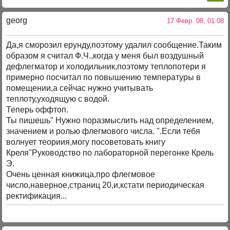
georg
17 Февр. 08, 01:08
Да,я сморозил ерунду,поэтому удалил сообщение.Таким
образом я считал Ф.Ч.,когда у меня был воздушный
дефлегматор и холодильник,поэтому теплопотери я
примерно посчитал по повышению температуры в
помещении,а сейчас нужно учитывать
теплоту,уходящую с водой.
Теперь оффтоп.
Ты пишешь" Нужно поразмыслить над определением,
значением и ролью флегмового числа. ".Если тебя
волнует теориия,могу посоветовать книгу
Креля"Руководство по лабораторной перегонке Крель
Э.
Очень ценная книжица,про флегмовое
число,наверное,страниц 20,и,кстати периодическая
ректификация...