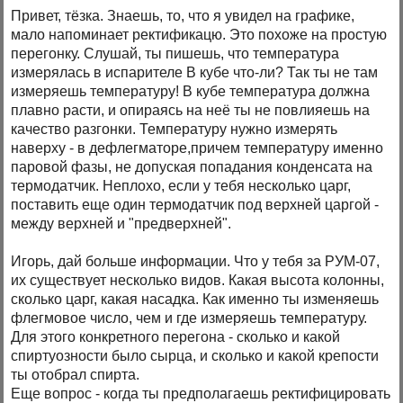
Привет, тёзка. Знаешь, то, что я увидел на графике,
мало напоминает ректификацю. Это похоже на простую
перегонку. Слушай, ты пишешь, что температура
измерялась в испарителе В кубе что-ли? Так ты не там
измеряешь температуру! В кубе температура должна
плавно расти, и опираясь на неё ты не повлияешь на
качество разгонки. Температуру нужно измерять
наверху - в дефлегматоре,причем температуру именно
паровой фазы, не допуская попадания конденсата на
термодатчик. Неплохо, если у тебя несколько царг,
поставить еще один термодатчик под верхней царгой -
между верхней и "предверхней".
Игорь, дай больше информации. Что у тебя за РУМ-07,
их существует несколько видов. Какая высота колонны,
сколько царг, какая насадка. Как именно ты изменяешь
флегмовое число, чем и где измеряешь температуру.
Для этого конкретного перегона - сколько и какой
спиртуозности было сырца, и сколько и какой крепости
ты отобрал спирта.
Еще вопрос - когда ты предполагаешь ректифицировать