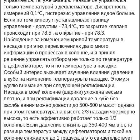
управляется, ты уже знаешь. Раньше он управлялся
только температурой в дефлегматоре. Дискретность
измерений 0,1*С, гистерезис управления вдвое больше.
Если по темпкиперу я устанавливаю границу
управления - допустим - 78,4*С, то закрытие клапана
происходит при 78,5 , а открытие - при 78,3.
Наблюдение за изменением кривой температуры в
насадке при этих переключениях дало много
информации о процессах в колонне, и я принял
решение управлять отбором не только по температуре
в дефлегматоре, но и по температуре в насадке.
Особый интерес вызывает изучение влияния давления
в кубе на изменение температуры в насадке. Этому я
уделю внимание при следующей ректификации.
Насадка в моей колонне (шарики) уложена весьма
плотно, и при ректификации давление в кубе без
захлбывания можно довести до 500-600 мм.в.ст, однако
при этом температура на высоте 2/3 насадки чрезмерно
высока, то есть эффективно работает только 1/3
колонны. Если давление снизить до 350-400 мм.в.ст, то
разница температур между дефлегматором и токой на
колонне снижается до 1 градуса, а это свидетельствует