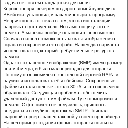
задача не совсем стандартная для меня.
Короче говоря, вечером по дороге домой купил диск
ВБейсика, установил, и начал мостырить программу.
Неприятность состояла в том, что на инсталляции
напрочь отсутствует хелп. Но самогонщику это не
помеха. А маньяка вообще остановить невозможно.
Сначала нашел возможность захвата изображения с
экрана и сохранения его в файл. Нашел два варианта,
использовал тот, который требует меньше ресурсов
памяти.
Однако сохраненное изображение (BMP) имело размер
почти 4 метра, и было малопригодно для отправки.
Поэтому познакомился с консольной версией RARa и
научился использовать её из бейсика. Сохраненные
файлики стали полегче - около 30 кб, и это очень меня
обрадовало. Следующая проблема - обеспечить
удалённый доступ к этим файлам. Тут я поморочился
немало. С фтп ничего не получилось, пришлось
внедриться в глубины протокола SMTP. Поискал
шаровой сервер - нашел таковой у своего провайдера.
Нашел пример создания формы отправки почты на