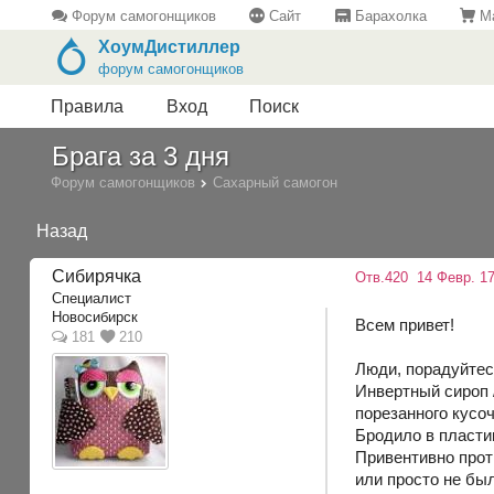
Форум самогонщиков
Сайт
Барахолка
Ма
ХоумДистиллер
форум самогонщиков
Правила
Вход
Поиск
Брага за 3 дня
Форум самогонщиков
Сахарный самогон
Назад
Сибирячка
Отв.420
14 Февр. 17
Специалист
Новосибирск
Всем привет!
181
210
Люди, порадуйтесь
Инвертный сироп 
порезанного кусо
Бродило в пласти
Привентивно прот
или просто не был