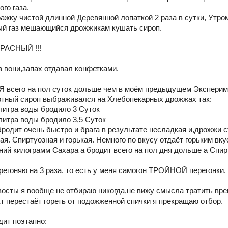
го газа.
жку чистой длинной Деревянной лопаткой 2 раза в сутки, Утро
ый газ мешающийся дрожжикам кушать сироп.
РАСНЫЙ !!!
з вони,запах отдавал конфетками.
сего на пол суток дольше чем в моём предыдущем Эксперим
ртный сироп выбраживался на Хлебопекарных дрожжах так:
 литра воды бродило 3 Суток
 литра воды бродило 3,5 Суток
бродит очень быстро и брага в результате несладкая и,дрожжи 
ая. Спиртуозная и горькая. Немного по вкусу отдаёт горьким вк
ний килограмм Сахара а бродит всего на пол дня дольше а Спирта
регоняю на 3 раза. то есть у меня самогон ТРОЙНОЙ перегонки.
ы я вообще не отбираю никогда,не вижу смысла тратить врем
кт перестаёт гореть от подожженной спички я прекращаю отбор.
дит поэтапно: