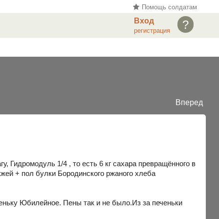
Помощь солдатам
Вход
?
регистрация
Вперед
у, Гидромодуль 1/4 , то есть 6 кг сахара превращённого в
жей + пол булки Бородинского ржаного хлеба
еньку Юбилейное. Пены так и не было.Из за печеньки