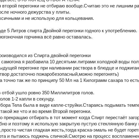
второй перегонки не отбираю вообще.Считаю это не лишним ра
осле ночного дежурства у плиты.
оксичными и не использую для кольцевания.
де 5 Литров спирта Двойной перегонки годного к употреблению.
огоночная горчинка всё равно оставалась.
производился из Спирта двойной перегонки
о самогона я разбавила 10 десятьми литрами холодной воды пол
дыдущей перегонке при наливании раствора в блюдце и поджигани
аствор достаточно пожаробезопасный,можно перегонять)
точно так же по принципу 50 Мл на 1 Килограмм сахара то есть
 в отбой ушло ровно 350 Миллилитров голов.
олов 1-2 капли в секунду.
тбора Тела была в виде капле-струйки.Стараясь подымать темп
такой же что и во время Второй перегонки.
 прекращаю отбирать в тот момент когда Спирт перестаёт загор
обно и поэтому я использую закрытую пустую стеклянную банку
просто чистая гладкая жесть,тогда краска-эмаль не будет горет
рта и пытаюсь поджечь спичкой.Смотрю на процесс воспламенени