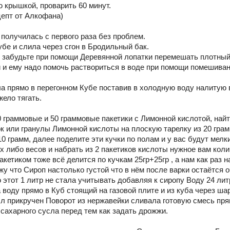
 крышкой, проварить 60 минут.
цепт от Алкофана)
 получилась с первого раза без проблем.
убе и слила через сгон в Бродильный бак.
 забудьте при помощи Деревянной лопатки перемешать плотный
 и ему надо помочь раствориться в воде при помощи помешиван
а прямо в перегонном Кубе поставив в холодную воду налитую 
жело тягать.
0 граммовые и 50 граммовые пакетики с Лимонной кислотой, найт
 или гранулы Лимонной кислоты на плоскую тарелку из 20 грамм
10 грамм, далее поделите эти кучки по полам и у вас будут мелк
х либо весов и набрать из 2 пакетиков кислоты нужное вам кол
кетиком тоже всё делится по кучкам 25гр+25гр , а нам как раз н
жу что Сироп настолько густой что в нём после варки остаётся
о этот 1 литр не стала учитывать добавляя к сиропу Воду 24 лит
 воду прямо в Куб стоящий на газовой плите и из куба через ша
ыл прикручен Поворот из нержавейки сливала готовую смесь пр
сахарного сусла перед тем как задать дрожжи.