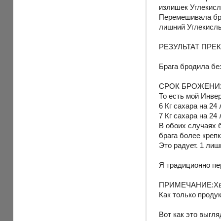
излишек Углекисло
Перемешивала бра
лишний Углекисл
РЕЗУЛЬТАТ ПРЕК
Брага бродила бе
СРОК БРОЖЕНИЯ в
То есть мой Инве
6 Кг сахара на 24
7 Кг сахара на 24
В обоих случаях 
брага более крепк
Это радует. 1 лиш
Я традиционно пе
ПРИМЕЧАНИЕ:Хвост
Как только проду
Вот как это выгля