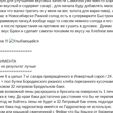
ую для улучшения вкусовых качеств Самогона уже вместо Боро
он вкусный и содержит сахар) , для начала буду добавлять маг
ока что жалко тратить он у меня на вес золота для варки пива),
нас в Новосибирске Ржаной солод есть в супермаркете Быстрон
 граммовую пачку.А вообще надо то совсем немного солода и ег
е и после прорастания на противне же сушить в духовке. Думаю
вкус Браги и сделает самогон похожим по вкусу на Хлебное вин
к !!!
===============
РИМЕНТА
 но результат лучше
===============
не 6 а целых 7 кг сахара превращённого в Инвертный сироп / 2
) + пол булки Бородинского ржаного хлеба порезанного кусочка
ковом 32 литровом Бродильном баке.
ив возможной пены раскрошила и бросила на поверхность 1 п
ка в тику. До края бака достаточно расстояния что бы не перел
тод не бойтесь пены не будет и 32 Литровый бак очень подходи
ке бака под гидрозатвор имеется но Гидрозатвор не использую.
ом или крышкой свинченнной с Фейри что бы брызги от брожения