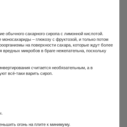
е обычного сахарного сиропа с лимонной кислотой.
 моносахариды – глюкозу с фруктозой, и только потом
роорганизмы на поверхности сахара, которые ждут более
я вредных микробов в браге нежелательна, поскольку
инвертирования считается необязательным, а в
ют всё-таки варить сироп.
ы.
еньшить огонь на плите к минимуму.