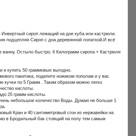
 Инвертный сироп лежащий на дне куба или кастрюли.
ия подцепляя Сироп с дна деревянной лопаткой.И всё
в ванну. Остыло быстро. 6 Килограмм сиропа + Кастрюля
и и купить 50 граммовые выгодно.
ового пакетика, поделите ножиком пополам и у вас
ие кучки по 5 Грамм . Таким образом можно легко
ичество кислоты.
адо 25 грамм кислоты.
 очень небольшое количество Воды. Думаю не больше 1
ра.
ровый Кран и 40 сантиметровый сгон из нержавейки на
ямо в Бродильный бак стоящий на полу тем самым