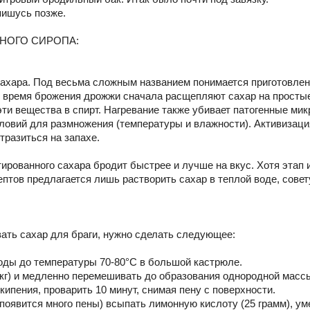
тпишусь позже.
НОГО СИРОПА:
ахара. Под весьма сложным названием понимается приготовлени
во время брожения дрожжи сначала расщепляют сахар на простые
ти вещества в спирт. Нагревание также убивает патогенные мик
ловий для размножения (температуры и влажности). Активизаци
тразиться на запахе.
тированного сахара бродит быстрее и лучше на вкус. Хотя этап 
птов предлагается лишь растворить сахар в теплой воде, совету
ать сахар для браги, нужно сделать следующее:
воды до температуры 70-80°C в большой кастрюле.
 кг) и медленно перемешивать до образования однородной масс
кипения, проварить 10 минут, снимая пену с поверхности.
появится много пены) всыпать лимонную кислоту (25 грамм), ум