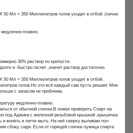
Х 50 Мл = 350 Миллилитров голов уходит в отбой. (лично
у медленно-плавно.
римерно 30% раствор по крепости.
едолго и быстро гаснет ,значит раствор достаточно
Х 50 Мл = 350 Миллилитров голов уходит в отбой.
илитров голов.Но это всё каждый сам пусть решает. Мне
больше с запасом не проблема.
ературу медленно-плавно.
аться от обычной спички.В ложке проверять Спирт на
 из под Аджики с железной резьбовой крышкой ,крышечка
ь и вонять и легче мыть. На неё сверху выливаю пол
я сбоку, сидя. Если от горящей спички лужица спирта