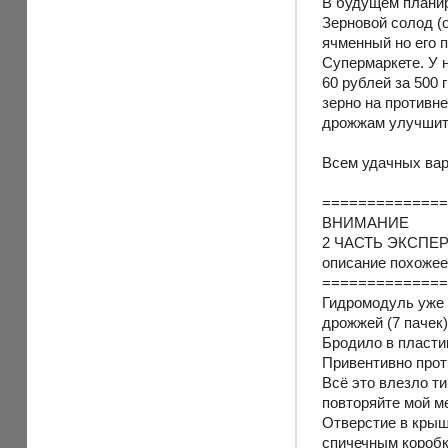
В будущем планир
Зерновой солод (
ячменный но его п
Супермаркете. У 
60 рублей за 500
зерно на противн
дрожжам улучшит 
Всем удачных варо
=============
ВНИМАНИЕ
2 ЧАСТЬ ЭКСПЕ
описание похожее
=============
Гидромодуль уже 
дрожжей (7 пачек
Бродило в пласти
Привентивно прот
Всё это влезло ти
повторяйте мой ме
Отверстие в крыш
спичечным коробк