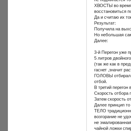
ХВОСТЫ во время 
восстановиться п
Да и считаю их т
Результат:
Получила на выхо
Но небольшая сам
Далее:
3-й Перегон уже 
5 литров двойног
(так же как в пре
гаснет ,значит р
ГОЛОВЫ отбирала 
отбой.
В третий перегон
Скорость отбора г
Затем скорость о
Далее принцип то 
ТЕЛО традиционно
возгорание не уд
не эмалированная,
чайной ложки спи