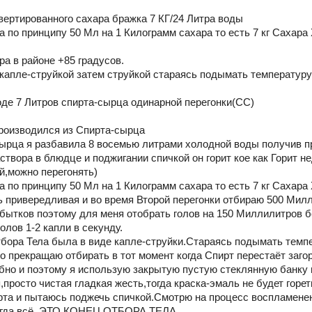
нвертированного сахара бражка 7 КГ/24 Литра воды
по принципу 50 Мл на 1 Килограмм сахара то есть 7 кг Сахара 
ра в районе +85 градусов.
 капле-струйкой затем струйкой стараясь подымать температур
де 7 Литров спирта-сырца одинарной перегонки(СС)
производился из Спирта-сырца
сырца я разбавила 8 восемью литрами холодной воды получив п
створа в блюдце и поджигании спичкой он горит кое как Горит н
,можно перегонять)
по принципу 50 Мл на 1 Килограмм сахара то есть 7 кг Сахара 
ь привередливая и во время Второй перегонки отбираю 500 Милл
убытков поэтому для меня отобрать голов на 150 Миллилитров 
олов 1-2 капли в секунду.
тбора Тела была в виде капле-струйки.Стараясь подымать темп
 прекращаю отбирать в тот момент когда Спирт перестаёт загор
обно и поэтому я использую закрытую пустую стеклянную банку
просто чистая гладкая жесть,тогда краска-эмаль не будет горет
рта и пытаюсь поджечь спичкой.Смотрю на процесс воспламенени
тогда всё, ЭТО КОНЕЦ ОТБОРА ТЕЛА.