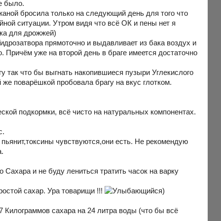
е было.
аной бросила только на следующий день для того что
йной ситуации. Утром видя что всё ОК и пены нет я
мка для дрожжей)
Гидрозатвора прямоточно и выдавливает из бака воздух и
. Причём уже на второй день в браге имеется достаточно
у так что бы выгнать накопившиеся пузыри Углекислого
 же поварёшкой пробовала брагу на вкус глотком.
еской подкормки, всё чисто на натуральных компонентах.
с.
и пьянит,токсины чувствуются,они есть. Не рекомендую
.
о Сахара и не буду лениться тратить часок на варку
ростой сахар. Ура товарищи !!!
)
7 Килограммов сахара на 24 литра воды (что бы всё