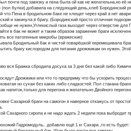
ыл почти под завязку и пена была ой как не желательна,но её н
 (пол булки) добавила на следующий день,хлеб Бородинский рж
 что Пена в бродильном баке не хлещет через край а нет авари
ский и закинула в брагу. (Бородинский просто отличная подкор
вообще не нужен,Углекислый газа выходит через отверстие для 
айти в бак не может и таким образом заражение браги исключено
ить все патогенные микробы (вражеские)
крывала Бродильный бак и чистой поварёшкой перемешивала браг
асытить брагу кислородом для питания дрожжикам он нужен. Этой
ово вся Бражка сбродила досуха за 3 дня без какой либо Химич
 осядут Дрожжики или что то предприму что бы ускорить процес
ьковатая но сухая без каких либо сладкостей. Пол стакана браг
как напиток,только для перегона и желательно Двойного перегона
овке Сахарной браги на самогон я наверное откажусь от простог
а.
кой Сахарного сиропа и не надо ждать 2 недели пока выбродит п
охожий Гидромодуль, добавлю ещё 1 кг Сахара ,то есть будет: 
Литровый бродильный бак. Итак было почти под завязку.