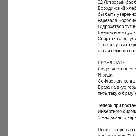
32 Литровый бак б
Бородинский хлеб
бы быть уверенной
нарезала Бородин
Гидрозатвор тут 
Внешний воздух з
Спирта что бы уб
1 раз в сутки от
газа и немного н
РЕЗУЛЬТАТ:
Люди, честное сл
Я рада.
Сейчас жду когда
Брага на вкус гор
пить такую брагу 
Теперь при постан
Инвертного сироп
1 Час возни с вар
Позже попробую п
влезло в мой 32 