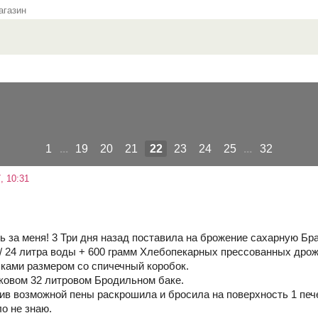
газин
1
...
19
20
21
22
23
24
25
...
32
, 10:31
 за меня! 3 Три дня назад поставила на брожение сахарную Браг
/ 24 литра воды + 600 грамм Хлебопекарных прессованных дрож
чками размером со спичечный коробок.
ковом 32 литровом Бродильном баке.
ив возможной пены раскрошила и бросила на поверхность 1 печ
о не знаю.