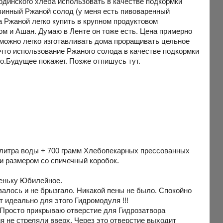
динского хлеба использовать в качестве подкормки
азинный Ржаной солод (у меня есть пивоваренный
 а Ржаной легко купить в крупном продуктовом
ом и Ашан. Думаю в Ленте он тоже есть. Цена примерно
о можно легко изготавливать дома проращивать цельное
 что использование Ржаного солода в качестве подкормки
о.Будущее покажет. Позже отпишусь тут.
4 литра воды + 700 грамм Хлебопекарных прессованных
ми размером со спичечный коробок.
еченьку Юбилейное.
ивалось и не брызгало. Никакой пены не было. Спокойно
т идеально для этого Гидромодуля !!!
 Просто прикрываю отверстие для Гидрозатвора
 не стреляли вверх. Через это отверстие выходит