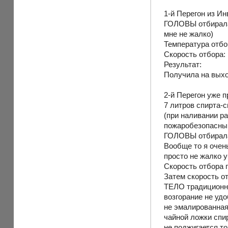
1-й Перегон из И
ГОЛОВЫ отбирала 
мне не жалко)
Температура отбо
Скорость отбора:
Результат:
Получила на выхо
2-й Перегон уже 
7 литров спирта-
(при наливании ра
пожаробезопасный
ГОЛОВЫ отбирала 
Вообще то я очен
просто не жалко 
Скорость отбора г
Затем скорость о
ТЕЛО традиционно
возгорание не уд
не эмалированная,
чайной ложки спи
не поджигается 