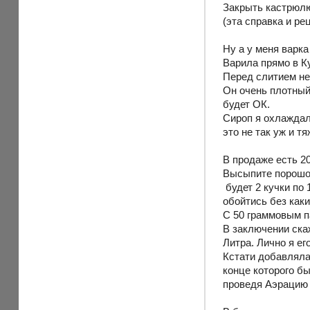
Закрыть кастрюлю
(эта справка и ре
Ну а у меня варка
Варила прямо в К
Перед слитием не
Он очень плотный
будет ОК.
Сироп я охлаждал
это не так уж и тя
В продаже есть 2
Высыпите порошок
будет 2 кучки по 
обойтись без каки
С 50 граммовым па
В заключении ска
Литра. Лично я ег
Кстати добавляла
конце которого б
проведя Аэрацию 