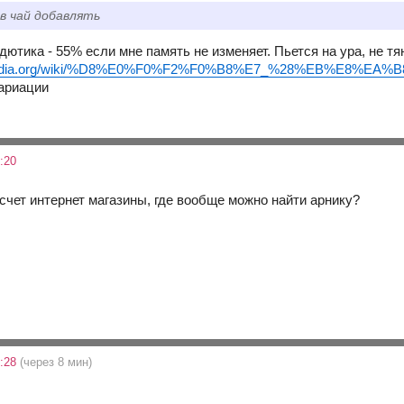
 в чай добавлять
дютика - 55% если мне память не изменяет. Пьется на ура, не тя
ikipedia.org/wiki/%D8%E0%F0%F2%F0%B8%E7_%28%EB%E8%EA%
ариации
:20
 счет интернет магазины, где вообще можно найти арнику?
5:28
(через 8 мин)