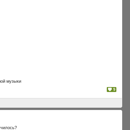
ной музыки
9
училось?