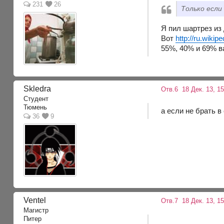
231
26
Только если
Я пил шартрез из 
Вот
http://ru.w
55%, 40% и 69% в
Skledra
Отв.6
18 Дек. 13, 15
Студент
Тюмень
а если не брать в
36
9
Ventel
Отв.7
18 Дек. 13, 1
Магистр
Питер