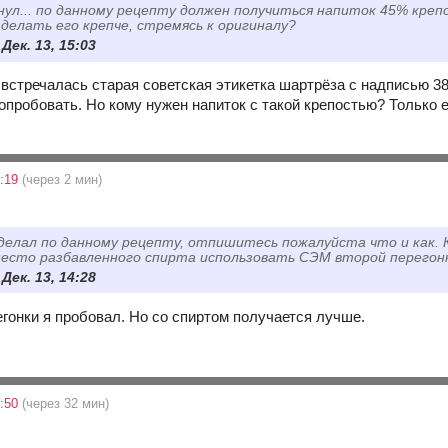
нул... по данному рецепту должен получиться напиток 45% креп
 делать его крепче, стремясь к оригиналу?
 Дек. 13, 15:03
т встречалась старая советская этикетка шартрёза с надписью 
опробовать. Но кому нужен напиток с такой крепостью? Только 
7:19
(через 2 мин)
делал по данному рецепту, отпишитесь пожалуйста что и как. 
место разбавленного спирта использовать СЭМ второй перегон
 Дек. 13, 14:28
гонки я пробовал. Но со спиртом получается лучше.
7:50
(через 32 мин)