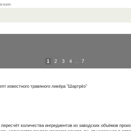
газин
1
2
3
4
...
7
пт известного травяного ликёра "Шартрёз"
пересчёт количества ингредиентов из заводских объёмов прои