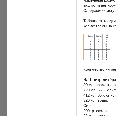
Изменение коснуло
зашкаливает норм
Сладкоежки могут
Таблица закладки
кол-во грамм на к
Количество ингре
На 1 литр ликёр
80 мл. ароматного
720 мл. 55 % спир
412 мл. 96% спирт
329 мл. воды,
Сироп:
200 гр. сахара,
88 мл. воды.