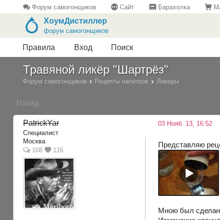
Форум самогонщиков
Сайт
Барахолка
Ма
ХоумДистиллер
форум самогонщиков
Правила
Вход
Поиск
Травяной ликёр "Шартрёз"
Форум самогонщиков
Рецепты напитков
Ликеры
Назад
PatrickYar
03 Нояб. 13, 16:52
Специалист
Москва
Представляю реце
168
116
Мною был сделан 