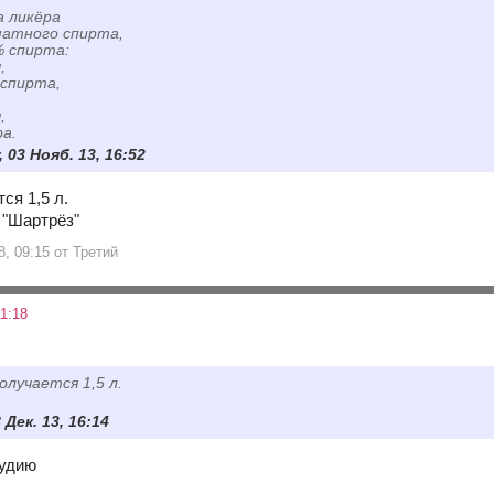
а ликёра
матного спирта,
% спирта:
,
 спирта,
,
ра.
, 03 Нояб. 13, 16:52
ся 1,5 л.
8, 09:15 от Третий
1:18
олучается 1,5 л.
 Дек. 13, 16:14
тудию