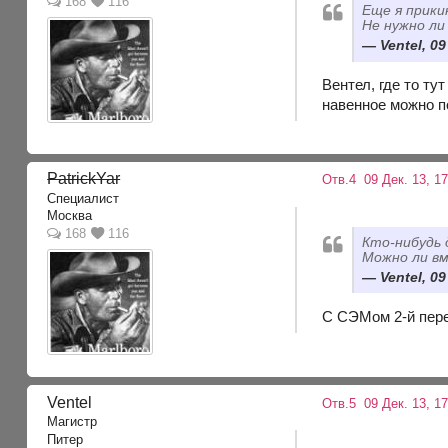
168
116
Еще я прики
Не нужно ли
Ventel, 09
Вентел, где то ту
навенное можно п
PatrickYar
Отв.4
09 Дек. 13, 1
Специалист
Москва
168
116
Кто-нибудь 
Можно ли в
Ventel, 09
С СЭМом 2-й пере
Ventel
Отв.5
09 Дек. 13, 1
Магистр
Питер