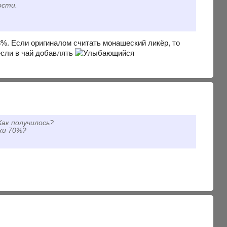
ости.
38%. Если оригиналом считать монашеский ликёр, то
если в чай добавлять
Как получилось?
ки 70%?