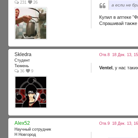
231
26
а если не б
Купил в аптеке "Фи
Спрашивай также в
Skledra
Отв.8
18 Дек. 13, 1
Студент
Тюмень
Ventel
, у нас таки
36
9
Alex52
Отв.9
18 Дек. 13, 1
Научный сотрудник
Н Новгород