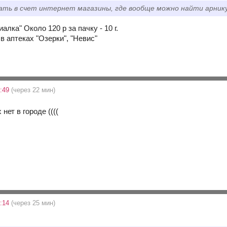
рать в счет интернет магазины, где вообще можно найти арник
алка" Около 120 р за пачку - 10 г.
 аптеках "Озерки", "Невис"
5:49
(через 22 мин)
х нет в городе ((((
6:14
(через 25 мин)