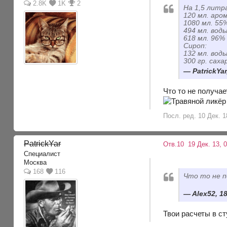
2.8K
1K
2
На 1,5 литр
120 мл. аро
1080 мл. 55
494 мл. воды
618 мл. 96%
Сироп:
132 мл. воды
300 гр. саха
PatrickYar
Что то не получает
Посл. ред. 10 Дек. 1
PatrickYar
Отв.10
19 Дек. 13, 0
Специалист
Москва
168
116
Что то не п
Alex52, 18
Твои расчеты в с