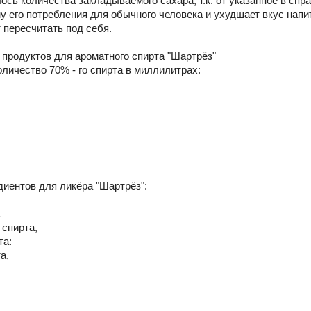
сь количества закладываемого сахара, т.к. от указанное в спра
у его потребления для обычного человека и ухудшает вкус напи
 пересчитать под себя.
 продуктов для ароматного спирта "Шартрёз"
оличество 70% - го спирта в миллилитрах:
диентов для ликёра "Шартрёз":
а
 спирта,
та:
а,