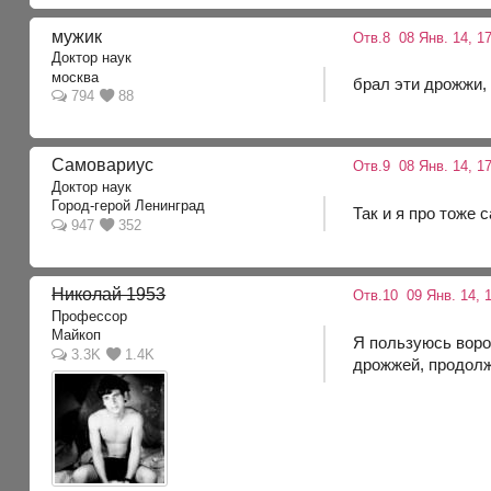
мужик
Отв.8
08 Янв. 14, 1
Доктор наук
москва
брал эти дрожжи
794
88
Самовариус
Отв.9
08 Янв. 14, 1
Доктор наук
Город-герой Ленинград
Так и я про тоже 
947
352
Николай 1953
Отв.10
09 Янв. 14, 1
Профессор
Майкоп
Я пользуюсь воро
3.3K
1.4K
дрожжей, продолж