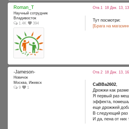
Roman_T
Отв.1
18 Дек. 13, 1
Научный сотрудник
Владивосток
Тут посмотри:
1.4K
394
[Брага на магази
-Jameson-
Отв.2
18 Дек. 13, 16
Новичок
Москва, Ижевск
СаВВа2602
,
9
1
Дрожжи как разме
Я первый раз меш
эффекта, помешал
еще дрожжей доба
В следующий раз 
И да, пена от них 