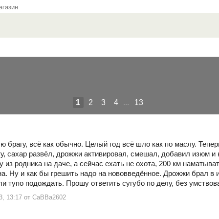
газин
1
2
3
4
...
13
ю брагу, всё как обычно. Целый год всё шло как по маслу. Теп
, сахар развёл, дрожжи активировал, смешал, добавил изюм и к
у из родника на даче, а сейчас ехать не охота, 200 км наматыват
а. Ну и как бы грешить надо на нововведённое. Дрожжи брал в 
и тупо подождать. Прошу ответить сугубо по делу, без умствов
13, 13:17 от СаВВа2602