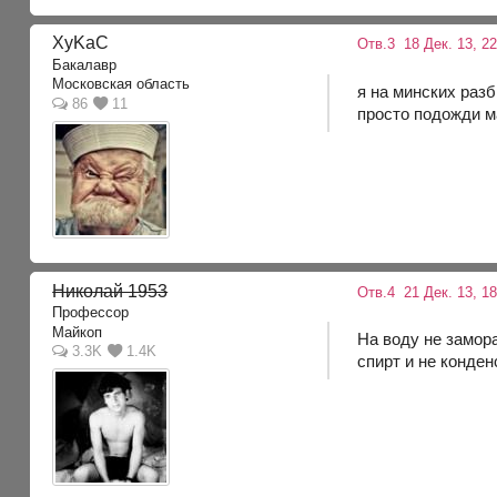
XyKaC
Отв.3
18 Дек. 13, 22
Бакалавр
Московская область
я на минских раз
86
11
просто подожди 
Николай 1953
Отв.4
21 Дек. 13, 18
Профессор
Майкоп
На воду не замор
3.3K
1.4K
спирт и не конденс