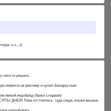
гда- х.з...:))
чего-то решать.
-
ре,повелся на рекламу и купил Беларусские
ом явный недоброд (брага сладкая)
ЕСЯТЬ! ДНЕЙ! Пока отстоялось, туда сюда, кошки мышки,
типа попробовать.