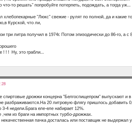
о что-то решать" попробуйте потерпеть, подождать, а тогда уж..
л хлебопекарные "Люкс" свежие - рулят по полной, да и какие т
ино,в Курской, что ли,
ои три литра получил в 1974г. Потом эпизодически до 86-го, а с 
хорошего
! ! ! Ну, это грабли...
:28
е спиртовые дрожжи концерна "Белгоспищепром" выпускают и в
не разбраживаются.На 20 литровую флягу пришлось добавить 0,4-
 3-4 недели.Брага еле-еле набирает 12%.
,чем из браги на импортных турбо-дрожжах.
 некачественная пачка досталась или поставщик не выдержал у