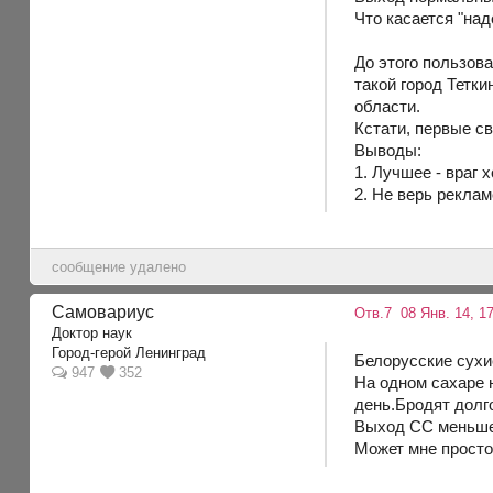
Что касается "над
До этого пользова
такой город Тетк
области.
Кстати, первые св
Выводы:
1. Лучшее - враг 
2. Не верь рекламе 
сообщение удалено
Самовариус
Отв.7
08 Янв. 14, 17
Доктор наук
Город-герой Ленинград
Белорусские сухи
947
352
На одном сахаре 
день.Бродят долго
Выход СС меньше 
Может мне просто