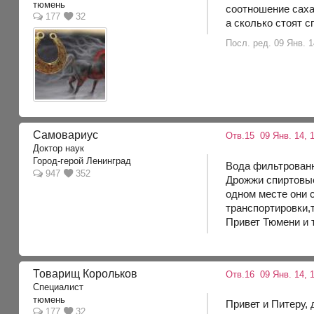
тюмень
соотношение сахар
177
32
а сколько стоят 
Посл. ред. 09 Янв. 
Самовариус
Отв.15
09 Янв. 14, 
Доктор наук
Город-герой Ленинград
Вода фильтрованна
947
352
Дрожжи спиртовые 
одном месте они с
транспортировки,т
Привет Тюмени и
Товарищ Корольков
Отв.16
09 Янв. 14, 1
Специалист
тюмень
Привет и Питеру, 
177
32