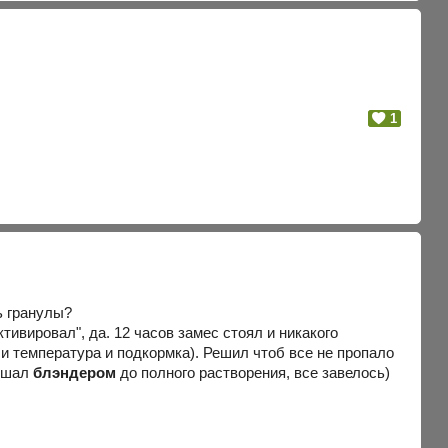
1
ь гранулы?
ивировал", да. 12 часов замес стоял и никакого
и температура и подкормка). Решил чтоб все не пропало
мешал
блэндером
до полного растворения, все завелось)