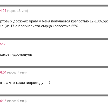
14:24
(через 13 мин)
ртовых дрожжах брага у меня получается крепостью 17-18%,брод
9 л (из 17 л браги)спирта-сырца крепостью 65%.
5:58
аков гидромодуль
16:04
(через 7 мин)
ть, а что такое гидромодуль ?
16:13
(через 9 мин)