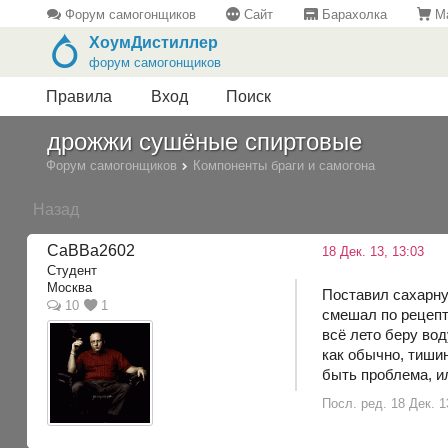
Форум самогонщиков
Сайт
Барахолка
Ма
ХоумДистиллер
форум самогонщиков
Правила
Вход
Поиск
дрожжи сушёные спиртовые
Форум самогонщиков
Компоненты браги и самогона
Назад
СаВВа2602
18 Дек. 13, 13:03
Студент
Москва
Поставил сахарну
10
1
смешал по рецепту
всё лето беру вод
как обычно, тишин
быть проблема, ил
Посл. ред. 18 Дек. 