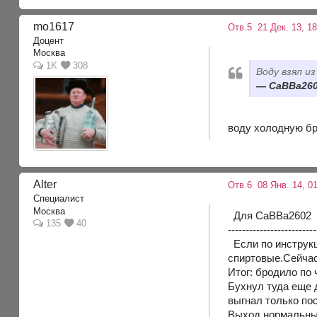
mo1617
Отв.5
21 Дек. 13, 1
Доцент
Москва
1K
308
Воду взял из
СаВВа2602
воду холодную брал
Alter
Отв.6
08 Янв. 14, 01
Специалист
Москва
Для СаВВа2602 
135
40
-------------------------
Если по инструкц
спиртовые.Сейчас
Итог: бродило по
Бухнул туда еще 
выгнал только пос
Выход нормальный