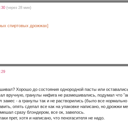
3:30
(через 28 мин)
нных спиртовых дрожжах]
:29
шивал? Хорошо до состояния однородной пасты или оставалис
ал вручную, гранулы нифига не размешивались, подумал что "акт
 замес - а гранулы так и не растворились (было все нормально 
вить, опять сделал все как на упаковке написано, но дрожжи 
мешал сразу блэндером, все ок, завелось.
таки прет, хотя и написано, что пеногасителя не надо.