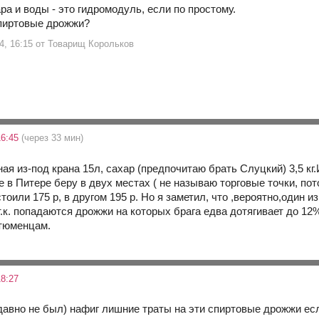
а и воды - это гидромодуль, если по простому.
спиртовые дрожжи?
14, 16:15 от Товарищ Корольков
16:45
(через 33 мин)
я из-под крана 15л, сахар (предпочитаю брать Слуцкий) 3,5 кг.
в Питере беру в двух местах ( не называю торговые точки, пото
тоили 175 р, в другом 195 р. Но я заметил, что ,вероятно,один
.к. попадаются дрожжи на которых брага едва дотягивает до 12
 тюменцам.
8:27
давно не был) нафиг лишние траты на эти спиртовые дрожжи если