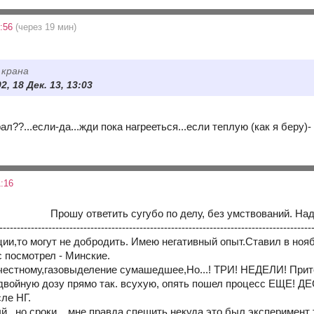
8:56
(через 19 мин)
 крана
, 18 Дек. 13, 13:03
??...если-да...жди пока нагрееться...если теплую (как я беру)- то
:16
Прошу ответить сугубо по делу, без умствований. Надо 
-----------------------------------------------------------------------------------------
ии,то могут не добродить. Имею негативный опыт.Ставил в нояб
 посмотрел - Минские.
 честному,газовыделение сумашедшее,Но...! ТРИ! НЕДЕЛИ! Прит
двойную дозу прямо так. всухую, опять пошел процесс ЕЩЕ! Д
ле НГ.
 , но сроки... мне правда спешить некуда,это был эксперимент 