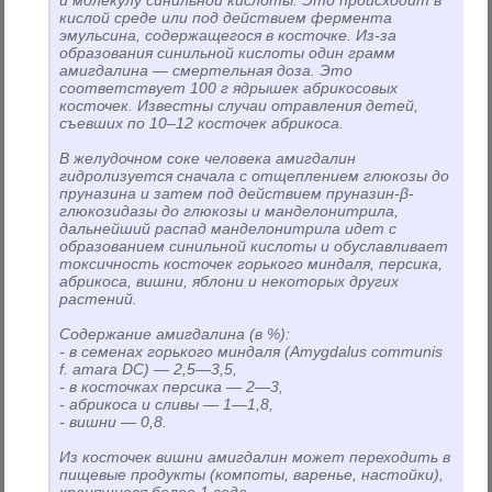
и молекулу синильной кислоты. Это происходит в
кислой среде или под действием фермента
эмульсина, содержащегося в косточке. Из-за
образования синильной кислоты один грамм
амигдалина — смертельная доза. Это
соответствует 100 г ядрышек абрикосовых
косточек. Известны случаи отравления детей,
съевших по 10–12 косточек абрикоса.
В желудочном соке человека амигдалин
гидролизуется сначала с отщеплением глюкозы до
пруназина и затем под действием пруназин-β-
глюкозидазы до глюкозы и манделонитрила,
дальнейший распад манделонитрила идет с
образованием синильной кислоты и обуславливает
токсичность косточек горького миндаля, персика,
абрикоса, вишни, яблони и некоторых других
растений.
Содержание амигдалина (в %):
- в семенах горького миндаля (Amygdalus communis
f. amara DC) — 2,5—3,5,
- в косточках персика — 2—3,
- абрикоса и сливы — 1—1,8,
- вишни — 0,8.
Из косточек вишни амигдалин может переходить в
пищевые продукты (компоты, варенье, настойки),