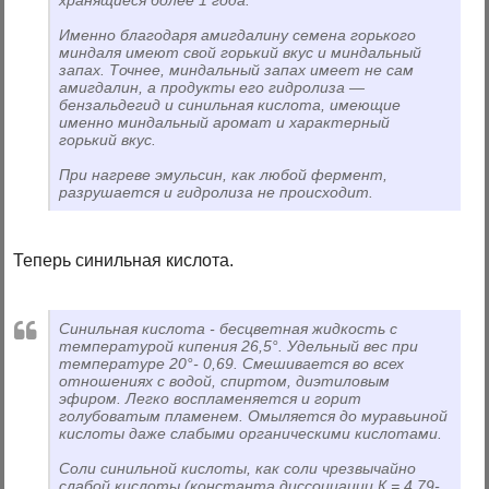
хранящиеся более 1 года.
Именно благодаря амигдалину семена горького
миндаля имеют свой горький вкус и миндальный
запах. Точнее, миндальный запах имеет не сам
амигдалин, а продукты его гидролиза —
бензальдегид и синильная кислота, имеющие
именно миндальный аромат и характерный
горький вкус.
При нагреве эмульсин, как любой фермент,
разрушается и гидролиза не происходит.
Теперь синильная кислота.
Синильная кислота - бесцветная жидкость с
температурой кипения 26,5°. Удельный вес при
температуре 20°- 0,69. Смешивается во всех
отношениях с водой, спиртом, диэтиловым
эфиром. Легко воспламеняется и горит
голубоватым пламенем. Омыляется до муравьиной
кислоты даже слабыми органическими кислотами.
Соли синильной кислоты, как соли чрезвычайно
слабой кислоты (константа диссоциации К = 4,79-