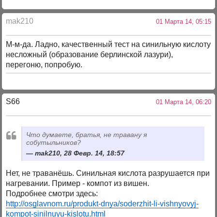
mak210
01 Марта 14, 05:15
М-м-да. Ладно, качественный тест на синильную кислоту
несложный (образование берлинской лазури),
перегоню, попробую.
S66
01 Марта 14, 06:20
Что думаете, братья, не травану я
собутыльников?
mak210, 28 Февр. 14, 18:57
Нет, не траванёшь. Синильная кислота разрушается при
нагревании. Пример - компот из вишен.
Подробнее смотри здесь:
http://osglavnom.ru/produkt-dnya/soderzhit-li-vishnyovyj-
kompot-sinilnuyu-kislotu.html