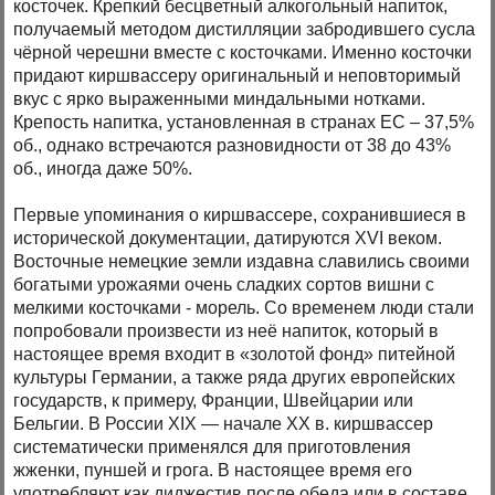
косточек. Крепкий бесцветный алкогольный напиток,
получаемый методом дистилляции забродившего сусла
чёрной черешни вместе с косточками. Именно косточки
придают киршвассеру оригинальный и неповторимый
вкус с ярко выраженными миндальными нотками.
Крепость напитка, установленная в странах ЕС – 37,5%
об., однако встречаются разновидности от 38 до 43%
об., иногда даже 50%.
Первые упоминания о киршвассере, сохранившиеся в
исторической документации, датируются XVI веком.
Восточные немецкие земли издавна славились своими
богатыми урожаями очень сладких сортов вишни с
мелкими косточками - морель. Со временем люди стали
попробовали произвести из неё напиток, который в
настоящее время входит в «золотой фонд» питейной
культуры Германии, а также ряда других европейских
государств, к примеру, Франции, Швейцарии или
Бельгии. В России XIX — начале XX в. киршвассер
систематически применялся для приготовления
жженки, пуншей и грога. В настоящее время его
употребляют как диджестив после обеда или в составе