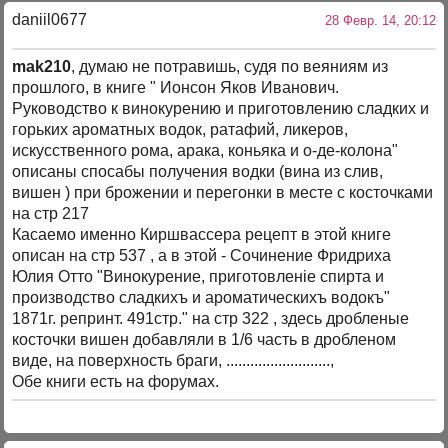
daniil0677
28 Февр. 14, 20:12
mak210
, думаю не потравишь, судя по веяниям из
прошлого, в книге " Ионсон Яков Иванович.
Руководство к винокурению и приготовлению сладких и
горьких ароматных водок, ратафий, ликеров,
искусственного рома, арака, коньяка и о-де-колона"
описаны спосабы получения водки (вина из слив,
вишен ) при брожении и перегонки в месте с косточками
на стр 217
Касаемо именно Киршвассера рецепт в этой книге
описан на стр 537 , а в этой - Сочинение Фридриха
Юлия Отто "Винокурение, приготовленiе спирта и
производство сладкихъ и ароматическихъ водокъ"
1871г. репринт. 491стр." на стр 322 , здесь дробленые
косточки вишен добавляли в 1/6 часть в дробленом
виде, на поверхность браги, ..........................,
Обе книги есть на форумах.