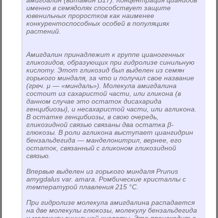
амигдалин (витамин В17). Концентрация цианидов
именно в семядолях способствует защите
ювенильных проростков как наименее
конкурентоспособных особей в популяциях
растений.
Амигдалин принадлежит к группе цианогенных
гликозидов, образующих при гидролизе синильную
кислоту. Этот гликозид был выделен из семян
горького миндаля, за что и получил свое название
(греч. μ — «миндаль»). Молекула амигдалина
состоит из сахаристой части, или гликона (в
данном случае это остаток дисахарида
генцибиозы), и несахаристой части, или агликона.
В остатке генцибиозы, в свою очередь,
гликозидной связью связаны два остатка β-
глюкозы. В роли агликона выступает циангидрин
бензальдегида — манделонитрил, вернее, его
остаток, связанный с гликоном гликозидной
связью.
Впервые выделен из горького миндаля Prunus
amygdalus var. amara. Ромбические кристаллы с
температурой плавления 215 °C.
При гидролизе молекула амигдалина распадается
на две молекулы глюкозы, молекулу бензальдегида