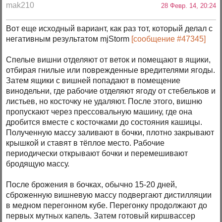
mak210
28 Февр. 14, 20:24
Вот еще исходный вариант, как раз тот, который делал с
негативным результатом mjStоrm
[сообщение #47345]
Спелые вишни отделяют от веток и помещают в ящики,
отбирая гнилые или поврежденные вредителями ягоды.
Затем ящики с вишней попадают в помещение
винодельни, где рабочие отделяют ягоду от стебельков и
листьев, но косточку не удаляют. После этого, вишню
пропускают через прессовальную машину, где она
дробится вместе с косточками до состояния кашицы.
Полученную массу заливают в бочки, плотно закрывают
крышкой и ставят в тёплое место. Рабочие
периодически открывают бочки и перемешивают
бродящую массу.
После брожения в бочках, обычно 15-20 дней,
сброженную вишневую массу подвергают дистилляции
в медном перегонном кубе. Перегонку продолжают до
первых мутных капель. Затем готовый киршвассер