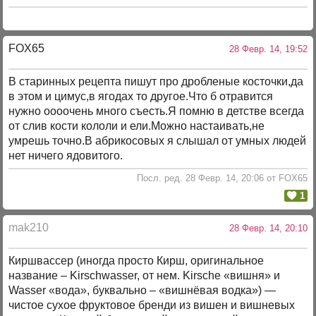
FOX65
28 Февр. 14, 19:52
В старинных рецепта пишут про дробленые косточки,да
в этом и цимус,в ягодах то другое.Что б отравится
нужно оооочень много съесть.Я помню в детстве всегда
от слив кости кололи и ели.Можно настаивать,не
умрешь точно.В абрикосовых я слышал от умных людей
нет ничего ядовитого.
Посл. ред. 28 Февр. 14, 20:06 от FOX65
1
mak210
28 Февр. 14, 20:10
Киршвассер (иногда просто Кирш, оригинальное
название – Kirschwasser, от нем. Kirsche «вишня» и
Wasser «вода», буквально – «вишнёвая водка») —
чистое сухое фруктовое бренди из вишен и вишневых