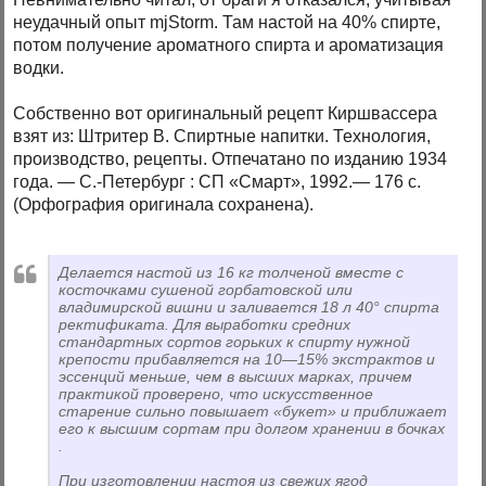
неудачный опыт mjStorm. Там настой на 40% спирте,
потом получение ароматного спирта и ароматизация
водки.
Собственно вот оригинальный рецепт Киршвассера
взят из: Штритер В. Спиртные напитки. Технология,
производство, рецепты. Отпечатано по изданию 1934
года. — С.-Петербург : СП «Смарт», 1992.— 176 с.
(Орфография оригинала сохранена).
Делается настой из 16 кг толченой вместе с
косточками сушеной горбатовской или
владимирской вишни и заливается 18 л 40° спирта
ректификата. Для выработки средних
стандартных сортов горьких к спирту нужной
крепости прибавляется на 10—15% экстрактов и
эссенций меньше, чем в высших марках, причем
практикой проверено, что искусственное
старение сильно повышает «букет» и приближает
его к высшим сортам при долгом хранении в бочках
.
При изготовлении настоя из свежих ягод