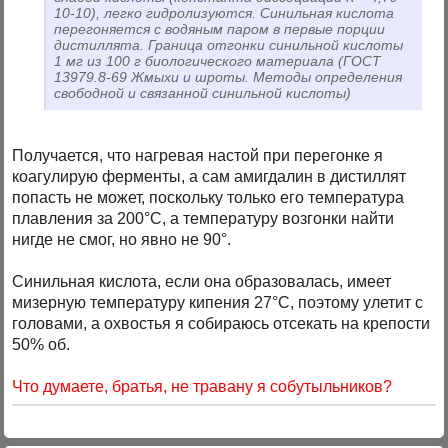
10-10), легко гидролизуются. Синильная кислота
перегоняется с водяным паром в первые порции
дистиллята. Граница отгонки синильной кислоты
1 мг из 100 г биологического материала (ГОСТ
13979.8-69 Жмыхи и шроты. Методы определения
свободной и связанной синильной кислоты)
Получается, что нагревая настой при перегонке я
коагулирую ферменты, а сам амигдалин в дистиллят
попасть не может, поскольку только его температура
плавления за 200°С, а температуру возгонки найти
нигде не смог, но явно не 90°.
Синильная кислота, если она образовалась, имеет
мизерную температуру кипения 27°С, поэтому улетит с
головами, а охвостья я собираюсь отсекать на крепости
50% об.
Что думаете, братья, не травану я собутыльников?