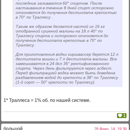
последние заливаются 60° спиртом. После
настаивания в течение 8 дней спирт осторожно
отгоняется до получения дестиллата крепостью
в 70° по Траллесу .
Таким же образом делается настой из 16 кг
отобранной сушеной малины на 18 л 40° по
Траллесу спирта и осторожно отгоняется до
получения дестиллата крепостью в 70° по
Траллесу.
Для приготовления водки киршвассер берется 12 л
дестиллата вишни и 7 л дестиллата малины. Все
замешивается в 24 дкл 35° ректификованного
спирта. Через день фильтруется через асбест.
Перед фильтрацией водка может быть доведена
разбавлением водой до крепости в 38° по Траллесу
(1-й сорт — 50° крепости по Траллесу).
1* Траллеса = 1% об. по нашей системе.
1
большой
28 Февр. 14, 19:39