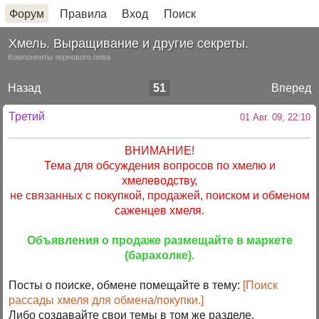
Форум
Правила
Вход
Поиск
Хмель. Выращивание и другие секреты.
Компоненты зернового пива
Назад
51
Вперед
Третий
01 Авг. 09, 22:10
ВНИМАНИЕ!
Тема для обсуждения вопросов по хмелю и
хмелеводству,
не связанных с покупкой, продажей, поиском и обменом
саженцев хмеля.
Объявления о продаже размещайте в маркете
(барахолке).
Посты о поиске, обмене помещайте в тему:
[Поиск
рассады хмеля для обмена/покупки.]
Либо создавайте свои темы в том же разделе.