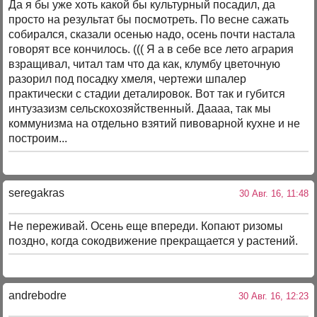
Да я бы уже хоть какой бы культурный посадил, да
просто на результат бы посмотреть. По весне сажать
собирался, сказали осенью надо, осень почти настала
говорят все кончилось. ((( Я а в себе все лето агрария
взращивал, читал там что да как, клумбу цветочную
разорил под посадку хмеля, чертежи шпалер
практически с стадии деталировок. Вот так и губится
интузазизм сельскохозяйственный. Даааа, так мы
коммунизма на отдельно взятий пивоварной кухне и не
построим...
seregakras
30 Авг. 16, 11:48
Не переживай. Осень еще впереди. Копают ризомы
поздно, когда сокодвижение прекращается у растений.
andrebodre
30 Авг. 16, 12:23