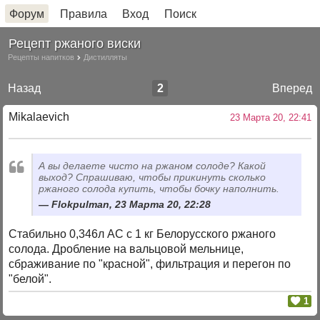
Форум
Правила
Вход
Поиск
Рецепт ржаного виски
Рецепты напитков
Дистилляты
Назад
2
Вперед
Mikalaevich
23 Марта 20, 22:41
А вы делаете чисто на ржаном солоде? Какой
выход? Спрашиваю, чтобы прикинуть сколько
ржаного солода купить, чтобы бочку наполнить.
Flokpulman, 23 Марта 20, 22:28
Стабильно 0,346л АС с 1 кг Белорусского ржаного
солода. Дробление на вальцовой мельнице,
сбраживание по "красной", фильтрация и перегон по
"белой".
1