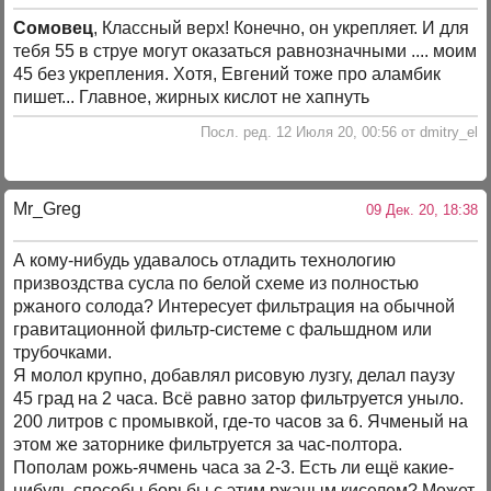
Сомовец
, Классный верх! Конечно, он укрепляет. И для
тебя 55 в струе могут оказаться равнозначными .... моим
45 без укрепления. Хотя, Евгений тоже про аламбик
пишет... Главное, жирных кислот не хапнуть
Посл. ред. 12 Июля 20, 00:56 от dmitry_el
Mr_Greg
09 Дек. 20, 18:38
А кому-нибудь удавалось отладить технологию
призвоздства сусла по белой схеме из полностью
ржаного солода? Интересует фильтрация на обычной
гравитационной фильтр-системе с фальшдном или
трубочками.
Я молол крупно, добавлял рисовую лузгу, делал паузу
45 град на 2 часа. Всё равно затор фильтруется уныло.
200 литров с промывкой, где-то часов за 6. Ячменый на
этом же заторнике фильтруется за час-полтора.
Пополам рожь-ячмень часа за 2-3. Есть ли ещё какие-
нибудь способы борьбы с этим ржаным киселем? Может