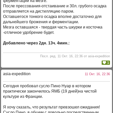
ферментации на мезге.
После прессования-отстаивание и 30л. грубого осадка
отправляется на дистилляцию паром.
Оставшегося тонкого осадка вполне достаточно для
дальнейшего брожения и ферментации.
Мезга оставшаяся - твердая часть шкурки и косточка
-отличное удобрение будет.
Добавлено через 2дн. 13ч. 4мин.:
Посл. ред. 11 Окт. 16, 22:36 от asia-expedition
1
asia-expedition
11 Окт. 16, 22:36
Сегодня пробовал сусло Пино Нуар в котором
практически закончилось ЯМБ (19 дней)на чистой
культуре из Франции.
Я хочу сказать, что результат превзошел ожидания!
Сусло Пино, в общем с довольно посредственным