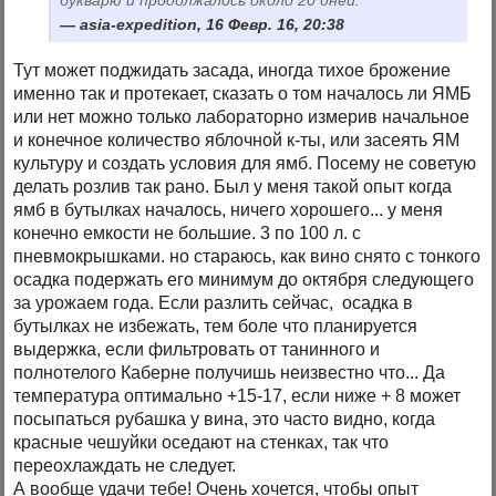
букварю и продолжалось около 20 дней.
asia-expedition, 16 Февр. 16, 20:38
Тут может поджидать засада, иногда тихое брожение
именно так и протекает, сказать о том началось ли ЯМБ
или нет можно только лабораторно измерив начальное
и конечное количество яблочной к-ты, или засеять ЯМ
культуру и создать условия для ямб. Посему не советую
делать розлив так рано. Был у меня такой опыт когда
ямб в бутылках началось, ничего хорошего... у меня
конечно емкости не большие. 3 по 100 л. с
пневмокрышками. но стараюсь, как вино снято с тонкого
осадка подержать его минимум до октября следующего
за урожаем года. Если разлить сейчас, осадка в
бутылках не избежать, тем боле что планируется
выдержка, если фильтровать от танинного и
полнотелого Каберне получишь неизвестно что... Да
температура оптимально +15-17, если ниже + 8 может
посыпаться рубашка у вина, это часто видно, когда
красные чешуйки оседают на стенках, так что
переохлаждать не следует.
А вообще удачи тебе! Очень хочется, чтобы опыт