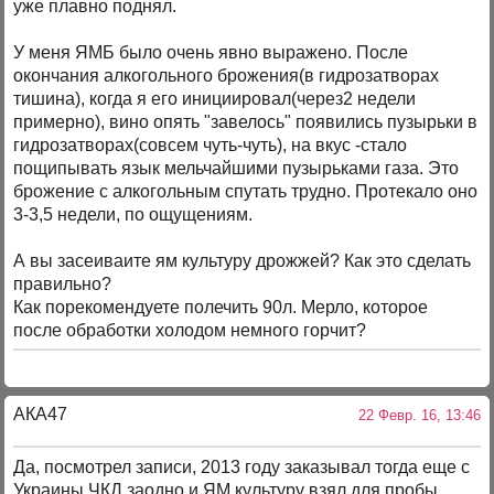
уже плавно поднял.
У меня ЯМБ было очень явно выражено. После
окончания алкогольного брожения(в гидрозатворах
тишина), когда я его инициировал(через2 недели
примерно), вино опять "завелось" появились пузырьки в
гидрозатворах(совсем чуть-чуть), на вкус -стало
пощипывать язык мельчайшими пузырьками газа. Это
брожение с алкогольным спутать трудно. Протекало оно
3-3,5 недели, по ощущениям.
А вы засеиваите ям культуру дрожжей? Как это сделать
правильно?
Как порекомендуете полечить 90л. Мерло, которое
после обработки холодом немного горчит?
АКА47
22 Февр. 16, 13:46
Да, посмотрел записи, 2013 году заказывал тогда еще с
Украины ЧКД заодно и ЯМ культуру взял для пробы,