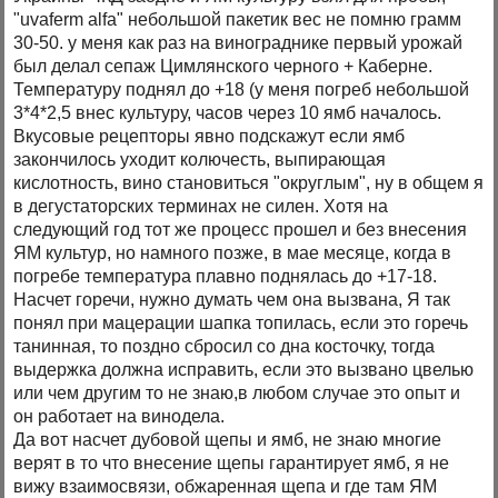
"uvaferm alfa" небольшой пакетик вес не помню грамм
30-50. у меня как раз на винограднике первый урожай
был делал сепаж Цимлянского черного + Каберне.
Температуру поднял до +18 (у меня погреб небольшой
3*4*2,5 внес культуру, часов через 10 ямб началось.
Вкусовые рецепторы явно подскажут если ямб
закончилось уходит колючесть, выпирающая
кислотность, вино становиться "округлым", ну в общем я
в дегустаторских терминах не силен. Хотя на
следующий год тот же процесс прошел и без внесения
ЯМ культур, но намного позже, в мае месяце, когда в
погребе температура плавно поднялась до +17-18.
Насчет горечи, нужно думать чем она вызвана, Я так
понял при мацерации шапка топилась, если это горечь
танинная, то поздно сбросил со дна косточку, тогда
выдержка должна исправить, если это вызвано цвелью
или чем другим то не знаю,в любом случае это опыт и
он работает на винодела.
Да вот насчет дубовой щепы и ямб, не знаю многие
верят в то что внесение щепы гарантирует ямб, я не
вижу взаимосвязи, обжаренная щепа и где там ЯМ