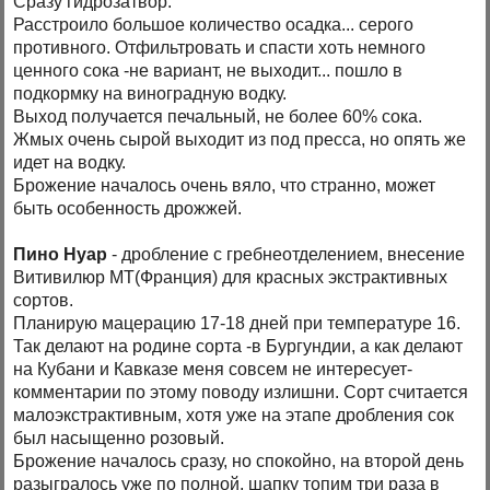
Сразу гидрозатвор.
Расстроило большое количество осадка... серого
противного. Отфильтровать и спасти хоть немного
ценного сока -не вариант, не выходит... пошло в
подкормку на виноградную водку.
Выход получается печальный, не более 60% сока.
Жмых очень сырой выходит из под пресса, но опять же
идет на водку.
Брожение началось очень вяло, что странно, может
быть особенность дрожжей.
Пино Нуар
- дробление с гребнеотделением, внесение
Витивилюр МТ(Франция) для красных экстрактивных
сортов.
Планирую мацерацию 17-18 дней при температуре 16.
Так делают на родине сорта -в Бургундии, а как делают
на Кубани и Кавказе меня совсем не интересует-
комментарии по этому поводу излишни. Сорт считается
малоэкстрактивным, хотя уже на этапе дробления сок
был насыщенно розовый.
Брожение началось сразу, но спокойно, на второй день
разыгралось уже по полной, шапку топим три раза в